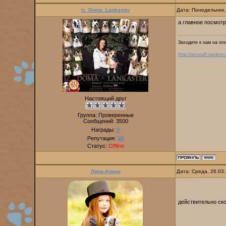
Iz_Doma_Lankaster
Дата: Понедельник,
а главное посмотр
Заходите к нам на ого
http://amstaff-saratov.
Настоящий друг
Группа: Проверенные
Сообщений:
3500
Награды:
0
Репутация:
58
Статус:
Offline
Лина-Алина
Дата: Среда, 26.03
действительно ск