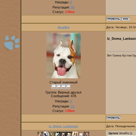
Награды:
0
Репутация:
58
Статус:
Offline
Venaffro
Дата: Четверг, 10.
Iz_Doma_Lankast
Вят Галена Кустом Гр
Старый знакомый
Группа: Верные друзья
Сообщений:
476
Награды:
0
Репутация:
12
Статус:
Offline
Iz_Doma_Lankaster
Дата: Понедельник,
Цитата
Venaffro
(
)