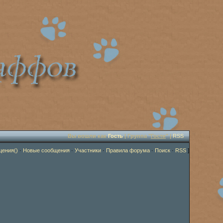
Вы вошли как
Гость
| Группа "
Гости
" |
RSS
щения()
·
Новые сообщения
·
Участники
·
Правила форума
·
Поиск
·
RSS
]