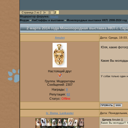
2
Страница
2
из
2
«
1
Модератор форума:
Amulet
Форум
»
АмСтаффы и выставки
»
Монопородные выставки НКП: 2008-2024 год
2 марта 2014 года Монопородная выставка НКП г. Сар
Amulet
Дата: Среда, 19.03
Юля, какие фотогр
Какие Вы молодцы!
Настоящий друг
У собак только один 
Группа: Модераторы
Сообщений:
2307
Награды:
0
Репутация:
62
Статус:
Offline
Iz_Doma_Lankaster
Дата: Понедельник,
Цитата
Amulet
(
)
Какие Вы молодцы!!! 