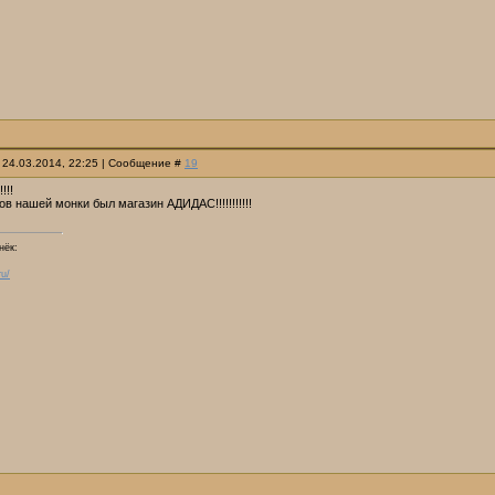
 24.03.2014, 22:25 | Сообщение #
19
!!!
в нашей монки был магазин АДИДАС!!!!!!!!!!!
нёк:
ru/