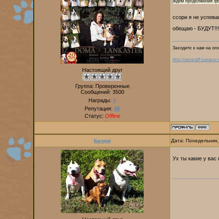
ждём продолжения ф
ссори я не успева
обещаю - БУДУТ!!!
Заходите к нам на ого
http://amstaff-saratov.
Настоящий друг
Группа: Проверенные
Сообщений:
3500
Награды:
0
Репутация:
58
Статус:
Offline
Багира
Дата: Понедельник,
Ух ты какие у вас 