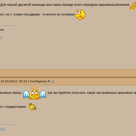
 Для нашей дружной команды выставка прежде всего праздник единомышленников
го, но с этими поездками - я ничего не успеваю
нёк:
ru/
 24.03.2014, 20:16 | Сообщение #
18
расивые призы
как же приятно получать такие заслуженные красивые 
 и с подарочками
d.ru/