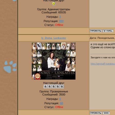
Настоящий друг
Группа: Администраторы
Сообщений:
65535
Награды:
3
Репутация:
890
Статус:
Offline
Iz_Doma_Lankaster
Дата: Понедельник,
и это ещё не всё!!!!
Одним из спонсоро
Заходите к нам на ого
http://amstaff-saratov.
Настоящий друг
Группа: Проверенные
Сообщений:
3500
Награды:
0
Репутация:
58
Статус:
Offline