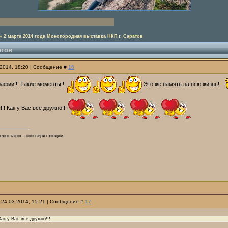
»
2 марта 2014 года Монопородная выставка НКП г. Саратов
атов
.2014, 18:20 | Сообщение #
16
афии!!! Такие моменты!!!
Это же память на всю жизнь!
!! Как у Вас все дружно!!!
недостаток - они верят людям.
 24.03.2014, 15:21 | Сообщение #
17
Как у Вас все дружно!!!