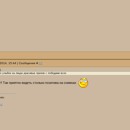
.2014, 15:44 | Сообщение #
22
)
о улыбок на лицах,красивых призов с победами всех
!! Так приятно видеть столько позитива на снимках
нёк:
ru/