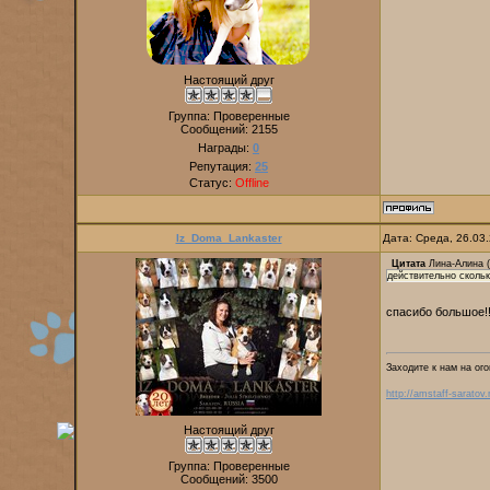
Настоящий друг
Группа: Проверенные
Сообщений:
2155
Награды:
0
Репутация:
25
Статус:
Offline
Iz_Doma_Lankaster
Дата: Среда, 26.03
Цитата
Лина-Алина
(
действительно скольк
спасибо большое!!
Заходите к нам на ого
http://amstaff-saratov.
Настоящий друг
Группа: Проверенные
Сообщений:
3500