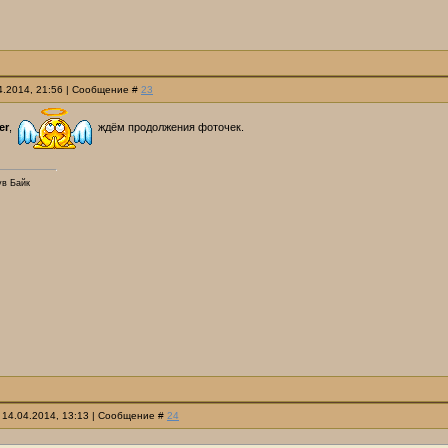
04.2014, 21:56 | Сообщение #
23
er
,
ждём продолжения фоточек.
ув Байк
 14.04.2014, 13:13 | Сообщение #
24