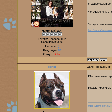
спасибо большое!
Фоточек очень мно
Заходите к нам на ого
Настоящий друг
http://amstaff-saratov.
Группа: Проверенные
Сообщений:
3500
Награды:
0
Репутация:
58
Статус:
Offline
Tigrino
Дата: Понедельник,
Юленька, какие к
Гордые, красивые
http://alterra-staff.naro