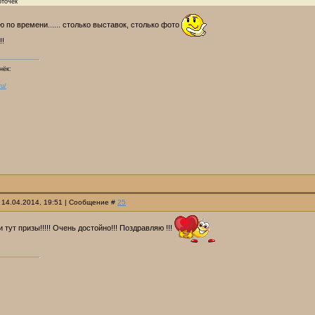
оточек
ю по времени...... столько выставок, столько фото
!!
нёк:
ru/
 14.04.2014, 19:51 | Сообщение #
25
и тут призы!!!!! Очень достойно!!! Поздравляю !!!