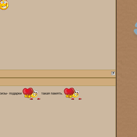
призы- подарки
такая память.