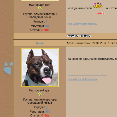
Настоящий друг
молодчинка какой
а Юточк
Группа: Администраторы
Сообщений:
65535
Награды:
3
http://alterra-staff.narod.ru/
Репутация:
890
Статус:
Offline
Tigrino
Дата: Воскресенье, 23.09.2012, 18:25
да..совсем забыла по благодарить з
http://alterra-staff.narod.ru/
Настоящий друг
Группа: Администраторы
Сообщений:
65535
Награды:
3
Репутация:
890
Статус:
Offline