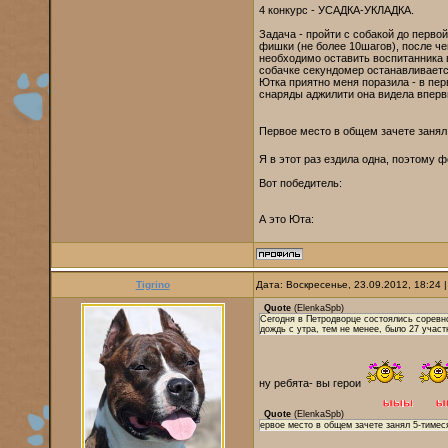
4 конкурс - УСАДКА-УКЛАДКА.
Задача - пройти с собакой до перво
фишки (не более 10шагов), после че
необходимо оставить воспитанника
собачке секундомер останавливаетс
Ютка приятно меня поразила - в пер
снаряды аджилити она видела впервы
Первое место в общем зачете заня
Я в этот раз ездила одна, поэтому ф
Вот победитель:
А это Юта:
Tigrino
Дата: Воскресенье, 23.09.2012, 18:24
Quote
(
ElenkaSpb
)
Сегодня в Петродворце состоялись соревн
дождь с утра, тем не менее, было 27 участн
ну ребята- вы герои
Quote
(
ElenkaSpb
)
ервое место в общем зачете занял 5-тиме