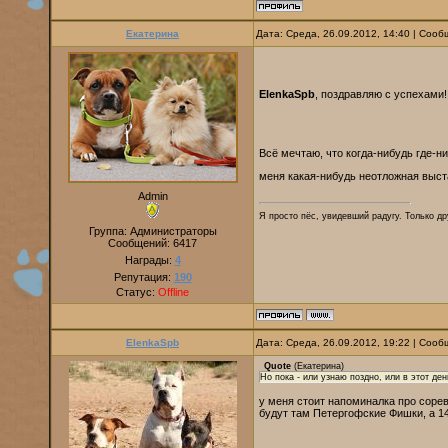
Екатерина
Дата: Среда, 26.09.2012, 14:40 | Соо
ElenkaSpb
, поздравляю с успехами
Всё мечтаю, что когда-нибудь где-н
меня какая-нибудь неотложная выста
Admin
Я просто пёс, увидевший радугу. Только дру
Группа: Администраторы
Сообщений:
6417
Награды:
4
Репутация:
190
Статус:
Offline
ElenkaSpb
Дата: Среда, 26.09.2012, 19:22 | Соо
Quote
(
Екатерина
)
Но пока - или узнаю поздно, или в этот де
у меня стоит напоминалка про сорев
будут там Петергофские Фишки, а 1