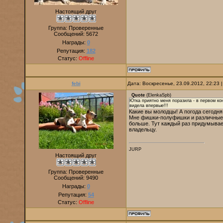
Настоящий друг
Группа: Проверенные
Сообщений:
5672
Награды:
0
Репутация:
182
Статус:
Offline
febi
Дата: Воскресенье, 23.09.2012, 22:23
Quote
(
ElenkaSpb
)
Ютка приятно меня поразила - в первом ко
видела впервые!!!
Какие вы молодцы! А погода сегодня,
Мне фишки-полуфишки и различные 
больше. Тут каждый раз придумывае
владельцу.
JURP
Настоящий друг
Группа: Проверенные
Сообщений:
9490
Награды:
0
Репутация:
54
Статус:
Offline