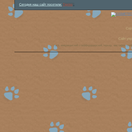
Сегодня наш сайт посетили:
Tigrino
,
Cop
Сайт уп
аст, американский стаффордширский терьер, амстафф, ста