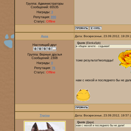
Группа: Администраторы
Сообщений:
65535
Награды:
3
Репутация:
890
Статус:
Offline
Дара
Дата: Воскресенье, 23.09.2012, 19:29
Quote
(
ElenkaSpb
)
Настоящий друг
в общем зачете - седьмая!
Группа: Верные друзья
Сообщений:
2308
тоже результат!молодцы!
Награды:
0
Репутация:
76
Статус:
Offline
нам с нюхой и последнего бы не дал
Tigrino
Дата: Воскресенье, 23.09.2012, 19:57
Quote
(
Дара
)
нам с нюхой и последнего бы не дали!