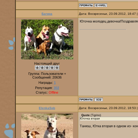
Багира
Дата: Воскресенье, 23.09.2012, 18:47
Юточка молодец девочка!Поздравляю
Настоящий друг
Группа: Пользователи +
Сообщений:
20636
Награды:
1
Репутация:
302
Статус:
Offline
ElenkaSpb
Дата: Воскресенье, 23.09.2012, 18:53
Quote
(
Tigrino
)
Юточка вторая
Танюш, Ютка вторая в одном из- кон