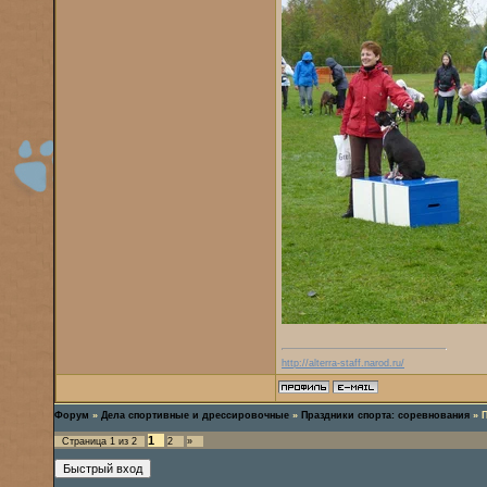
http://alterra-staff.narod.ru/
Форум
»
Дела спортивные и дрессировочные
»
Праздники спорта: соревнования
»
1
Страница
1
из
2
2
»