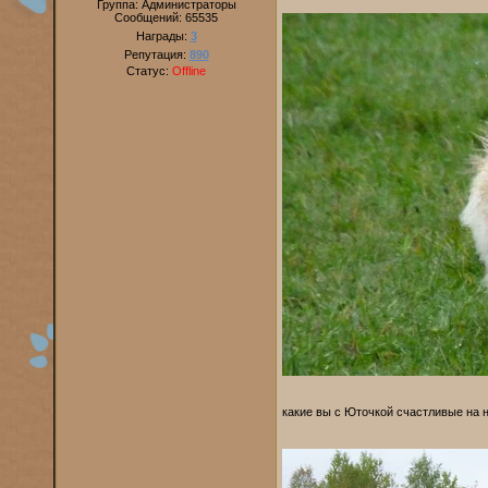
Группа: Администраторы
Сообщений:
65535
Награды:
3
Репутация:
890
Статус:
Offline
какие вы с Юточкой счастливые на 