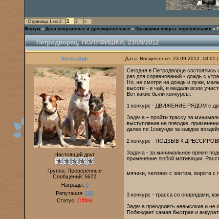
1
Страница
1
из
2
2
»
Форум
»
Дела спортивные и дрессировочные
»
Праздники спорта: соревнования
»
Петродворец, ПОЛУФИШКИ, 23/09/2012
ElenkaSpb
Дата: Воскресенье, 23.09.2012, 18:05
Сегодня в Петродворце состоялись 
раз для соревнований - дождь с утра,
Но, не смотря на дождь и лужи, ма
высоте - и чай, и медали всем учас
Вот какие были конкурсы:
1 конкурс - ДВИЖЕНИЕ РЯДОМ с др
Задача – пройти трассу за минимал
выступление на поводке, применени
далее по 1секунде за каждое воздей
2 конкурс - ПОДЗЫВ К ДРЕССИРОВ
Задача - за минимальное время подо
Настоящий друг
применение любой мотивации. Рассто
Группа: Проверенные
мячики, человек с зонтом, ворота с 
Сообщений:
5672
Награды:
0
Репутация:
182
3 конкурс - трасса со снарядами, ка
Статус:
Offline
Задача преодолеть невысокие и не 
Побеждает самая быстрая и аккурат