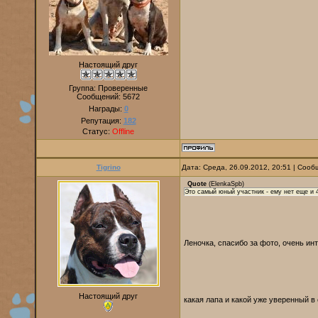
Настоящий друг
Группа: Проверенные
Сообщений:
5672
Награды:
0
Репутация:
182
Статус:
Offline
Tigrino
Дата: Среда, 26.09.2012, 20:51 | Соо
Quote
(
ElenkaSpb
)
Это самый юный участник - ему нет еще и 4
Леночка, спасибо за фото, очень и
Настоящий друг
какая лапа и какой уже уверенный в