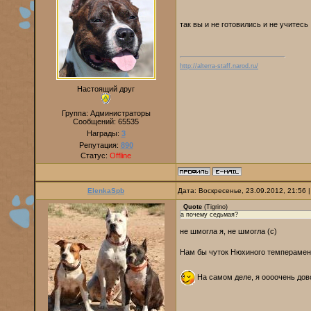
так вы и не готовились и не учитесь
http://alterra-staff.narod.ru/
Настоящий друг
Группа: Администраторы
Сообщений:
65535
Награды:
3
Репутация:
890
Статус:
Offline
ElenkaSpb
Дата: Воскресенье, 23.09.2012, 21:56
Quote
(
Tigrino
)
а почему седьмая?
не шмогла я, не шмогла (с)
Нам бы чуток Нюхиного темперамент
На самом деле, я оооочень дово