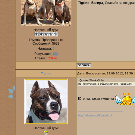
Tigrino
,
Багира
, Спасибо за поздра
Настоящий друг
Группа: Проверенные
Сообщений:
5672
Награды:
0
Репутация:
182
Статус:
Offline
Tigrino
Дата: Воскресенье, 23.09.2012, 18:59
Quote
(
ElenkaSpb
)
из- конкурсов, в общем зачете - седьмая!
Юточка, такая умничка
http://alterra-staff.narod.ru/
Настоящий друг