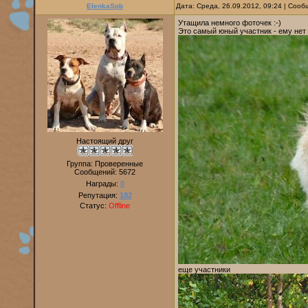
ElenkaSpb
Дата: Среда, 26.09.2012, 09:24 | Соо
Утащила немного фоточек :-)
Это самый юный участник - ему нет 
Настоящий друг
Группа: Проверенные
Сообщений:
5672
Награды:
0
Репутация:
182
Статус:
Offline
еще участники