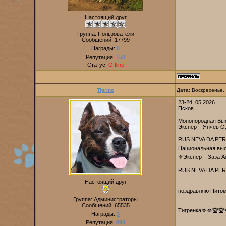
Настоящий друг
Группа: Пользователи
Сообщений:
17799
Награды:
0
Репутация:
150
Статус:
Offline
Tigrino
Дата: Воскресенье,
23-24. 05.2026
Псков
Монопородная Выс
Эксперт- Янчев О
RUS NEVA DA PER
Национальная выс
⚜Эксперт- Заза 
RUS NEVA DA PER
Настоящий друг
поздравляю Питом
Группа: Администраторы
Сообщений:
65535
Тигренка💋💋🏆🏆з
Награды:
3
Репутация:
890