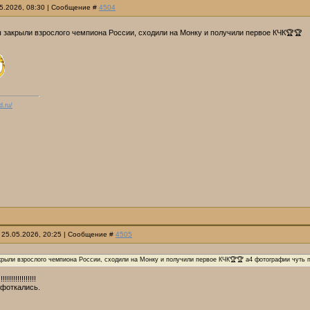
05.2026, 08:30 | Сообщение #
4504
 закрыли взрослого чемпиона России, сходили на Монку и получили первое КЧК🏆🏆
d.ru/
 25.05.2026, 20:25 | Сообщение #
4505
крыли взрослого чемпиона России, сходили на Монку и получили первое КЧК🏆🏆 a4 фотографии чуть 
!!!!!!!!!!!!!!
сфоткались.