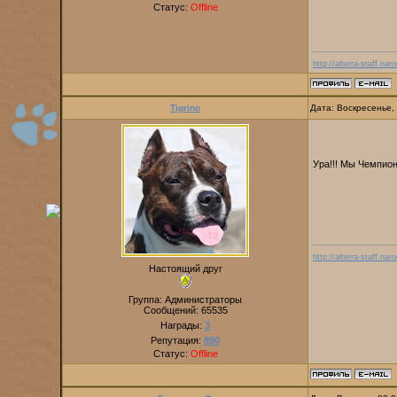
Статус:
Offline
http://alterra-staff.naro
Tigrino
Дата: Воскресенье,
Ура!!! Мы Чемпио
http://alterra-staff.naro
Настоящий друг
Группа: Администраторы
Сообщений:
65535
Награды:
3
Репутация:
890
Статус:
Offline