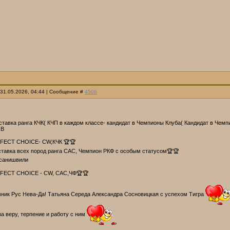
 31.05.2026, 04:44 | Сообщение #
4506
тавка ранга КЧК( КЧП в каждом классе- кандидат в Чемпионы Клуба( Кандидат в Чем
.В
FECT CHOICE- CW,КЧК 🏆🏆
тавка всех пород ранга САС, Чемпион РКФ с особым статусом🏆🏆
Асанишвили
FECT CHOICE - CW, CAC,ЧФ🏆🏆
ник Рус Нева-Да! Татьяна Середа Александра Сосновицкая с успехом Тигра
а веру, терпение и работу с ним