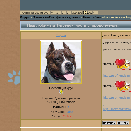
301
Страница
301
из
302
«
1
2
…
299
300
302
»
Форум
»
О наших АмСтаффах и их друзьях
»
Наши собаки
»
Наш любимый Тигрё
Наш любимый Тигрёнок! часть 3, продолжение...
Tigrino
Дата: Понедельник,
Дорогие девочки, 
рассказы о нас м
часть 1
http://ast-friends.u
часть 2
Настоящий друг
http://ast-friends.
Группа: Администраторы
Сообщений:
65535
Награды:
3
http://alterra-staff.naro
Репутация:
890
Статус:
Offline