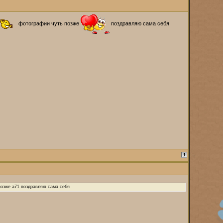
фотографии чуть позже
поздравляю сама себя
позже a71 поздравляю сама себя