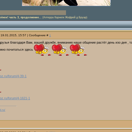
нок! часть 3, продолжение...
(Алтерра Карнеги Жофрей д Бруар)
 19.01.2015, 15:57 | Сообщение #
1
друзья благодаря Вам, вашей дружбе, вниманию наше общение растёт день изо дня , т
ожно почитаться здесь
coz.ru/forum/4-39-1
ucoz.ru/forum/4-1621-1
d.ru/