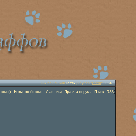
Вы вошли как
Гость
| Группа "
Гости
" |
RSS
щения()
·
Новые сообщения
·
Участники
·
Правила форума
·
Поиск
·
RSS
]