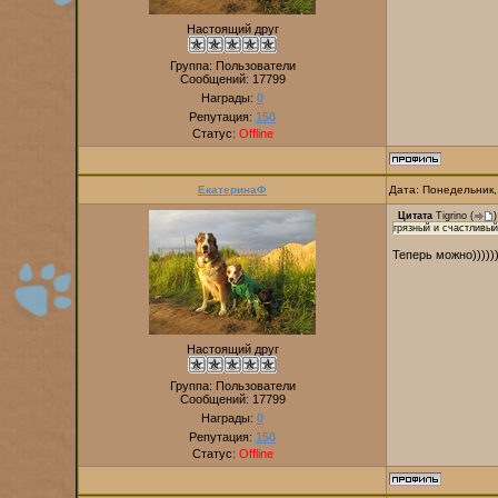
Настоящий друг
Группа: Пользователи
Сообщений:
17799
Награды:
0
Репутация:
150
Статус:
Offline
ЕкатеринаФ
Дата: Понедельник,
Цитата
Tigrino
(
)
грязный и счастливый
Теперь можно))))))
Настоящий друг
Группа: Пользователи
Сообщений:
17799
Награды:
0
Репутация:
150
Статус:
Offline