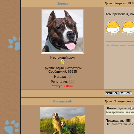
Tigrino
Дата: Вторник, 19.
Тем временем, мы
http://alterra-staff.naro
Настоящий друг
Группа: Администраторы
Сообщений:
65535
Награды:
3
Репутация:
890
Статус:
Offline
ЕкатеринаФ
Дата: Понедельник,
Цитата
Tigrino
(
)
Тем временем, мы за
Поздравляю!!!!!!!!!!!!!!
Эх, вместе то не 