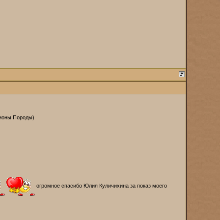
пионы Породы)
огромное спасибо Юлия Куличихина за показ моего