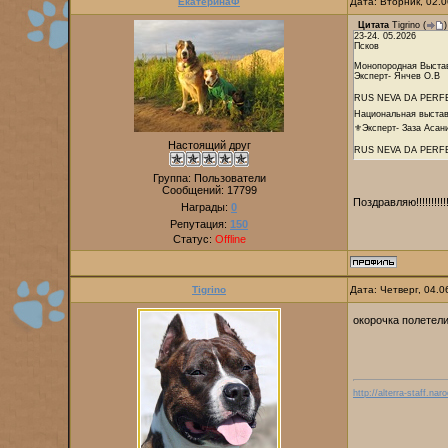
ЕкатеринаФ
Дата: Вторник, 02.
Цитата
Tigrino
(
)
23-24. 05.2026
Псков
Монопородная Выстав
Эксперт- Янчев О.В
RUS NEVA DA PERFE
Национальная выстав
⚜Эксперт- Заза Асан
Настоящий друг
RUS NEVA DA PERF
Группа: Пользователи
Сообщений:
17799
Поздравляю!!!!!!!!!!!!!!!!
Награды:
0
Репутация:
150
Статус:
Offline
Tigrino
Дата: Четверг, 04.
окорочка полетел
http://alterra-staff.naro