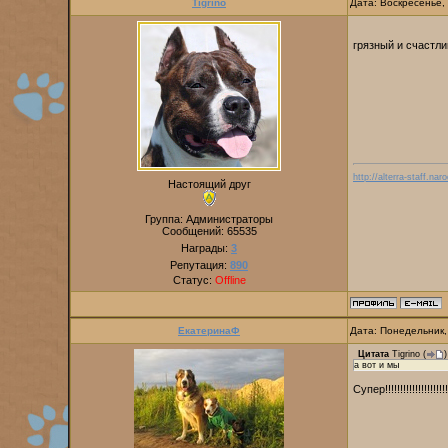
Tigrino
Дата: Воскресенье,
грязный и счастл
http://alterra-staff.naro
Настоящий друг
Группа: Администраторы
Сообщений:
65535
Награды:
3
Репутация:
890
Статус:
Offline
ЕкатеринаФ
Дата: Понедельник,
Цитата
Tigrino
(
)
а вот и мы
Супер!!!!!!!!!!!!!!!!!!!!!