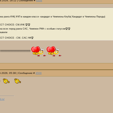
06.2026, 18:12 | Сообщение #
4508
ка ранга КЧК( КЧП в каждом классе- кандидат в Чемпионы Клуба( Кандидат в Чемпионы Породы)
CT CHOICE- CW,КЧК 🏆🏆
ка всех пород ранга САС, Чемпион РКФ с особым статусом🏆🏆
ишвили
ECT CHOICE - CW, CAC,ЧФ🏆
!!!!!!!!!!!!!!!!!!!!!!!!!!!!!!!!!!!
06.2026, 05:38 | Сообщение #
4509
и
d.ru/