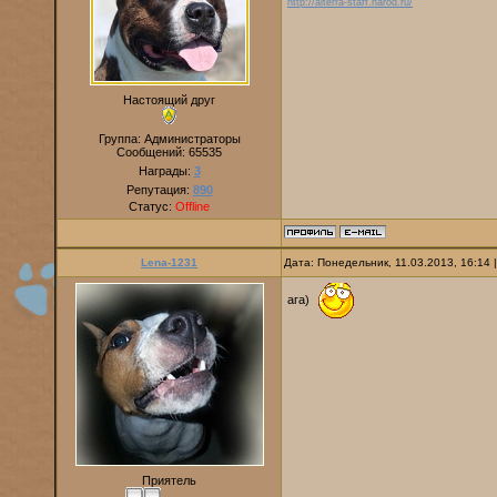
http://alterra-staff.narod.ru/
Настоящий друг
Группа: Администраторы
Сообщений:
65535
Награды:
3
Репутация:
890
Статус:
Offline
Lena-1231
Дата: Понедельник, 11.03.2013, 16:14
ага)
Приятель