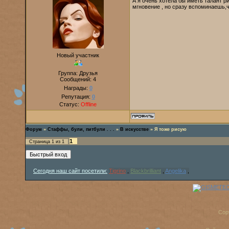
А я очень хотела бы иметь талант ри
мгновение , но сразу вспоминаешь,что
Новый участник
Группа: Друзья
Сообщений:
4
Награды:
0
Репутация:
0
Статус:
Offline
Форум
»
Стаффы, були, питбули . . .
»
В искусстве
»
Я тоже рисую
1
Страница
1
из
1
Сегодня наш сайт посетили:
Tigrino
,
Blackbrilliant
,
Angelika
,
Cop