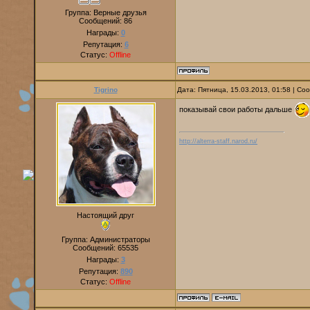
Группа: Верные друзья
Сообщений:
86
Награды:
0
Репутация:
6
Статус:
Offline
Tigrino
Дата: Пятница, 15.03.2013, 01:58 | С
показывай свои работы дальше
http://alterra-staff.narod.ru/
Настоящий друг
Группа: Администраторы
Сообщений:
65535
Награды:
3
Репутация:
890
Статус:
Offline