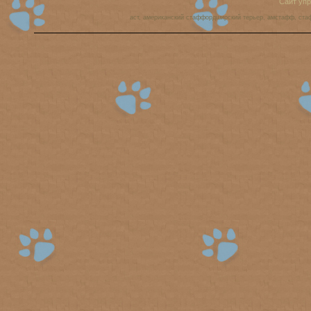
Сайт уп
аст, американский стаффордширский терьер, амстафф, ста