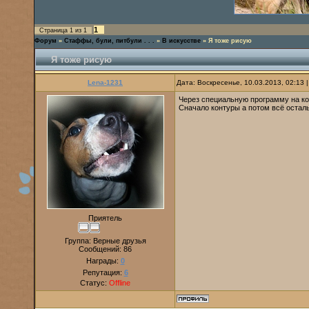
1
Страница
1
из
1
Форум
»
Стаффы, були, питбули . . .
»
В искусстве
»
Я тоже рисую
Я тоже рисую
Lena-1231
Дата: Воскресенье, 10.03.2013, 02:13
Через специальную программу на к
Сначало контуры а потом всё остал
Приятель
Группа: Верные друзья
Сообщений:
86
Награды:
0
Репутация:
6
Статус:
Offline