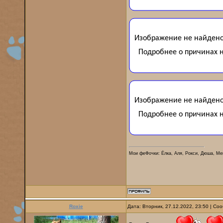
Мои феФочки: Ёлка, Аля, Рокси, Дюша, Ме
Roxie
Дата: Вторник, 27.12.2022, 23:50 | С