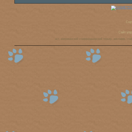
Cop
Сайт уп
аст, американский стаффордширский терьер, амстафф, ста