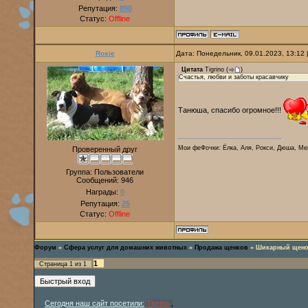
Репутация:
890
Статус:
Offline
Roxie
Дата: Понедельник, 09.01.2023, 13:12
Цитата
Tigrino
(
)
Счастья, любви и заботы красавчику
Танюша, спасибо огромное!!!
Мои феФочки: Ёлка, Аля, Рокси, Дюша, Ме
Проверенный друг
Группа: Пользователи
Сообщений:
946
Награды:
0
Репутация:
25
Статус:
Offline
Форум
»
Сфера услуг для домашних животных
»
Продажа щенков
»
Шикарный щено
1
Страница
1
из
1
Сегодня наш сайт посетили:
Tigrino
,