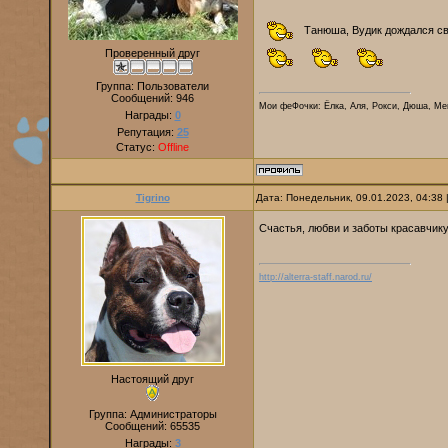
Танюша, Вудик дождался сво
Проверенный друг
Группа: Пользователи
Сообщений:
946
Мои феФочки: Ёлка, Аля, Рокси, Дюша, Ме
Награды:
0
Репутация:
25
Статус:
Offline
Tigrino
Дата: Понедельник, 09.01.2023, 04:38
Счастья, любви и заботы красавчик
http://alterra-staff.narod.ru/
Настоящий друг
Группа: Администраторы
Сообщений:
65535
Награды:
3