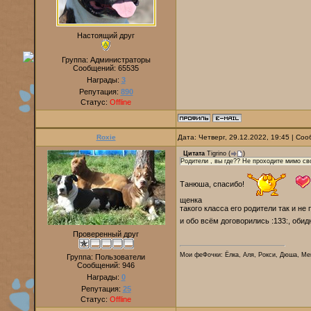
Настоящий друг
Группа: Администраторы
Сообщений:
65535
Награды:
3
Репутация:
890
Статус:
Offline
Roxie
Дата: Четверг, 29.12.2022, 19:45 | С
Цитата
Tigrino
(
)
Родители , вы где?? Не проходите мимо св
Танюша, спасибо!
щенка
такого класса его родители так и не
и обо всём договорились :133:, обид
Проверенный друг
Мои феФочки: Ёлка, Аля, Рокси, Дюша, Ме
Группа: Пользователи
Сообщений:
946
Награды:
0
Репутация:
25
Статус:
Offline