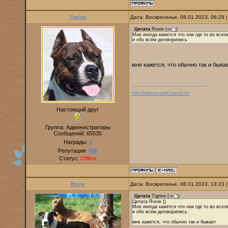
Tigrino
Дата: Воскресенье, 08.01.2023, 06:29
Цитата
Roxie
(
)
Мне иногда кажется что они где то во всел
и обо всём договорились
мне кажется, что обычно так и быва
http://alterra-staff.narod.ru/
Настоящий друг
Группа: Администраторы
Сообщений:
65535
Награды:
3
Репутация:
890
Статус:
Offline
Roxie
Дата: Воскресенье, 08.01.2023, 13:23
Цитата
Tigrino
(
)
Цитата Roxie ()
Мне иногда кажется что они где то во всел
и обо всём договорились
мне кажется, что обычно так и бывает