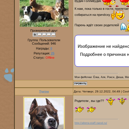
Вудик-Голливудик
К нам, пока только в гости, прилета
собираться на причёску
Парень ждёт своих родителей
Проверенный друг
Группа: Пользователи
Сообщений:
946
Награды:
0
Репутация:
25
Статус:
Offline
Мои феФочки: Ёлка, Аля, Рокси, Дюша, Ме
Tigrino
Дата: Четверг, 29.12.2022, 04:49 | С
Родители , вы где??
http://alterra-staff.narod.ru/