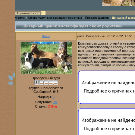
1
Страница
1
из
1
Форум
»
Сфера услуг для домашних животных
»
Продажа щенков
»
Шикарный щено
Шикарный щенок амстаффа ждёт своих родителей
Roxie
Дата: Воскресенье, 25.12.2022, 16:51
Если вы самодостаточный и уверенны
конкурентоспособную собаку с кото
выставках или в племенной програ
щенка от титулованных производител
красивой породной головой, без нед
психикой, породным темпераментом,
консультации, скидки на корма и ам
Проверенный друг
Группа: Пользователи
Сообщений:
946
Награды:
0
Репутация:
25
Статус:
Offline