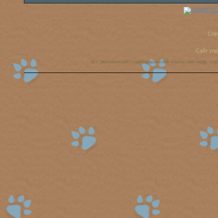
Cop
Сайт уп
аст, американский стаффордширский терьер, амстафф, ста