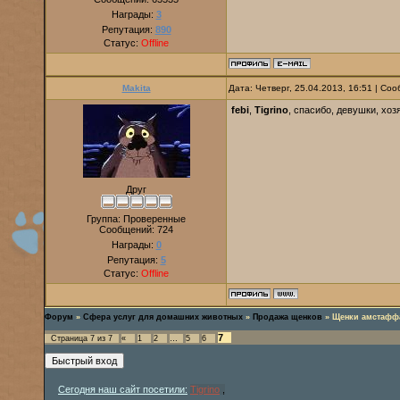
Награды:
3
Репутация:
890
Статус:
Offline
Makita
Дата: Четверг, 25.04.2013, 16:51 | С
febi
,
Tigrino
, спасибо, девушки, хоз
Друг
Группа: Проверенные
Сообщений:
724
Награды:
0
Репутация:
5
Статус:
Offline
Форум
»
Сфера услуг для домашних животных
»
Продажа щенков
»
Щенки амстаффа
7
Страница
7
из
7
«
1
2
…
5
6
Сегодня наш сайт посетили:
Tigrino
,