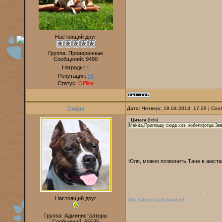
Настоящий друг
Группа: Проверенные
Сообщений:
9490
Награды:
0
Репутация:
54
Статус:
Offline
Tigrino
Дата: Четверг, 18.04.2013, 17:29 | С
Цитата
(
febi
)
Makita,Приглашу сюда хоз. кобеля(отца Зе
Юля, можно позвонить Тане в амс
Настоящий друг
http://alterra-staff.narod.ru/
Группа: Администраторы
Сообщений:
65535