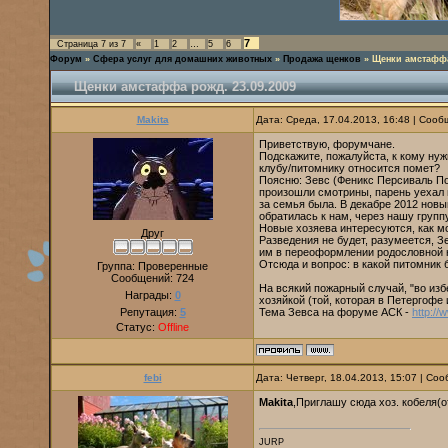
7
Страница
7
из
7
«
1
2
…
5
6
Форум
»
Сфера услуг для домашних животных
»
Продажа щенков
»
Щенки амстаффа
Щенки амстаффа рожд. 23.09.2009
Makita
Дата: Среда, 17.04.2013, 16:48 | Соо
Приветствую, форумчане.
Подскажите, пожалуйста, к кому нуж
клубу/питомнику относится помет?
Поясню: Зевс (Феникс Персиваль П
произошли смотрины, парень уехал в
за семья была. В декабре 2012 новы
обратилась к нам, через нашу групп
Новые хозяева интересуются, как м
Друг
Разведения не будет, разумеется, Зе
им в переоформлении родословной на
Отсюда и вопрос: в какой питомник
Группа: Проверенные
Сообщений:
724
На всякий пожарный случай, "во изб
Награды:
0
хозяйкой (той, которая в Петергофе и
Репутация:
5
Тема Зевса на форуме АСК -
http://
Статус:
Offline
febi
Дата: Четверг, 18.04.2013, 15:07 | С
Makita
,Приглашу сюда хоз. кобеля(о
JURP