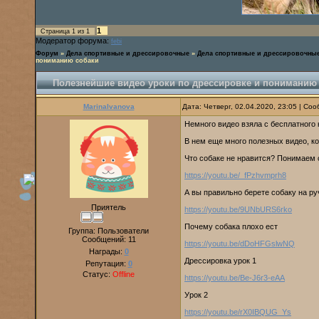
1
Страница
1
из
1
Модератор форума:
febi
Форум
»
Дела спортивные и дрессировочные
»
Дела спортивные и дрессировочны
пониманию собаки
Полезнейшие видео уроки по дрессировке и пониманию
MarinaIvanova
Дата: Четверг, 02.04.2020, 23:05 | С
Немного видео взяла с бесплатного
В нем еще много полезных видео, к
Что собаке не нравится? Понимаем 
https://youtu.be/_fPzhvmprh8
А вы правильно берете собаку на ру
Приятель
https://youtu.be/9UNbURS6rko
Почему собака плохо ест
Группа: Пользователи
Сообщений:
11
https://youtu.be/dDoHFGslwNQ
Награды:
0
Дрессировка урок 1
Репутация:
0
Статус:
Offline
https://youtu.be/Be-J6r3-eAA
Урок 2
https://youtu.be/rX0IBQUG_Ys