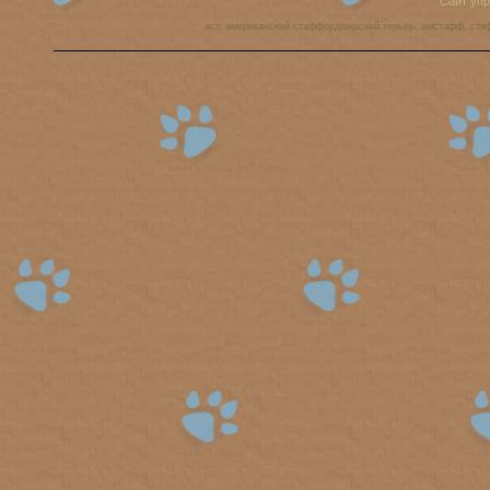
Сайт уп
аст, американский стаффордширский терьер, амстафф, ста