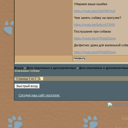
Убираем ваши ошибки
https://youtu.be/vZiwQBQrju4
Чем занять собаку на прогулке?
https://youtu.be/5o6zv6T9Xf4
Послушание при собаках
https://youtu.be/A7fHebD5seg
Догфитнес дома для маленькой соб
https://youtu.be/A7fHebD5seg
Форум
»
Дела спортивные и дрессировочные
»
Дела спортивные и дрессировочны
пониманию собаки
1
Страница
1
из
1
Сегодня наш сайт посетили:
Cop