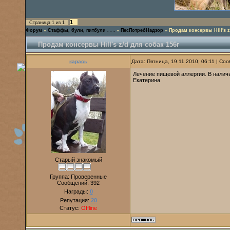
1
Страница
1
из
1
Форум
»
Стаффы, були, питбули . . .
»
ПесПотребНадзор
»
Продам консервы Hill's z
Продам консервы Hill's z/d для собак 156г
карась
Дата: Пятница, 19.11.2010, 06:11 | С
Лечение пищевой аллергии. В наличи
Екатерина
Старый знакомый
Группа: Проверенные
Сообщений:
392
Награды:
0
Репутация:
20
Статус:
Offline