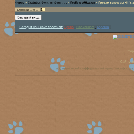
Форум
»
Стаффы, були, питбули . . .
»
ПесПотребНадзор
»
Продам консервы Hill's z
1
Страница
1
из
1
Сегодня наш сайт посетили:
Tigrino
,
Blackbrilliant
,
Angelika
,
Cop
Сайт уп
аст, американский стаффордширский терьер, амстафф, ста