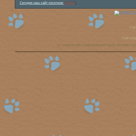
Сегодня наш сайт посетили:
Tigrino
,
Cop
Сайт уп
аст, американский стаффордширский терьер, амстафф, ста