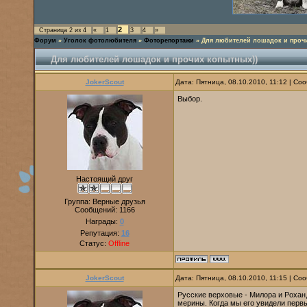
2
Страница
2
из
4
«
1
3
4
»
Форум
»
Уголок фотолюбителя
»
Фоторепортажи
»
Для любителей лошадок и прочи
Для любителей лошадок и прочих копытных))
JokerScout
Дата: Пятница, 08.10.2010, 11:12 | С
Выбор.
Настоящий друг
Группа: Верные друзья
Сообщений:
1166
Награды:
0
Репутация:
16
Статус:
Offline
JokerScout
Дата: Пятница, 08.10.2010, 11:15 | С
Русские верховые - Милора и Рохан,
мерины. Когда мы его увидели первы