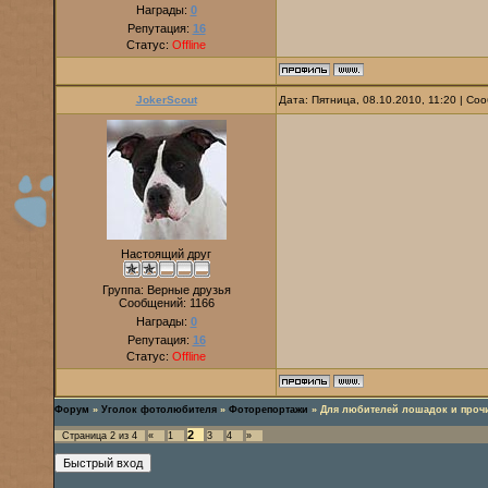
Награды:
0
Репутация:
16
Статус:
Offline
JokerScout
Дата: Пятница, 08.10.2010, 11:20 | С
Настоящий друг
Группа: Верные друзья
Сообщений:
1166
Награды:
0
Репутация:
16
Статус:
Offline
Форум
»
Уголок фотолюбителя
»
Фоторепортажи
»
Для любителей лошадок и прочи
2
Страница
2
из
4
«
1
3
4
»