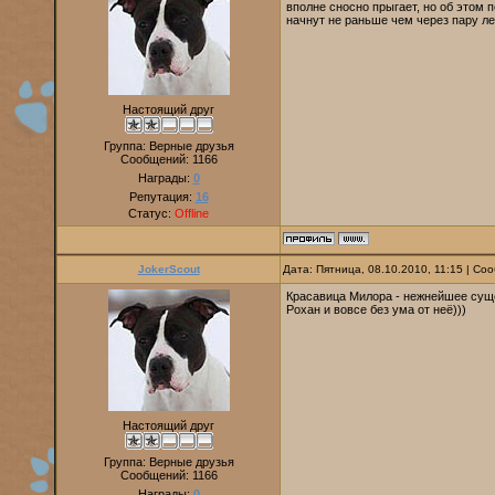
вполне сносно прыгает, но об этом 
начнут не раньше чем через пару ле
Настоящий друг
Группа: Верные друзья
Сообщений:
1166
Награды:
0
Репутация:
16
Статус:
Offline
JokerScout
Дата: Пятница, 08.10.2010, 11:15 | С
Красавица Милора - нежнейшее суще
Рохан и вовсе без ума от неё)))
Настоящий друг
Группа: Верные друзья
Сообщений:
1166
Награды:
0