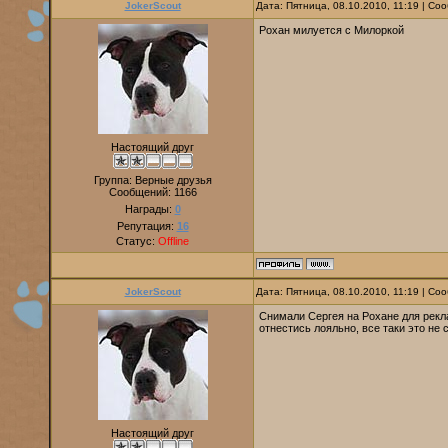
JokerScout
Дата: Пятница, 08.10.2010, 11:19 | С
Рохан милуется с Милоркой
Настоящий друг
Группа: Верные друзья
Сообщений:
1166
Награды:
0
Репутация:
16
Статус:
Offline
JokerScout
Дата: Пятница, 08.10.2010, 11:19 | С
Снимали Сергея на Рохане для рекл
отнестись лояльно, все таки это не 
Настоящий друг