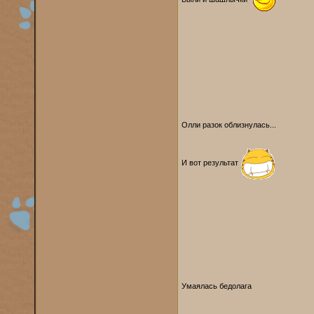
Олли разок облизнулась...
И вот результат
Умаялась бедолага