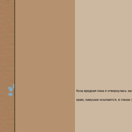
Коза вредная пока я отвернулась зал
краю, камушки осыпаются, в глазах 