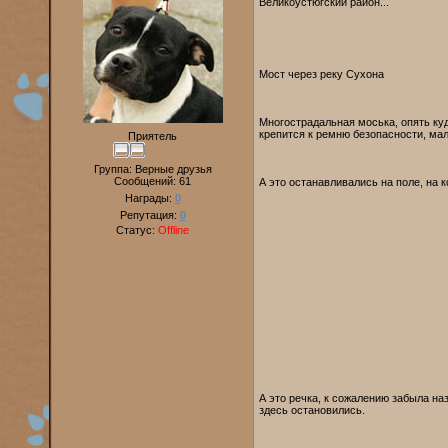
Великоустюгский район...
Мост через реку Сухона
Многострадальная моська, опять куд
крепится к ремню безопасности, мал
Приятель
Группа: Верные друзья
Сообщений:
61
А это останавливались на поле, на 
Награды:
0
Репутация:
0
Статус:
Offline
А это речка, к сожалению забыла на
здесь остановились.