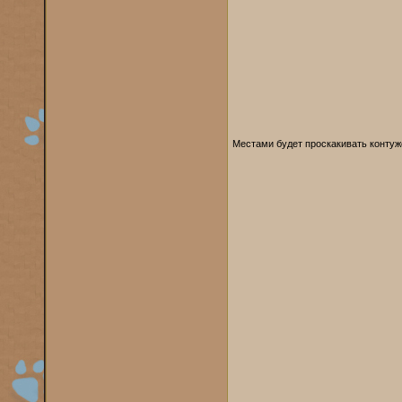
Местами будет проскакивать конту