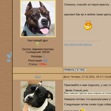
Оленька, спасибо за такую красоту
красиво! Как же я люблю такие цветы
Настоящий друг
http://alterra-staff.narod.ru/
Группа: Администраторы
Сообщений:
65535
Награды:
3
Репутация:
890
Статус:
Offline
OLLI
Дата: Четверг, 17.11.2011, 10:17 | Со
Приезжайте к нам отдыхать, у нас 
Quote
(
Тёмный_ром
)
Вам повезло! Цветки льна открыты не полн
Наверно потому что выехали рано ут
Следующим летом снова туда собира
пополнится