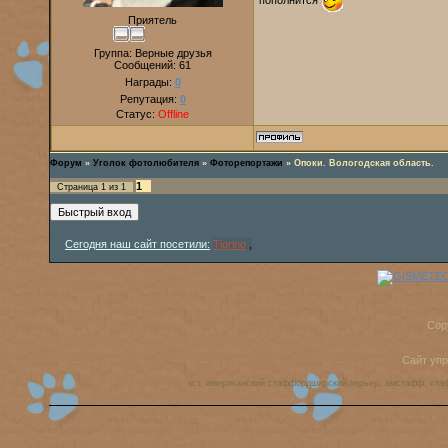
Приятель
Группа: Верные друзья
Сообщений:
61
Награды:
0
Репутация:
0
Статус:
Offline
Форум
»
Уголок фотолюбителя
»
Фоторепортажи
»
Опоки. Вологодская область.
1
Страница
1
из
1
Сегодня наш сайт посетили:
Tigrino
,
Cop
Сайт уп
аст, американский стаффордширский терьер, амстафф, ста