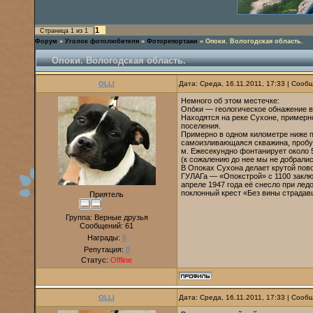
1
Страница
1
из
1
Форум
»
Уголок фотолюбителя
»
Фоторепортажи
»
Опоки. Вологодская область.
Опоки. Вологодская область.
OLLI
Дата: Среда, 16.11.2011, 17:33 | Соо
Немного об этом местечке:
Опо́ки — геологическое обнажение 
Находятся на реке Сухоне, примерно
поселения.
Примерно в одном километре ниже п
самоизливающаяся скважина, пробур
м. Ежесекундно фонтанирует около 5
(к сожалению до нее мы не добралис
В Опоках Сухона делает крутой пово
ГУЛАГа — «Опокстрой» с 1100 заклю
апреле 1947 года её снесло при ле
поклонный крест «Без вины страда
Приятель
Группа: Верные друзья
Сообщений:
61
Награды:
0
Репутация:
0
Статус:
Offline
OLLI
Дата: Среда, 16.11.2011, 17:33 | Соо