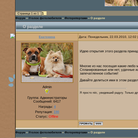
1
Страница
1
из
1
Форум
»
Уголок фотолюбителя
»
Фоторепортажи
»
О разделе
О разделе
Екатерина
Дата: Понедельник, 22.03.2010, 12:02
Идею открытия этого раздела прина
Многие из нас посещая какие-любо 
Спланированные или нет, удачные и
запечатленное событие!
Давайте делиться ими в этом раздел
Admin
Я просто пёс, увидевший радугу. Только дру
Группа: Администраторы
Сообщений:
6417
Награды:
4
Репутация:
190
Статус:
Offline
Форум
»
Уголок фотолюбителя
»
Фоторепортажи
»
О разделе