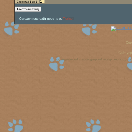
1
Страница
1
из
1
Сегодня наш сайт посетили:
Tigrino
,
Cop
Сайт уп
аст, американский стаффордширский терьер, амстафф, ста