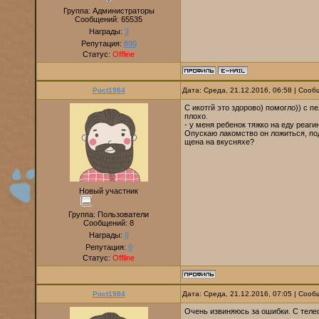
Группа: Администраторы
Сообщений:
65535
Награды:
3
Репутация:
890
Статус:
Offline
Poct1984
Дата: Среда, 21.12.2016, 06:58 | Соо
С икотгй это здорово) помогло)) с п
плохо.
- у меня ребенок тяжко на еду реаги
Опускаю лакомство он ложиться, по
щена на вкусняхе?
Новый участник
Группа: Пользователи
Сообщений:
8
Награды:
0
Репутация:
0
Статус:
Offline
Poct1984
Дата: Среда, 21.12.2016, 07:05 | Соо
Очень извиняюсь за ошибки. С теле