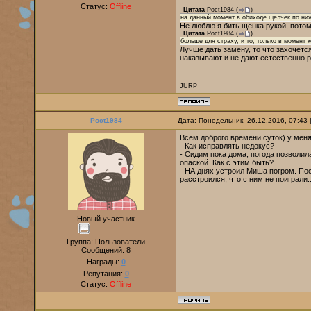
Статус:
Offline
Цитата
Poct1984
(
)
на данный момент в обиходе щелчек по ни
Не люблю я бить щенка рукой, потом
Цитата
Poct1984
(
)
больше для страху, и то, только в момент 
Лучше дать замену, то что захочется
наказывают и не дают естественно р
JURP
Poct1984
Дата: Понедельник, 26.12.2016, 07:43
Всем доброго времени суток) у мен
- Как исправлять недокус?
- Сидим пока дома, погода позволила
опаской. Как с этим быть?
- НА днях устроил Миша погром. Пос
расстроился, что с ним не поиграли..
Новый участник
Группа: Пользователи
Сообщений:
8
Награды:
0
Репутация:
0
Статус:
Offline