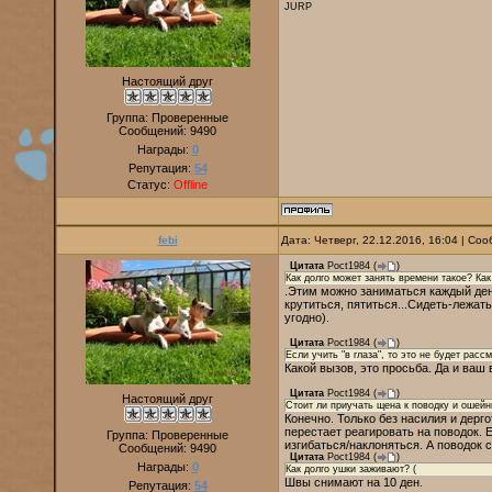
JURP
Настоящий друг
Группа: Проверенные
Сообщений:
9490
Награды:
0
Репутация:
54
Статус:
Offline
febi
Дата: Четверг, 22.12.2016, 16:04 | С
Цитата
Poct1984
(
)
Как долго может занять времени такое? Ка
.Этим можно заниматься каждый день
крутиться, пятиться...Сидеть-лежать
угодно).
Цитата
Poct1984
(
)
Если учить "в глаза", то это не будет рас
Какой вызов, это просьба. Да и ваш 
Цитата
Poct1984
(
)
Настоящий друг
Стоит ли приучать щена к поводку и ошейн
Конечно. Только без насилия и дерг
перестает реагировать на поводок. Е
Группа: Проверенные
изгибаться/наклоняться. А поводок 
Сообщений:
9490
Цитата
Poct1984
(
)
Награды:
0
Как долго ушки заживают? (
Швы снимают на 10 ден.
Репутация:
54