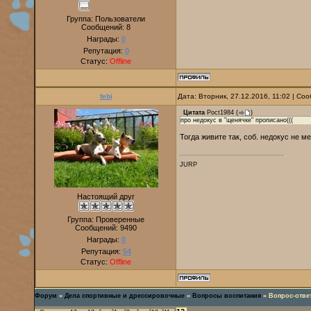
Группа: Пользователи
Сообщений:
8
Награды:
0
Репутация:
0
Статус:
Offline
febi
Дата: Вторник, 27.12.2016, 11:02 | С
Цитата
Poct1984
(
)
про недокус в "щенячке" прописано(((
Тогда живите так, соб. недокус не 
JURP
Настоящий друг
Группа: Проверенные
Сообщений:
9490
Награды:
0
Репутация:
54
Статус:
Offline
Форум
»
Дела спортивные и дрессировочные
»
Вопросы воспитания
»
Вопрос-отве