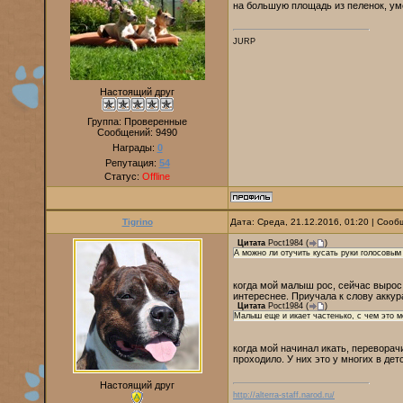
на большую площадь из пеленок, ум
JURP
Настоящий друг
Группа: Проверенные
Сообщений:
9490
Награды:
0
Репутация:
54
Статус:
Offline
Tigrino
Дата: Среда, 21.12.2016, 01:20 | Соо
Цитата
Poct1984
(
)
А можно ли отучить кусать руки голосовым 
когда мой малыш рос, сейчас вырос, 
интереснее. Приучала к слову аккур
Цитата
Poct1984
(
)
Малыш еще и икает частенько, с чем это м
когда мой начинал икать, переворач
проходило. У них это у многих в дет
Настоящий друг
http://alterra-staff.narod.ru/