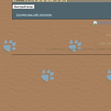
12
Страница
12
из
12
«
1
2
…
10
11
Сегодня наш сайт посетили:
Cop
Сайт уп
аст, американский стаффордширский терьер, амстафф, ста