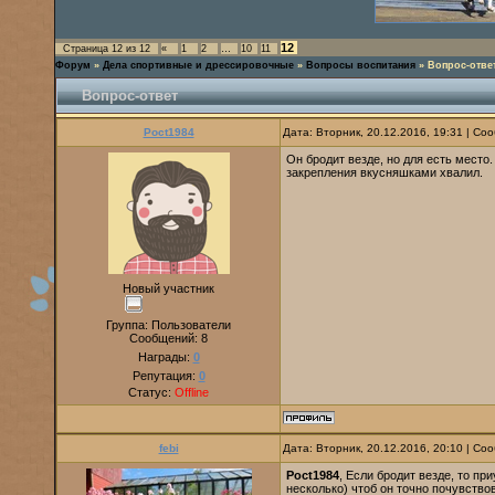
12
Страница
12
из
12
«
1
2
…
10
11
Форум
»
Дела спортивные и дрессировочные
»
Вопросы воспитания
»
Вопрос-отве
Вопрос-ответ
Poct1984
Дата: Вторник, 20.12.2016, 19:31 | С
Он бродит везде, но для есть место
закрепления вкусняшками хвалил.
Новый участник
Группа: Пользователи
Сообщений:
8
Награды:
0
Репутация:
0
Статус:
Offline
febi
Дата: Вторник, 20.12.2016, 20:10 | С
Poct1984
, Если бродит везде, то пр
несколько) чтоб он точно почувство