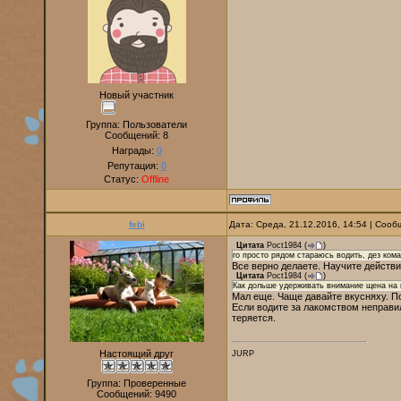
Новый участник
Группа: Пользователи
Сообщений:
8
Награды:
0
Репутация:
0
Статус:
Offline
febi
Дата: Среда, 21.12.2016, 14:54 | Соо
Цитата
Poct1984
(
)
го просто рядом стараюсь водить, дез ком
Все верно делаете. Научите действи
Цитата
Poct1984
(
)
Как дольше удерживать внимание щена на 
Мал еще. Чаще давайте вкусняху. Пов
Если водите за лакомством неправил
теряется.
Настоящий друг
JURP
Группа: Проверенные
Сообщений:
9490