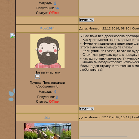
Награды:
0
Репутация:
54
Статус:
Offline
Poct1984
Дата: Четверг, 22.12.2016, 08:30 | С
У нас пока все дрессировка проходи
- Как долго может занять времени т
- Нужно ли привлекать внимание ще
этого выучить команду "в глаза?
- Если учить "в глаза", то это не б
- Стоит ли приучать щена к поводку
- Как долго ушки заживают? (купирую
- можно ли воздействовать физическ
больше для страху, и то, только в м
любопытства)
Новый участник
Группа: Пользователи
Сообщений:
8
Награды:
0
Репутация:
0
Статус:
Offline
febi
Дата: Четверг, 22.12.2016, 15:41 | С