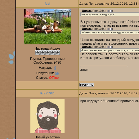
febi
Дата: Понедельник, 26.12.2016, 12:33
Цитата
Poct1984
(
)
Как исправлять недокус?
Вы уверены что недокус есть? Иног
поменяются, челюсть встанет на св
Цитата
Poct1984
(
)
собака боится, садится между ног и не отбе
Чаще выходите на голодный желудок
предлагайте игру в догонялки, потяг
Цитата
Poct1984
(
)
Настоящий друг
Я так понял что пес расстроился, что с ним
Не совсем так...Просто вы сбили с
и тех же ритуалов и соблюдать режи
Группа: Проверенные
Сообщений:
9490
Награды:
0
JURP
Репутация:
54
Статус:
Offline
Poct1984
Дата: Понедельник, 26.12.2016, 14:02
про недокус в "щенячке" прописано(
Новый участник