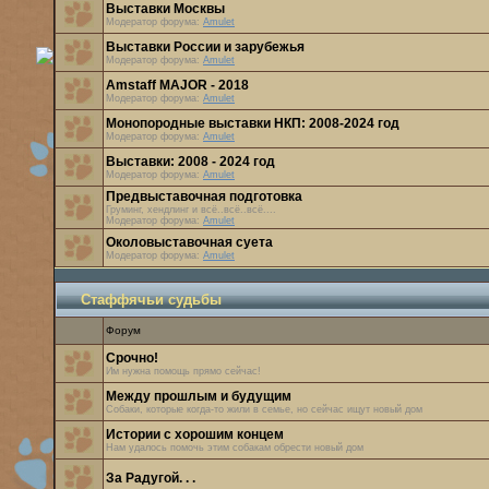
Выставки Москвы
Модератор форума:
Amulet
Выставки России и зарубежья
Модератор форума:
Amulet
Amstaff MAJOR - 2018
Модератор форума:
Amulet
Монопородные выставки НКП: 2008-2024 год
Модератор форума:
Amulet
Выставки: 2008 - 2024 год
Модератор форума:
Amulet
Предвыставочная подготовка
Груминг, хендлинг и всё..всё..всё....
Модератор форума:
Amulet
Околовыставочная суета
Модератор форума:
Amulet
Стаффячьи судьбы
Форум
Срочно!
Им нужна помощь прямо сейчас!
Между прошлым и будущим
Собаки, которые когда-то жили в семье, но сейчас ищут новый дом
Истории с хорошим концем
Нам удалось помочь этим собакам обрести новый дом
За Радугой. . .