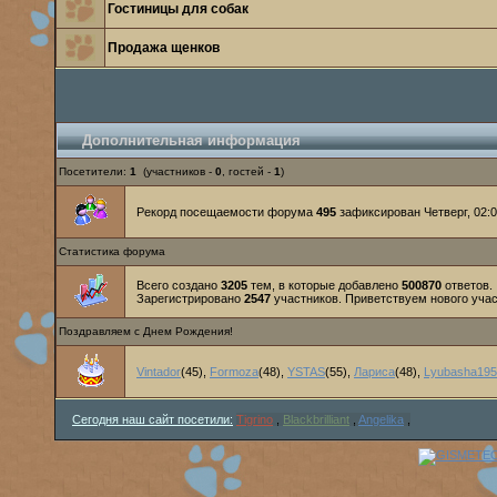
Гостиницы для собак
Продажа щенков
Дополнительная информация
Посетители:
1
(участников -
0
, гостей -
1
)
Рекорд посещаемости форума
495
зафиксирован Четверг, 02:02
Статистика форума
Всего создано
3205
тем, в которые добавлено
500870
ответов.
Зарегистрировано
2547
участников. Приветствуем нового уча
Поздравляем с Днем Рождения!
Vintador
(45)
,
Formoza
(48)
,
YSTAS
(55)
,
Лариса
(48)
,
Lyubasha195
Сегодня наш сайт посетили:
Tigrino
,
Blackbrilliant
,
Angelika
,