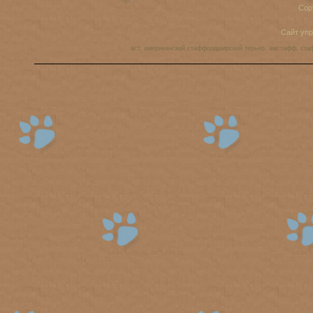
Cop
Сайт уп
аст, американский стаффордширский терьер, амстафф, ста