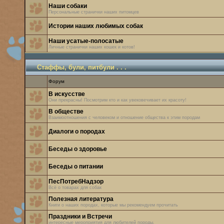
Наши собаки
Персональные странички наших питомцев
Истории наших любимых собак
Наши усатые-полосатые
Личные странички наших кошек и котов!
Стаффы, були, питбули . . .
Форум
В искусстве
Они прекрасны! Посмотрим кто и как увековечивает их красоту!
В обществе
Взаимоотношения с человеком и отношение общества к этим породам
Диалоги о породах
Беседы о здоровье
Беседы о питании
ПесПотребНадзор
Всё о товарах для собак
Полезная литература
Книги о наших породах, которые мы рекомендуем прочитать
Праздники и Встречи
интересные мероприятия для любителей породы.