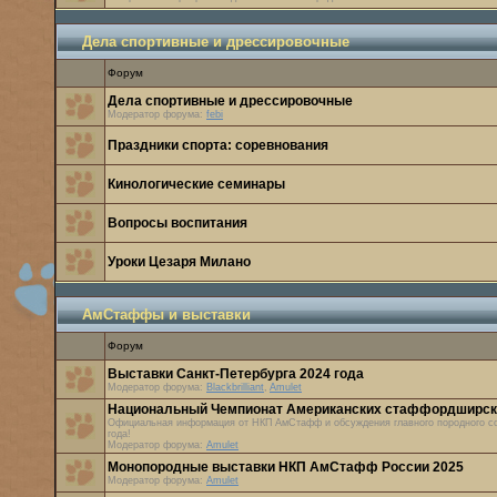
Дела спортивные и дрессировочные
Форум
Дела спортивные и дрессировочные
Модератор форума:
febi
Праздники спорта: соревнования
Кинологические cеминары
Вопросы воспитания
Уроки Цезаря Милано
АмСтаффы и выставки
Форум
Выставки Санкт-Петербурга 2024 года
Модератор форума:
Blackbrilliant
,
Amulet
Национальный Чемпионат Американских стаффордширск
Официальная информация от НКП АмСтафф и обсуждения главного породного со
года!
Модератор форума:
Amulet
Монопородные выставки НКП АмСтафф России 2025
Модератор форума:
Amulet