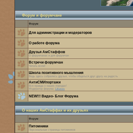
Форум и форумчане
Форум
Для администрации и модераторов
О работе форума
Друзья АмСтаффов
О форумчанах и для форумчан
Встречи форумчан
Читать всем!
Школа позитивного мышления
Ведь здесь собрались друзья, чтобы общаться друг другу на радость
АнтиСМИпортажи
Вся правда о наших породах!
Модератор форума:
Likusss
NEW!!! Видео- Блог Форума
О наших АмСтаффах и их друзьях
Форум
Питомники
Персональные страницы питомников