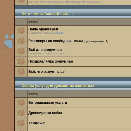
Для тех, кто не расстается с фотоаппаратом ни на минуту
Ни о чем за чашкой чая. . .
Форум
Наша оранжерея
Модератор форума:
Likusss
Разговоры на свободные темы
(Просматривают: 1)
Всё для форумчан
Продукция, профессия, идеи
Поздравлялка форумчан
Всё, что радует глаз!
Сфера услуг для домашних животных
Форум
Ветеринарные услуги
Дрессировка собак
Хендлинг