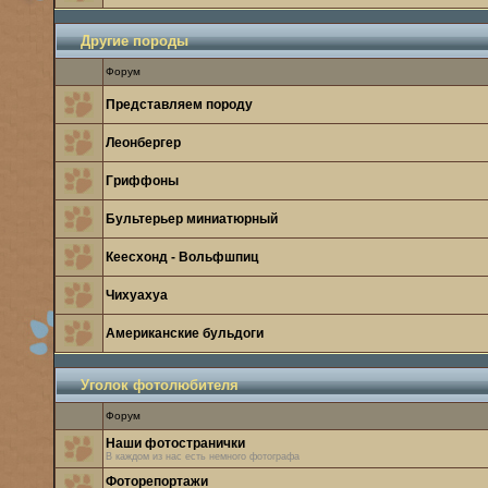
Другие породы
Форум
Представляем породу
Леонбергер
Гриффоны
Бультерьер миниатюрный
Кеесхонд - Вольфшпиц
Чихуахуа
Американские бульдоги
Уголок фотолюбителя
Форум
Наши фотостранички
В каждом из нас есть немного фотографа
Фоторепортажи