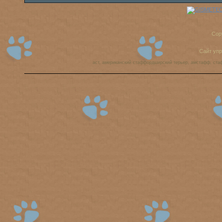
Cop
Сайт уп
аст, американский стаффордширский терьер, амстафф, ста