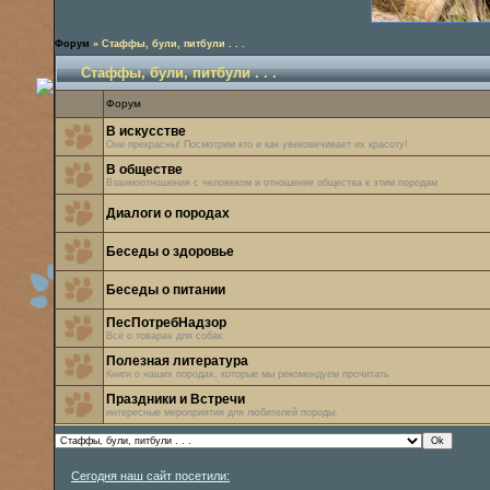
Форум
»
Стаффы, були, питбули . . .
Стаффы, були, питбули . . .
Форум
В искусстве
Они прекрасны! Посмотрим кто и как увековечивает их красоту!
В обществе
Взаимоотношения с человеком и отношение общества к этим породам
Диалоги о породах
Беседы о здоровье
Беседы о питании
ПесПотребНадзор
Всё о товарах для собак
Полезная литература
Книги о наших породах, которые мы рекомендуем прочитать
Праздники и Встречи
интересные мероприятия для любителей породы.
Сегодня наш сайт посетили: