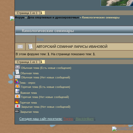
1
Страница
1
из
1
Форум
»
Дела спортивные и дрессировочные
»
Кинологические cеминары
Кинологические cеминары
Тема
АВТОРСКИЙ СЕМИНАР ЛАРИСЫ ИВАНОВОЙ
В этом форуме тем:
1
. На странице показано тем:
1
.
1
Страница
1
из
1
Обычная тема (Есть новые сообщения)
Обычная тема
Обычная тема (Нет новых сообщений)
Тема - опрос
Горячая тема (Есть новые сообщения)
Важная тема
Горячая тема (Нет новых сообщений)
Горячая тема
Закрытая тема (Нет новых сообщений)
Закрытая тема
Сегодня наш сайт посетили:
Tigrino
,
Blackbrilliant
,