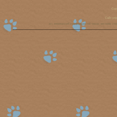
Cop
Сайт уп
аст, американский стаффордширский терьер, амстафф, ста