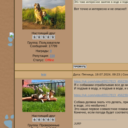
Это тоже интересное занятие в воде и подк
Вот точно и интересно и не опасно!!
Настоящий друг
Группа: Пользователи
Сообщений:
17799
Награды:
0
Репутация:
150
Статус:
Offline
febi
Дата: Пятница, 19.07.2024, 09:23 | С
https://vk.com/video65517813_45623
Я с собаками отрабатываю все до м
И подзыв в воду, и подзыв в воде, и
https://vk.com/video65517813_456239
Собака должна знать что делать, п
в воде, это необычно.!
Это наше первое совместное плаван
Конечно, если погода будет соответ
Настоящий друг
JURP
Группа: Проверенные