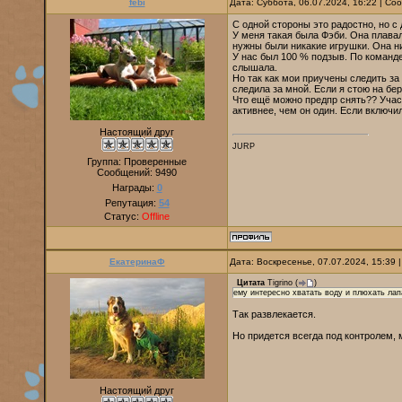
febi
Дата: Суббота, 06.07.2024, 16:22 | С
С одной стороны это радостно, но с д
У меня такая была Фэби. Она плавал
нужны были никакие игрушки. Она ни
У нас был 100 % подзыв. По команд
слышала.
Но так как мои приучены следить за
следила за мной. Если я стою на бер
Что ещё можно предпр снять?? Учас
активнее, чем он один. Если включи
Настоящий друг
JURP
Группа: Проверенные
Сообщений:
9490
Награды:
0
Репутация:
54
Статус:
Offline
ЕкатеринаФ
Дата: Воскресенье, 07.07.2024, 15:39
Цитата
Tigrino
(
)
ему интересно хватать воду и плюхать лап
Так развлекается.
Но придется всегда под контролем, 
Настоящий друг