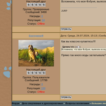
Настоящий друг
Вспомнила, что моя Фэбуня, вылезл
Группа: Проверенные
JURP
Сообщений:
9490
Награды:
0
Репутация:
54
Статус:
Offline
ЕкатеринаФ
Дата: Среда, 24.07.2024, 15:13 | Соо
Как вы классно купаетесь!!!!
Цитата
febi
(
)
Вспомнила, что моя Фэбуня, вылезла из во
Прямо так много воды заглатывала?
Настоящий друг
Группа: Пользователи
Сообщений:
17799
Награды:
0
Репутация:
150
Статус:
Offline
Форум
»
Дела спортивные и дрессировочные
»
Вопросы воспитания
»
большие лю