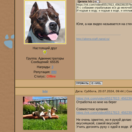
Цитата
febi
(
)
https://vk.com/video65517813_456239155?l
Я с собаками отрабатываю все до мелочей
И подзыв в воду, и подзыв в воде, и опплыв
Юля, а как видео называется на стен
http://alterra-staff.narod.ru/
Настоящий друг
Группа: Администраторы
Сообщений:
65535
Награды:
3
Репутация:
890
Статус:
Offline
febi
Дата: Суббота, 20.07.2024, 09:44 | С
https://vk.com/video65517813_456239
Отработка ко мне на берег
Совместное купание.
https://vk.com/video65517813_45623
Не очень заметно, но я рукой делаю
вкусняшкой, самой вкусной!
Учить догонять руку с едой в воде. И