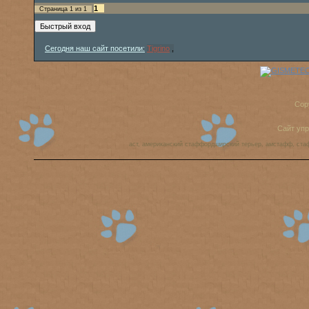
1
Страница
1
из
1
Сегодня наш сайт посетили:
Tigrino
,
Cop
Сайт уп
аст, американский стаффордширский терьер, амстафф, ста