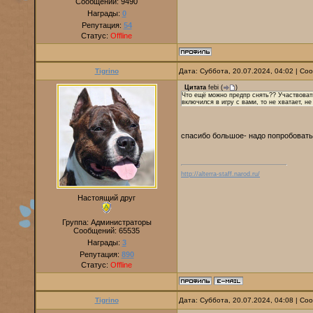
Сообщений:
9490
Награды:
0
Репутация:
54
Статус:
Offline
Tigrino
Дата: Суббота, 20.07.2024, 04:02 | С
Цитата
febi
(
)
Что ещё можно предпр снять?? Участвовать
включился в игру с вами, то не хватает,
спасибо большое- надо попробоват
http://alterra-staff.narod.ru/
Настоящий друг
Группа: Администраторы
Сообщений:
65535
Награды:
3
Репутация:
890
Статус:
Offline
Tigrino
Дата: Суббота, 20.07.2024, 04:08 | С