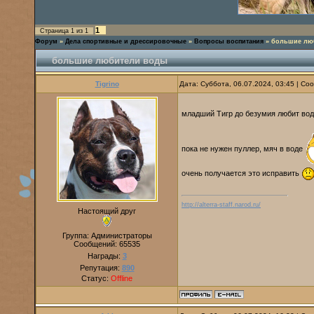
1
Страница
1
из
1
Форум
»
Дела спортивные и дрессировочные
»
Вопросы воспитания
»
большие лю
большие любители воды
Tigrino
Дата: Суббота, 06.07.2024, 03:45 | С
младший Тигр до безумия любит вод
пока не нужен пуллер, мяч в воде
очень получается это исправить
http://alterra-staff.narod.ru/
Настоящий друг
Группа: Администраторы
Сообщений:
65535
Награды:
3
Репутация:
890
Статус:
Offline