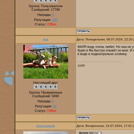
Группа: Пользователи
Сообщений:
17799
Награды:
0
Репутация:
150
Статус:
Offline
febi
Дата: Понедельник, 08.07.2024, 22:20
ФАЛЯ воду очень любит. Но она не 
бурю и Фа быстро плывёт ко мне. И 
в воде и подконтрольно хозяину.
JURP
Настоящий друг
Группа: Проверенные
Сообщений:
9490
Награды:
0
Репутация:
54
Статус:
Offline
ЕкатеринаФ
Дата: Воскресенье, 14.07.2024, 17:01
Цитата
febi
(
)