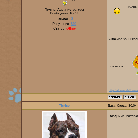
Очень 
Группа: Администраторы
Сообщений:
65535
Награды:
3
Репутация:
890
Статус:
Offline
Спасибо за шикар
призёров!
http://alterra-staff.naro
Tigrino
Дата: Среда, 30.04
Владимир, потряс