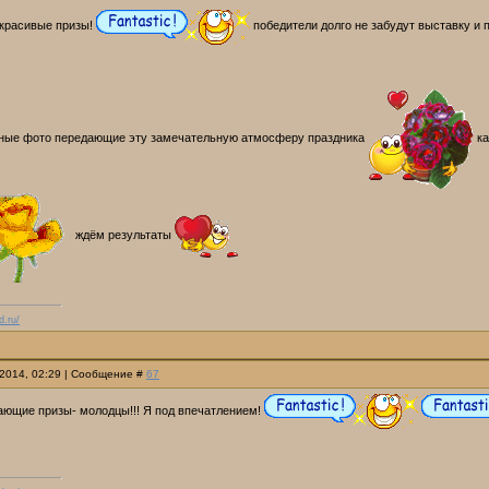
красивые призы!
победители долго не забудут выставку и 
ные фото передающие эту замечательную атмосферу праздника
ка
ждём результаты
d.ru/
.2014, 02:29 | Сообщение #
67
ающие призы- молодцы!!! Я под впечатлением!