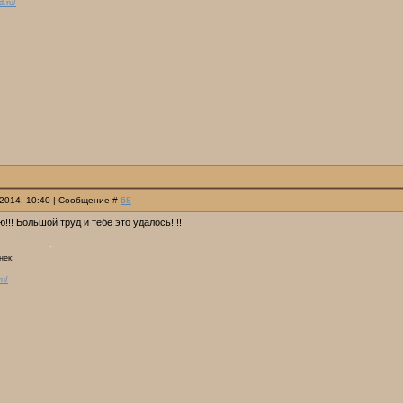
d.ru/
.2014, 10:40 | Сообщение #
68
!!! Большой труд и тебе это удалось!!!!
нёк:
ru/