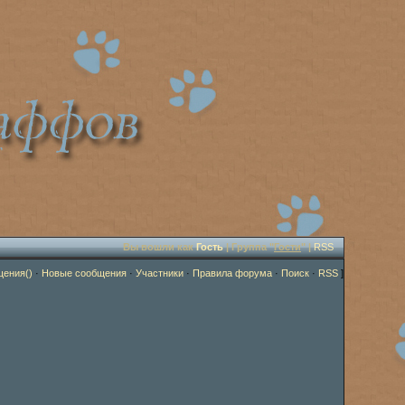
Вы вошли как
Гость
| Группа "
Гости
" |
RSS
щения()
·
Новые сообщения
·
Участники
·
Правила форума
·
Поиск
·
RSS
]