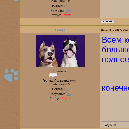
Сообщений:
93
Награды:
0
Репутация:
25
Статус:
Offline
coy300
Дата: Вторник, 29.
Всем к
больше
полное
Приятель
Группа: Пользователи +
Сообщений:
93
конечн
Награды:
0
Репутация:
25
Статус:
Offline
ВЛАДИМИР