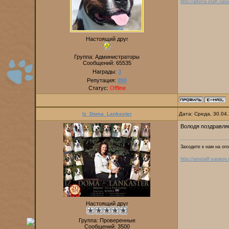
http://alterra-staff.naro
Настоящий друг
Группа: Администраторы
Сообщений:
65535
Награды:
3
Репутация:
890
Статус:
Offline
Iz_Doma_Lankaster
Дата: Среда, 30.04
Володя поздравляю
Заходите к нам на ого
http://amstaff-saratov.
Настоящий друг
Группа: Проверенные
Сообщений:
3500