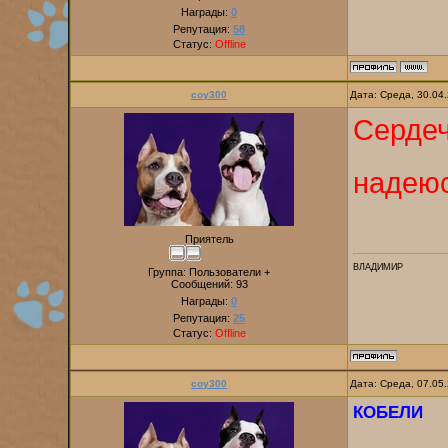
Награды:
0
Репутация:
58
Статус:
Offline
coy300
Дата: Среда, 30.04
Сердеч
надеюс
Приятель
ВЛАДИМИР
Группа: Пользователи +
Сообщений:
93
Награды:
0
Репутация:
25
Статус:
Offline
coy300
Дата: Среда, 07.05
КОБЕЛИ