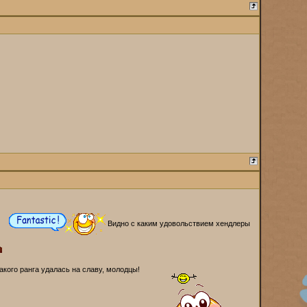
Видно с каким удовольствием хендлеры
акого ранга удалась на славу, молодцы!