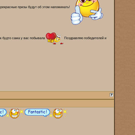
прекрасные призы будут об этом напоминать!
к будто сама у вас побывала
Поздравляю победителей и