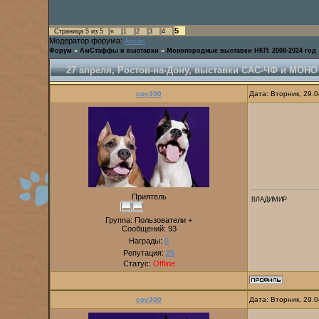
5
Страница
5
из
5
«
1
2
3
4
Модератор форума:
Amulet
Форум
»
АмСтаффы и выставки
»
Монопородные выставки НКП: 2008-2024 год
27 апреля, Ростов-на-Дону, выставки САС-ЧФ и МОНО
coy300
Дата: Вторник, 29.
Приятель
ВЛАДИМИР
Группа: Пользователи +
Сообщений:
93
Награды:
0
Репутация:
25
Статус:
Offline
coy300
Дата: Вторник, 29.