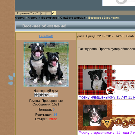
2
Страница
2
из
2
«
1
Форум
»
Форум и форумчане
»
О работе форума
»
Весеннее обновление!
Весеннее обновление!
LaraCroft
Дата: Среда, 22.02.2012, 14:53 | Соо
Так здорово! Просто супер обновлен
Настоящий друг
Группа: Проверенные
Сообщений:
1571
Награды:
0
Репутация:
14
Статус:
Offline