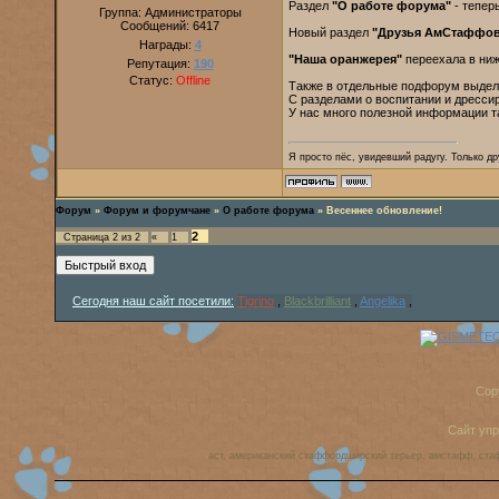
Раздел
"О работе форума"
- тепер
Группа: Администраторы
Сообщений:
6417
Новый раздел
"Друзья АмСтаффо
Награды:
4
"Наша оранжерея"
переехала в ниж
Репутация:
190
Статус:
Offline
Также в отдельные подфорум выде
С разделами о воспитании и дрессир
У нас много полезной информации та
Я просто пёс, увидевший радугу. Только дру
Форум
»
Форум и форумчане
»
О работе форума
»
Весеннее обновление!
2
Страница
2
из
2
«
1
Сегодня наш сайт посетили:
Tigrino
,
Blackbrilliant
,
Angelika
,
Cop
Сайт уп
аст, американский стаффордширский терьер, амстафф, ста