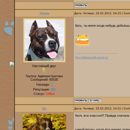
Tigrino
Дата: Четверг, 23.02.2012, 04:15 | С
Кать, ты меня когда нибудь добьёш
http://alterra-staff.narod.ru/
Настоящий друг
Группа: Администраторы
Сообщений:
65535
Награды:
3
Репутация:
890
Статус:
Offline
Nic
Дата: Четверг, 23.02.2012, 14:21 | С
Катя, все классно!!! Правда сначала 
самой весны, когда все начнет зелен