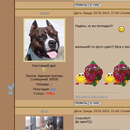
Tigrino
Дата: Среда, 25.01.2012, 17:30 | Соо
Надюш, ну вы молодцы!!!
малышей( по фото один?) Муж у вас
Настоящий друг
Группа: Администраторы
Сообщений:
65535
Награды:
3
Репутация:
890
Статус:
Offline
http://alterra-staff.narod.ru/
Аста
Дата: Среда, 25.01.2012, 21:44 | Соо
Спасибо!!!
Да одна!!))).