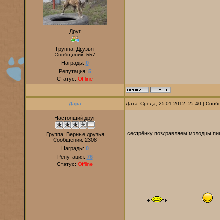
Друг
Группа: Друзья
Сообщений:
557
Награды:
0
Репутация:
5
Статус:
Offline
Дара
Дата: Среда, 25.01.2012, 22:40 | Соо
Настоящий друг
сестрёнку поздравляем!молодцы!пиш
Группа: Верные друзья
Сообщений:
2308
Награды:
0
Репутация:
76
Статус:
Offline