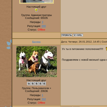
Настоящий друг
Группа: Администраторы
Сообщений:
65535
Награды:
3
Репутация:
890
Статус:
Offline
Багира
Дата: Четверг, 26.01.2012, 14:45 | С
Ух ты в питомнике пополнение!!!!!
Поздравляем с новой жизнью! одна-
Настоящий друг
Группа: Пользователи +
Сообщений:
20636
Награды:
1
Репутация:
302
Статус:
Offline