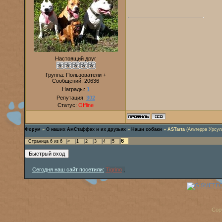
Настоящий друг
Группа: Пользователи +
Сообщений:
20636
Награды:
1
Репутация:
302
Статус:
Offline
Форум
»
О наших АмСтаффах и их друзьях
»
Наши собаки
»
ASTarta
(Альтерра Урсул
6
Страница
6
из
6
«
1
2
3
4
5
Сегодня наш сайт посетили:
Tigrino
,
Cop