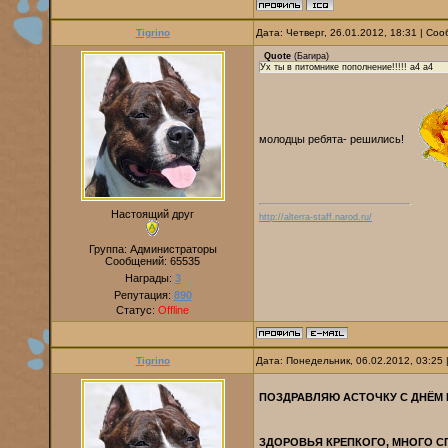
Tigrino
Дата: Четверг, 26.01.2012, 18:31 | С
Quote
(
Багира
)
Ух ты в питомнике пополнение!!!!! a4 a4
молодцы ребята- решились!
Настоящий друг
http://alterra-staff.narod.ru/
Группа: Администраторы
Сообщений:
65535
Награды:
3
Репутация:
890
Статус:
Offline
Tigrino
Дата: Понедельник, 06.02.2012, 03:25
ПОЗДРАВЛЯЮ АСТОЧКУ С ДНЁМ
ЗДОРОВЬЯ КРЕПКОГО, МНОГО С