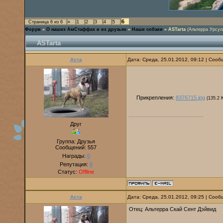
6
Страница
6
из
6
«
1
2
3
4
5
Форум
»
О наших АмСтаффах и их друзьях
»
Наши собаки
»
ASTarta
(Альтерра Урсул
ASTarta
Аста
Дата: Среда, 25.01.2012, 09:12 | Соо
Прикрепления:
8376715.jpg
(135.2 
Друг
Группа: Друзья
Сообщений:
557
Награды:
0
Репутация:
5
Статус:
Offline
Аста
Дата: Среда, 25.01.2012, 09:25 | Соо
Отец: Альтерра Скай Сент Дэйвид