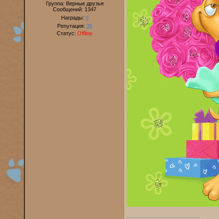
Группа: Верные друзья
Сообщений:
1347
Награды:
0
Репутация:
35
Статус:
Offline