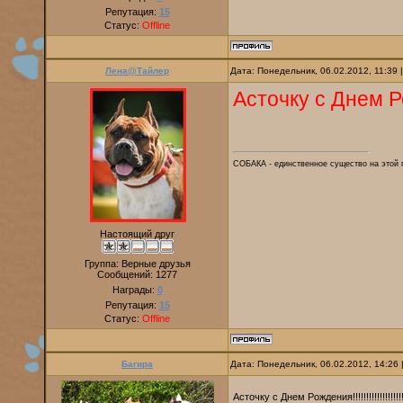
Репутация:
15
Статус:
Offline
Лена@Тайлер
Дата: Понедельник, 06.02.2012, 11:39
Асточку с Днем 
СОБАКА - единственное существо на этой п
Настоящий друг
Группа: Верные друзья
Сообщений:
1277
Награды:
0
Репутация:
15
Статус:
Offline
Багира
Дата: Понедельник, 06.02.2012, 14:26
Асточку с Днем Рождения!!!!!!!!!!!!!!!!!!!