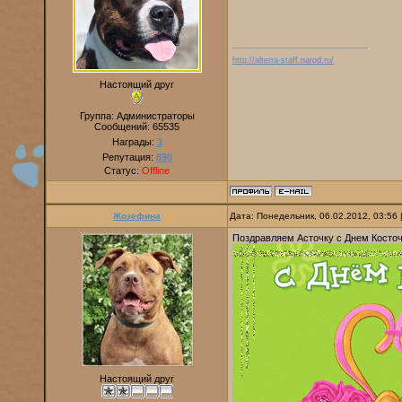
http://alterra-staff.narod.ru/
Настоящий друг
Группа: Администраторы
Сообщений:
65535
Награды:
3
Репутация:
890
Статус:
Offline
Жозефина
Дата: Понедельник, 06.02.2012, 03:56
Поздравляем Асточку с Днем Косточк
Настоящий друг