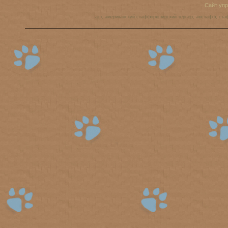
Сайт уп
аст, американский стаффордширский терьер, амстафф, ста