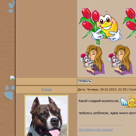
Tigrino
Дата: Четверг, 26.01.2012, 01:05 | С
Какой сладкий малипусик,
любуюсь ребёнком, ждём много фо
http://alterra-staff.narod.ru/