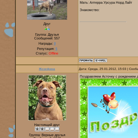
Мать: Алтерра Урсура Норд Лайт
Знакомство:
Друг
Группа: Друзья
Сообщений:
557
Награды:
0
Репутация:
5
Статус:
Offline
Жозефина
Дата: Среда, 25.01.2012, 15:03 | Соо
Поздравляем Асточку с рождением д
Настоящий друг
Группа: Верные друзья