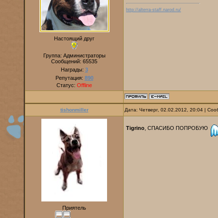
http://alterra-staff.narod.ru/
Настоящий друг
Группа: Администраторы
Сообщений:
65535
Награды:
3
Репутация:
890
Статус:
Offline
tishonmiller
Дата: Четверг, 02.02.2012, 20:04 | С
Tigrino
, СПАСИБО ПОПРОБУЮ
Приятель