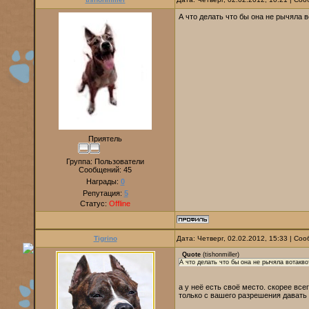
А что делать что бы она не рычяла в
Приятель
Группа: Пользователи
Сообщений:
45
Награды:
0
Репутация:
5
Статус:
Offline
Tigrino
Дата: Четверг, 02.02.2012, 15:33 | С
Quote
(
tishonmiller
)
А что делать что бы она не рычяла вотакво
а у неё есть своё место. скорее все
только с вашего разрешения давать