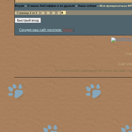
Форум
»
О наших АмСтаффах и их друзьях
»
Наши собаки
»
Моя принцессочька Ф
4
Страница
4
из
4
«
1
2
3
Сегодня наш сайт посетили:
Tigrino
,
Cop
Сайт уп
аст, американский стаффордширский терьер, амстафф, ста