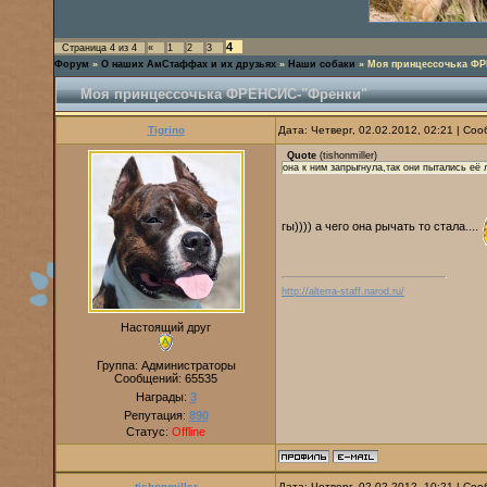
4
Страница
4
из
4
«
1
2
3
Форум
»
О наших АмСтаффах и их друзьях
»
Наши собаки
»
Моя принцессочька Ф
Моя принцессочька ФРЕНСИС-"Френки"
Tigrino
Дата: Четверг, 02.02.2012, 02:21 | С
Quote
(
tishonmiller
)
она к ним запрыгнула,так они пытались её 
гы)))) а чего она рычать то стала....
http://alterra-staff.narod.ru/
Настоящий друг
Группа: Администраторы
Сообщений:
65535
Награды:
3
Репутация:
890
Статус:
Offline
tishonmiller
Дата: Четверг, 02.02.2012, 10:21 | С