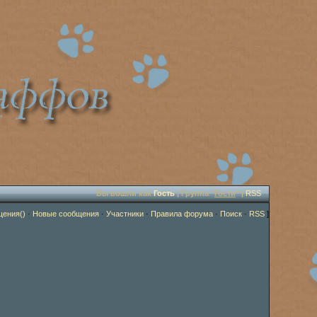
Вы вошли как
Гость
| Группа "
Гости
" |
RSS
щения()
·
Новые сообщения
·
Участники
·
Правила форума
·
Поиск
·
RSS
]