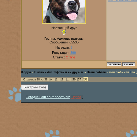
http://alterra-staff.naro
Настоящий друг
Группа: Администраторы
Сообщений:
65535
Награды:
3
Репутация:
890
Статус:
Offline
Форум
»
О наших АмСтаффах и их друзьях
»
Наши собаки
»
моя любимая Ева
38
Страница
38
из
38
«
1
2
…
36
37
Сегодня наш сайт посетили:
Tigrino
,