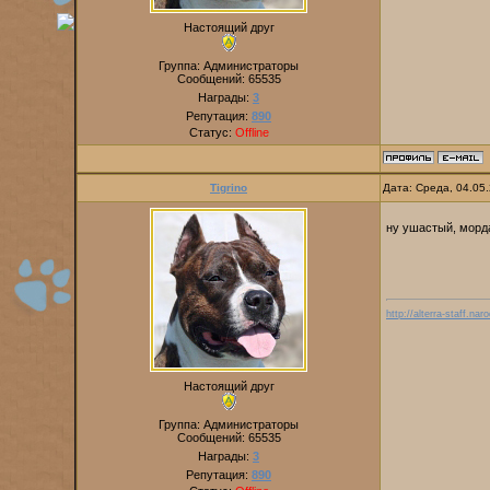
Настоящий друг
Группа: Администраторы
Сообщений:
65535
Награды:
3
Репутация:
890
Статус:
Offline
Tigrino
Дата: Среда, 04.05
ну ушастый, морда
http://alterra-staff.naro
Настоящий друг
Группа: Администраторы
Сообщений:
65535
Награды:
3
Репутация:
890