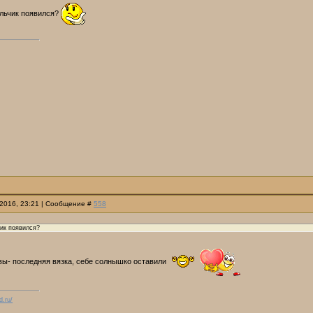
альчик появился?
.2016, 23:21 | Сообщение #
558
чик появился?
Евы- последняя вязка, себе солнышко оставили
d.ru/