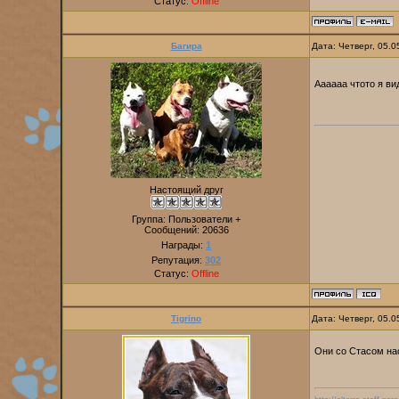
Статус:
Offline
Багира
Дата: Четверг, 05.
Аааааа чтото я в
Настоящий друг
Группа: Пользователи +
Сообщений:
20636
Награды:
1
Репутация:
302
Статус:
Offline
Tigrino
Дата: Четверг, 05.
Они со Стасом н