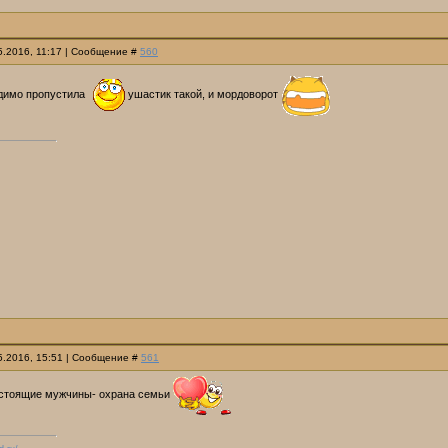
05.2016, 11:17 | Сообщение #
560
идимо пропустила
ушастик такой, и мордоворот
05.2016, 15:51 | Сообщение #
561
астоящие мужчины- охрана семьи