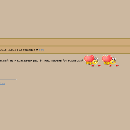
.2016, 23:23 | Сообщение #
559
стый, ну и красавчик растёт, наш парень Алтерровский
d.ru/