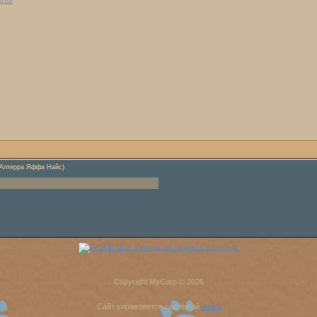
d.ru/
(Алтерра Яффа Найс)
Copyright MyCorp © 2026
Сайт управляется системой
uWeb