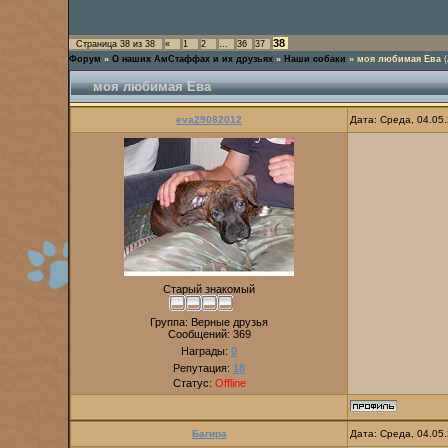
38
Страница
38
из
38
«
1
2
…
36
37
Форум
»
О наших АмСтаффах и их друзьях
»
Наши собаки
»
моя любимая Ева
моя любимая Ева
eva29082012
Дата: Среда, 04.05
Старый знакомый
Группа: Верные друзья
Сообщений:
369
Награды:
0
Репутация:
18
Статус:
Offline
Багира
Дата: Среда, 04.05