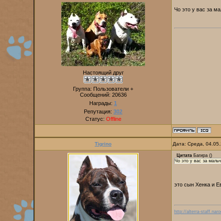
Чо это у вас за м
Настоящий друг
Группа: Пользователи +
Сообщений:
20636
Награды:
1
Репутация:
302
Статус:
Offline
Tigrino
Дата: Среда, 04.05
Цитата
Багира
(
)
Чо это у вас за маль
это сын Хенка и 
http://alterra-staff.naro