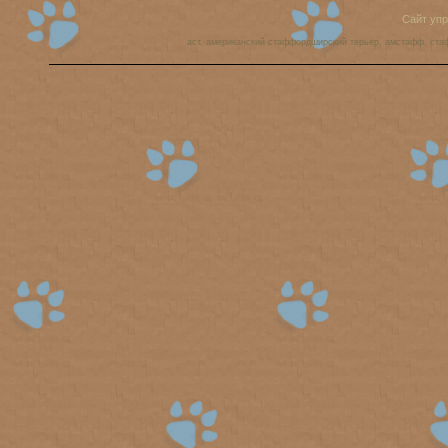
Сайт уп
аст, американский стаффордширский терьер, амстафф, ста