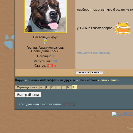
наоборот помогает, что б рулон не 
у Тины в глазах вопрос?
Настоящий друг
Группа: Администраторы
Сообщений:
65535
http://alterra-staff.narod.ru/
Награды:
3
Репутация:
890
Статус:
Offline
Форум
»
О наших АмСтаффах и их друзьях
»
Наши собаки
»
Тина и Тилль
7
Страница
7
из
7
«
1
2
…
5
6
Сегодня наш сайт посетили:
Tigrino
,
Cop