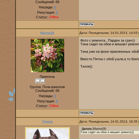
Сообщений:
69
Награды:
0
Репутация:
0
Статус:
Offline
Marina28
Дата: Понедельник, 14.01.2013, 14:03
Фото с ремонта...Пардон за срач))
Тина сидит на обои и мешает ремонт
Тина уже на фоне приклеенных обой
Вместе.Пятна с обой ушли,а то боял
Тилля))
Приятель
Группа: Пользователи
Сообщений:
69
Награды:
0
Репутация:
0
Статус:
Offline
Tigrino
Дата: Понедельник, 14.01.2013, 16:35
Цитата
(
Marina28
)
Тина сидит на обои и мешает ремонту))