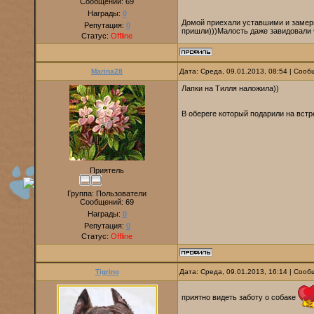
Сообщений:
69
Награды:
0
Домой приехали уставшими и замерш
Репутация:
0
пришли)))Малость даже завидовали ч
Статус:
Offline
Marina28
Дата: Среда, 09.01.2013, 08:54 | Соо
Лапки на Тилля наложила))
В обереге который подарили на встр
Приятель
Группа: Пользователи
Сообщений:
69
Награды:
0
Репутация:
0
Статус:
Offline
Tigrino
Дата: Среда, 09.01.2013, 16:14 | Соо
приятно видеть заботу о собаке