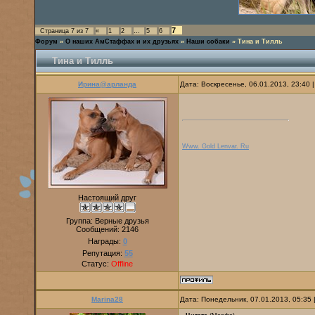
7
Страница
7
из
7
«
1
2
…
5
6
Форум
»
О наших АмСтаффах и их друзьях
»
Наши собаки
»
Тина и Тилль
Тина и Тилль
Ирина@арланда
Дата: Воскресенье, 06.01.2013, 23:40
Www. Gold Lenvar. Ru
Настоящий друг
Группа: Верные друзья
Сообщений:
2146
Награды:
0
Репутация:
55
Статус:
Offline
Marina28
Дата: Понедельник, 07.01.2013, 05:35