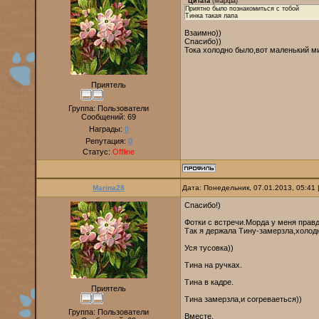
Цитата
(
Марфа
)
Приятно было познакомиться с тобой
Тинка такая лапа
Взаимно))
Спасибо))
Тока холодно было,вот маленький м
Приятель
Группа: Пользователи
Сообщений:
69
Награды:
0
Репутация:
0
Статус:
Offline
Marina28
Дата: Понедельник, 07.01.2013, 05:41
Спасибо!)
Фотки с встречи.Морда у меня правд
Так я держала Тину-замерзла,холодн
Уся тусовка))
Тина на ручках.
Тина в кадре.
Приятель
Тина замерзла,и согреваеться))
Группа: Пользователи
Вместе.