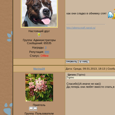
как они сладко в обнимку спят
http://alterra-staff.narod.ru/
Настоящий друг
Группа: Администраторы
Сообщений:
65535
Награды:
3
Репутация:
890
Статус:
Offline
Marina28
Дата: Среда, 09.01.2013, 18:13 | Соо
Цитата
(
Tigrino
)
Tigrino
Спасибо))А иначе не как))
Да,теперь они любят вместе спать,в
Приятель
Группа: Пользователи