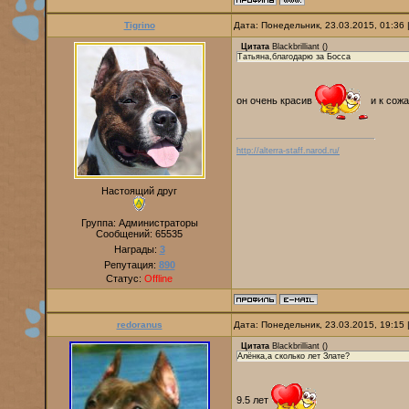
Tigrino
Дата: Понедельник, 23.03.2015, 01:36
Цитата
Blackbrilliant
(
)
Татьяна,благодарю за Босса
он очень красив
и к сожа
http://alterra-staff.narod.ru/
Настоящий друг
Группа: Администраторы
Сообщений:
65535
Награды:
3
Репутация:
890
Статус:
Offline
redoranus
Дата: Понедельник, 23.03.2015, 19:15
Цитата
Blackbrilliant
(
)
Алёнка,а сколько лет Злате?
9.5 лет