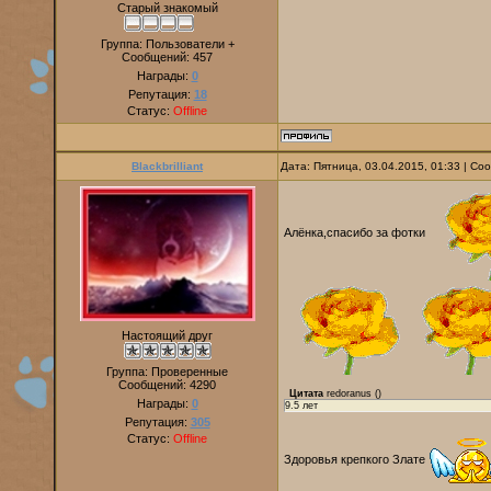
Старый знакомый
Группа: Пользователи +
Сообщений:
457
Награды:
0
Репутация:
18
Статус:
Offline
Blackbrilliant
Дата: Пятница, 03.04.2015, 01:33 | С
Алёнка,спасибо за фотки
Настоящий друг
Группа: Проверенные
Сообщений:
4290
Цитата
redoranus
(
)
Награды:
0
9.5 лет
Репутация:
305
Статус:
Offline
Здоровья крепкого Злате