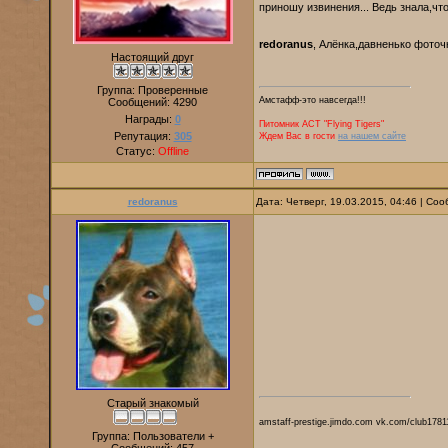
приношу извинения... Ведь знала,чт
redoranus
, Алёнка,давненько фоточ
Настоящий друг
Группа: Проверенные
Амстафф-это навсегда!!!
Сообщений:
4290
Награды:
0
Питомник AСТ "Flying Tigers"
Репутация:
305
Ждем Вас в гости
на нашем сайте
Статус:
Offline
redoranus
Дата: Четверг, 19.03.2015, 04:46 | С
Старый знакомый
amstaff-prestige.jimdo.com vk.com/club1781
Группа: Пользователи +