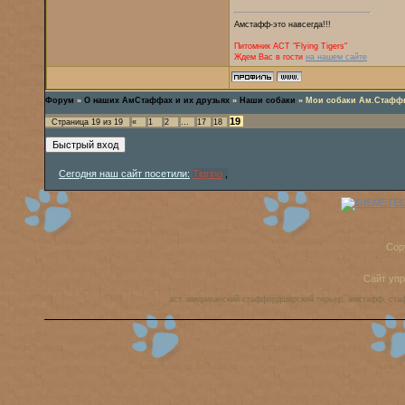
Амстафф-это навсегда!!!
Питомник AСТ "Flying Tigers"
Ждем Вас в гости
на нашем сайте
Форум
»
О наших АмСтаффах и их друзьях
»
Наши собаки
»
Мои собаки Ам.Стаффы.
19
Страница
19
из
19
«
1
2
…
17
18
Сегодня наш сайт посетили:
Tigrino
,
Cop
Сайт уп
аст, американский стаффордширский терьер, амстафф, ста