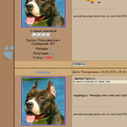
amstaff-prestige.jimdo.com vk.com/club1781
Старый знакомый
Группа: Пользователи +
Сообщений:
457
Награды:
0
Репутация:
18
Статус:
Offline
redoranus
Дата: Понедельник, 23.03.2015, 19:18
Цитата
Tigrino
(
)
я просто улетаю от таких глаз
надежда с Чинкара они тоже восторг
amstaff-prestige.jimdo.com vk.com/club1781