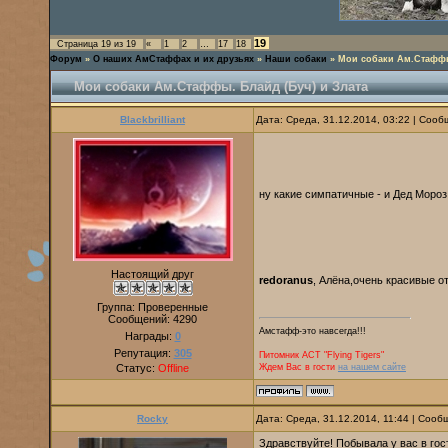
19
Страница
19
из
19
«
1
2
…
17
18
Форум
»
О наших АмСтаффах и их друзьях
»
Наши собаки
»
Мои собаки Ам.Стаффы.
Мои собаки Ам.Стаффы. Блайд (Буч) и Злата
Blackbrilliant
Дата: Среда, 31.12.2014, 03:22 | Соо
ну какие симпатичные - и Дед Моро
Настоящий друг
redoranus
, Алёна,очень красивые о
Группа: Проверенные
Сообщений:
4290
Амстафф-это навсегда!!!
Награды:
0
Репутация:
305
Питомник AСТ "Flying Tigers"
Статус:
Offline
Ждем Вас в гости
на нашем сайте
Rocky
Дата: Среда, 31.12.2014, 11:44 | Соо
Здравствуйте! Побывала у вас в гос