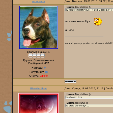
redoranus
Дата: Вторник, 13.01.2015, 03:02 | С
Цитата
Blackbrilliant
(
)
ну какие симпатичные - и Дед Мороз Буч и
на фото это не Буч....
а Босс ...
amstaff-prestige.jimdo.com vk.com/club1781
Старый знакомый
Группа: Пользователи +
Сообщений:
457
Награды:
0
Репутация:
18
Статус:
Offline
Blackbrilliant
Дата: Среда, 18.03.2015, 21:19 | Соо
Цитата
Blackbrilliant
(
)
Дед Мороз Буч
Цитата
redoranus
(
)
на фото это не Буч....