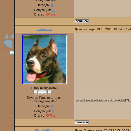
Сообщений:
457
Награды:
0
Репутация:
18
Статус:
Offline
redoranus
Дата: Четверг, 19.03.2015, 04:54 | С
Старый знакомый
Группа: Пользователи +
amstaff-prestige.jimdo.com vk.com/club1781
Сообщений:
457
Награды:
0
Репутация:
18
Статус:
Offline
Blackbrilliant
Дата: Понедельник, 23.03.2015, 00:27