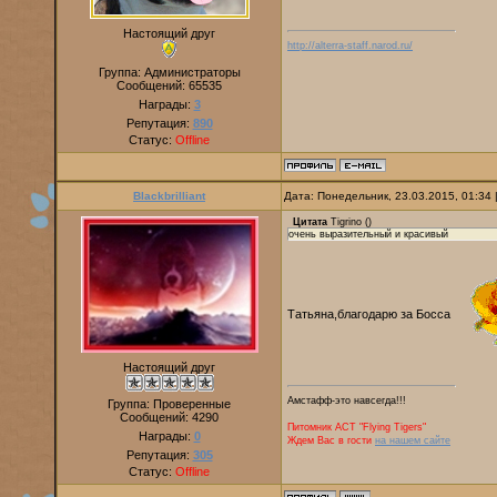
Настоящий друг
http://alterra-staff.narod.ru/
Группа: Администраторы
Сообщений:
65535
Награды:
3
Репутация:
890
Статус:
Offline
Blackbrilliant
Дата: Понедельник, 23.03.2015, 01:34
Цитата
Tigrino
(
)
очень выразительный и красивый
Татьяна,благодарю за Босса
Настоящий друг
Амстафф-это навсегда!!!
Группа: Проверенные
Сообщений:
4290
Питомник AСТ "Flying Tigers"
Награды:
0
Ждем Вас в гости
на нашем сайте
Репутация:
305
Статус:
Offline