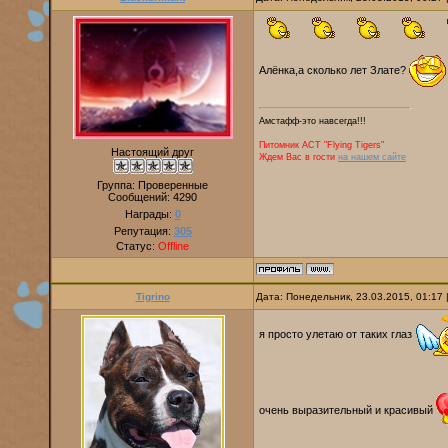
Алёнка,а сколько лет Злате?
Амстафф-это навсегда!!!
Питомник AСТ "Flying Tigers"
Настоящий друг
Ждем Вас в гости
на нашем сайте
Группа: Проверенные
Сообщений:
4290
Награды:
0
Репутация:
305
Статус:
Offline
Tigrino
Дата: Понедельник, 23.03.2015, 01:17
я просто улетаю от таких глаз
очень выразительный и красивый