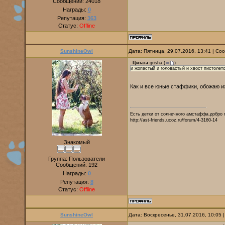
Сообщений:
24018
Награды:
0
Репутация:
363
Статус:
Offline
SunshineOwl
Дата: Пятница, 29.07.2016, 13:41 | С
Цитата
grisha
(
)
и жопастый и головастый и хвост пистолет
Как и все юные стаффики, обожаю 
Есть детки от солнечного амстаффа,добро 
http://ast-friends.ucoz.ru/forum/4-3160-14
Знакомый
Группа: Пользователи
Сообщений:
192
Награды:
0
Репутация:
8
Статус:
Offline
SunshineOwl
Дата: Воскресенье, 31.07.2016, 10:05