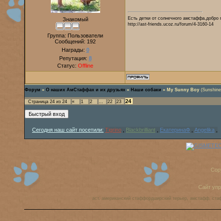
Есть детки от солнечного амстаффа,добро 
Знакомый
http://ast-friends.ucoz.ru/forum/4-3160-14
Группа: Пользователи
Сообщений:
192
Награды:
0
Репутация:
8
Статус:
Offline
Форум
»
О наших АмСтаффах и их друзьях
»
Наши собаки
»
My Sunny Boy
(Sunshine
24
Страница
24
из
24
«
1
2
…
22
23
Сегодня наш сайт посетили:
Tigrino
,
Blackbrilliant
,
ЕкатеринаФ
,
Angelika
,
Cop
Сайт уп
аст, американский стаффордширский терьер, амстафф, ста