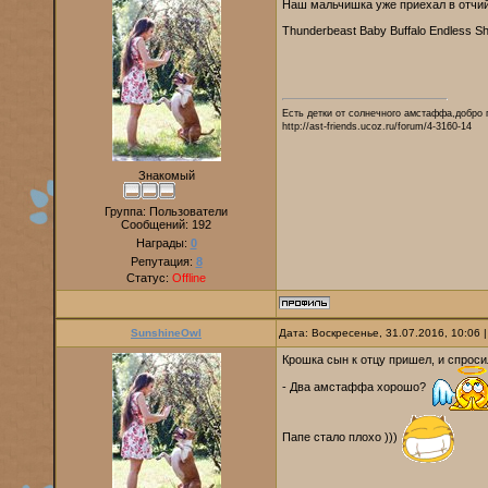
Наш мальчишка уже приехал в отчий
Thunderbeast Baby Buffalo Endless S
Есть детки от солнечного амстаффа,добро 
http://ast-friends.ucoz.ru/forum/4-3160-14
Знакомый
Группа: Пользователи
Сообщений:
192
Награды:
0
Репутация:
8
Статус:
Offline
SunshineOwl
Дата: Воскресенье, 31.07.2016, 10:06
Крошка сын к отцу пришел, и спроси
- Два амстаффа хорошо?
Папе стало плохо )))