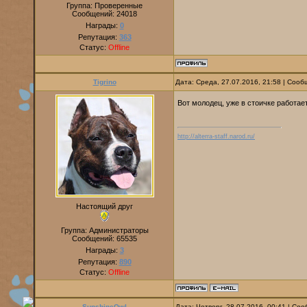
Группа: Проверенные
Сообщений:
24018
Награды:
0
Репутация:
363
Статус:
Offline
Tigrino
Дата: Среда, 27.07.2016, 21:58 | Соо
Вот молодец, уже в стоичке работае
http://alterra-staff.narod.ru/
Настоящий друг
Группа: Администраторы
Сообщений:
65535
Награды:
3
Репутация:
890
Статус:
Offline
SunshineOwl
Дата: Четверг, 28.07.2016, 00:41 | С