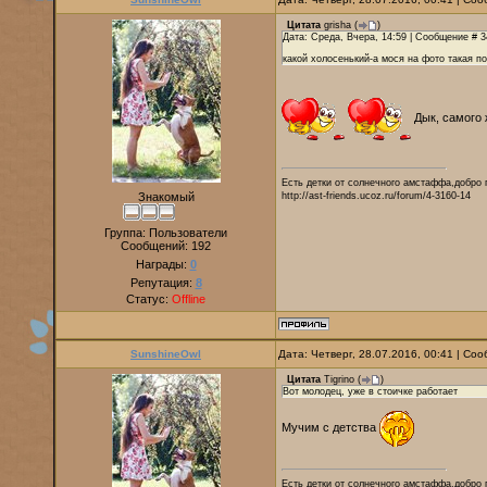
Цитата
grisha
(
)
Дата: Среда, Вчера, 14:59 | Сообщение # 3
какой холосенький-а мося на фото такая п
Дык, самого
Есть детки от солнечного амстаффа,добро 
Знакомый
http://ast-friends.ucoz.ru/forum/4-3160-14
Группа: Пользователи
Сообщений:
192
Награды:
0
Репутация:
8
Статус:
Offline
SunshineOwl
Дата: Четверг, 28.07.2016, 00:41 | С
Цитата
Tigrino
(
)
Вот молодец, уже в стоичке работает
Мучим с детства
Есть детки от солнечного амстаффа,добро 