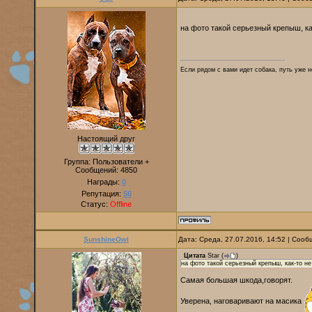
на фото такой серьезный крепыш, ка
Если рядом с вами идет собака, путь уже н
Настоящий друг
Группа: Пользователи +
Сообщений:
4850
Награды:
0
Репутация:
56
Статус:
Offline
SunshineOwl
Дата: Среда, 27.07.2016, 14:52 | Соо
Цитата
Star
(
)
на фото такой серьезный крепыш, как-то н
Самая большая шкода,говорят.
Уверена, наговаривают на масика