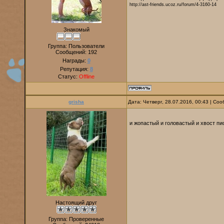
http://ast-friends.ucoz.ru/forum/4-3160-14
Знакомый
Группа: Пользователи
Сообщений:
192
Награды:
0
Репутация:
8
Статус:
Offline
grisha
Дата: Четверг, 28.07.2016, 00:43 | С
и жопастый и головастый и хвост п
Настоящий друг
Группа: Проверенные