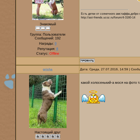
Есть детки от солнечного амстаффа,добро 
http://ast-friends.ucoz.ru/forum/4-3160-14
Знакомый
Группа: Пользователи
Сообщений:
192
Награды:
0
Репутация:
8
Статус:
Offline
grisha
Дата: Среда, 27.07.2016, 14:59 | Соо
какой холосенький-а мося на фото 
Настоящий друг