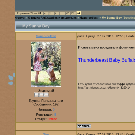
24
Страница
24
из
24
«
1
2
…
22
23
Форум
»
О наших АмСтаффах и их друзьях
»
Наши собаки
»
My Sunny Boy
(Sunshine
My Sunny Boy
SunshineOwl
Дата: Среда, 27.07.2016, 12:55 | Соо
И снова меня порадовали фоточка
Thunderbeast Baby Buffal
Есть детки от солнечного амстаффа,добро 
http://ast-friends.ucoz.ru/forum/4-3160-14
Знакомый
Группа: Пользователи
Сообщений:
192
Награды:
0
Репутация:
8
Статус:
Offline
Star
Дата: Среда, 27.07.2016, 13:48 | Соо