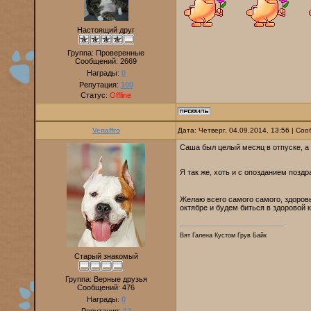
Настоящий друг
Группа: Проверенные
Сообщений:
2669
Награды:
0
Репутация:
100
Статус:
Offline
Venaffro
Дата: Четверг, 04.09.2014, 13:56 | С
Саша был целый месяц в отпуске, а
Я так же, хоть и с опозданием поз
Желаю всего самого самого, здоров
октябре и будем биться в здоровой 
Вят Галена Кустом Грув Байк
Старый знакомый
Группа: Верные друзья
Сообщений:
476
Награды:
0