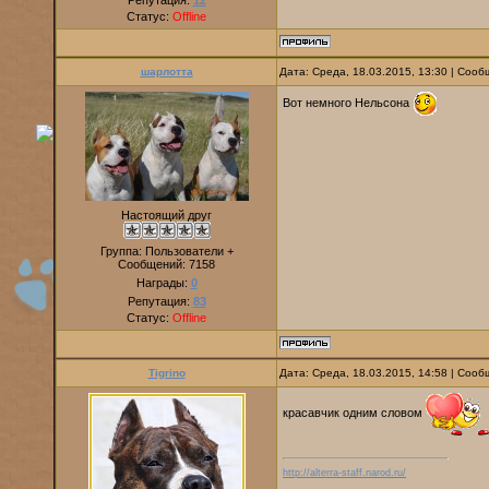
Репутация:
12
Статус:
Offline
шарлотта
Дата: Среда, 18.03.2015, 13:30 | Соо
Вот немного Нельсона
Настоящий друг
Группа: Пользователи +
Сообщений:
7158
Награды:
0
Репутация:
83
Статус:
Offline
Tigrino
Дата: Среда, 18.03.2015, 14:58 | Соо
красавчик одним словом
http://alterra-staff.narod.ru/