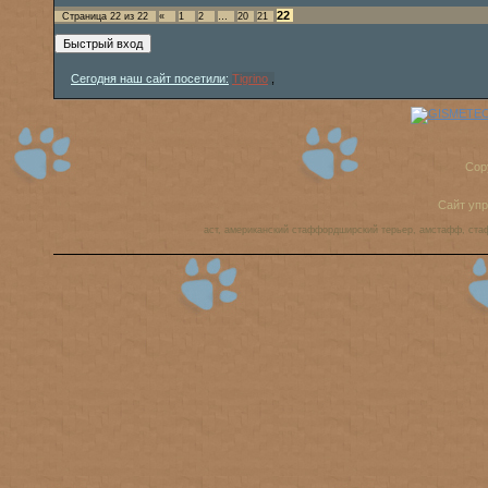
22
Страница
22
из
22
«
1
2
…
20
21
Сегодня наш сайт посетили:
Tigrino
,
Cop
Сайт уп
аст, американский стаффордширский терьер, амстафф, ста