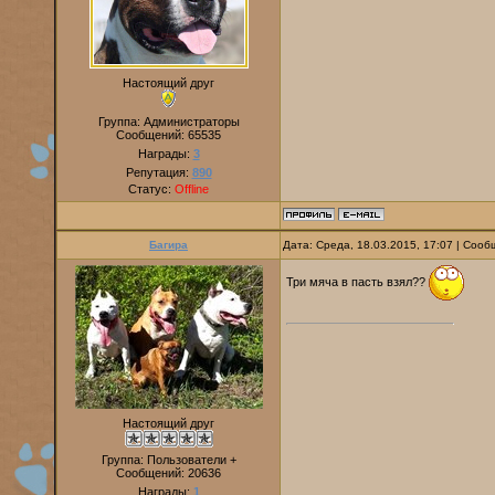
Настоящий друг
Группа: Администраторы
Сообщений:
65535
Награды:
3
Репутация:
890
Статус:
Offline
Багира
Дата: Среда, 18.03.2015, 17:07 | Соо
Три мяча в пасть взял??
Настоящий друг
Группа: Пользователи +
Сообщений:
20636
Награды:
1