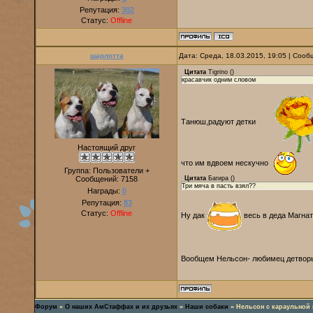
Репутация:
302
Статус:
Offline
шарлотта
Дата: Среда, 18.03.2015, 19:05 | Соо
Цитата
Tigrino
(
)
красавчик одним словом
Танюш,радуют детки
Настоящий друг
что им вдвоем нескучно
Группа: Пользователи +
Сообщений:
7158
Цитата
Багира
(
)
Три мяча в пасть взял??
Награды:
0
Репутация:
83
Статус:
Offline
Ну дак
весь в деда Магна
Вообщем Нельсон- любимец детворы
Форум
»
О наших АмСтаффах и их друзьях
»
Наши собаки
»
Нельсон с караульной