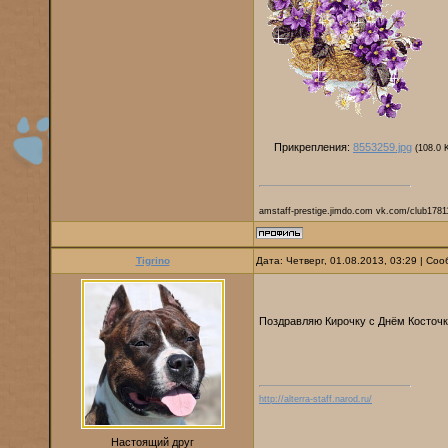
Прикрепления:
8553259.jpg
(108.0 
amstaff-prestige.jimdo.com vk.com/club1781
Tigrino
Дата: Четверг, 01.08.2013, 03:29 | С
Поздравляю Кирочку с Днём Косточ
http://alterra-staff.narod.ru/
Настоящий друг