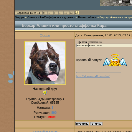
14
Страница
14
из
14
«
1
2
…
12
13
Форум
»
О наших АмСтаффах и их друзьях
»
Наши собаки
»
Берсар Аливия или пр
Берсар Аливия или просто стаффочка Кира
Tigrino
Дата: Понедельник, 28.01.2013, 03:17
Цитата
(
redoranus
)
вот еще фотки папа
красивый папуля
http://alterra-staff.narod.ru/
Настоящий друг
Группа: Администраторы
Сообщений:
65535
Награды:
3
Репутация:
890
Статус:
Offline
АлексейНадежда
Дата: Среда, 30.01.2013, 15:52 | Соо