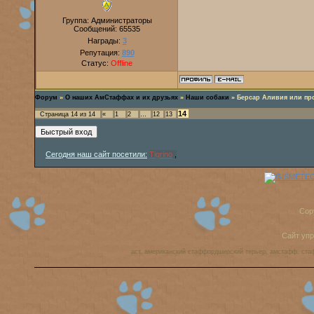
Группа: Администраторы
Сообщений:
65535
Награды:
3
Репутация:
890
Статус:
Offline
Форум
»
О наших АмСтаффах и их друзьях
»
Наши собаки
»
Берсар Аливия или пр
14
Страница
14
из
14
«
1
2
…
12
13
Сегодня наш сайт посетили:
Tigrino
,
Cop
Сайт уп
аст, американский стаффордширский терьер, амстафф, ста