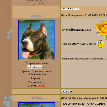
Статус:
Offline
redoranus
Дата: Понедельник, 11.02.2013, 20:59
АлексейНадежда
,ура!!!
пака не смогу Кидать фотки
amstaff-prestige.jimdo.com vk.com/club1781
Старый знакомый
Группа: Пользователи +
Сообщений:
457
Награды:
0
Репутация:
18
Статус:
Offline
redoranus
Дата: Среда, 31.07.2013, 17:33 | Соо
ПОЗДРАВЛЯЕМ КИРОЧКУ С ДНЁМ РО