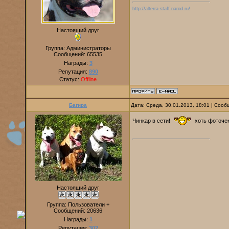
http://alterra-staff.narod.ru/
Настоящий друг
Группа: Администраторы
Сообщений:
65535
Награды:
3
Репутация:
890
Статус:
Offline
Багира
Дата: Среда, 30.01.2013, 18:01 | Соо
Чинкар в сети!
хоть фоточек
Настоящий друг
Группа: Пользователи +
Сообщений:
20636
Награды:
1
Репутация:
302