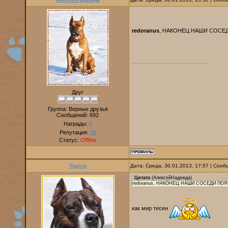
redoranus
, НАКОНЕЦ НАШИ СОСЕ
Друг
Группа: Верные друзья
Сообщений:
692
Награды:
0
Репутация:
22
Статус:
Offline
Tigrino
Дата: Среда, 30.01.2013, 17:57 | Соо
Цитата
(
АлексейНадежда
)
redoranus, НАКОНЕЦ НАШИ СОСЕДИ ПО
как мир тесен