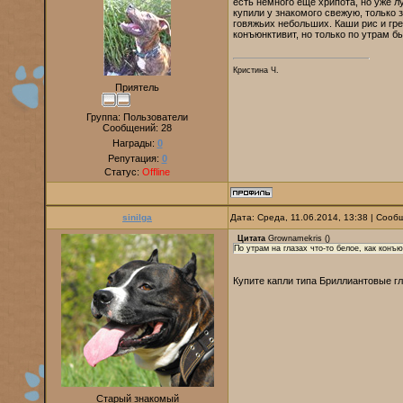
есть немного ещё хрипота, но уже л
купили у знакомого свежую, только 
говяжьих небольших. Каши рис и греч
конъюнктивит, но только по утрам бы
Кристина Ч.
Приятель
Группа: Пользователи
Сообщений:
28
Награды:
0
Репутация:
0
Статус:
Offline
sinilga
Дата: Среда, 11.06.2014, 13:38 | Соо
Цитата
Grownamekris
(
)
По утрам на глазах что-то белое, как конъю
Купите капли типа Бриллиантовые гл
Старый знакомый