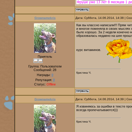
Grownamekris
Дата: Суббота, 14.06.2014, 14:38 | С
Как вы классно написали!!! Прям чи
и многое поменяла в своих мыслях 
было хорошо. За 2 недели конечно 
образовалась недавно на шее прошл
курс витаминов.
Приятель
Группа: Пользователи
Сообщений:
28
Кристина Ч.
Награды:
0
Репутация:
0
Статус:
Offline
Grownamekris
Дата: Суббота, 14.06.2014, 14:39 | С
Я извиняюсь за ошибки в тексте про
всегда пропечатываются)))
Кристина Ч.