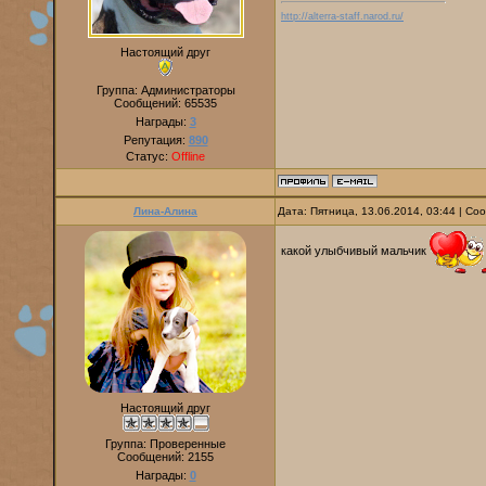
http://alterra-staff.narod.ru/
Настоящий друг
Группа: Администраторы
Сообщений:
65535
Награды:
3
Репутация:
890
Статус:
Offline
Лина-Алина
Дата: Пятница, 13.06.2014, 03:44 | С
какой улыбчивый мальчик
Настоящий друг
Группа: Проверенные
Сообщений:
2155
Награды:
0