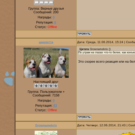
Группа: Верные друзья
Сообщений:
200
Награды:
0
Репутация:
0
Статус:
Offline
шарлотта
Дата: Среда, 11.06.2014, 15:24 | Соо
Цитата
Grownamekris
(
)
По утрам на глазах что-то белое, как конъю
Это скорее всего реакция или на бе
Настоящий друг
Группа: Пользователи +
Сообщений:
7158
Награды:
0
Репутация:
83
Статус:
Offline
Grownamekris
Дата: Четверг, 12.06.2014, 21:43 | С