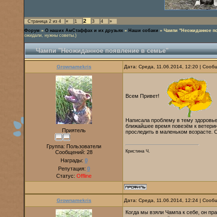
2
Страница
2
из
4
«
1
3
4
»
Форум
»
О наших АмСтаффах и их друзьях
»
Наши собаки
»
Чампи "Неожиданное п
ожидали, нужны советы.)
Чампи "Неожиданное появление в семье"
Grownamekris
Дата: Среда, 11.06.2014, 12:20 | Соо
Всем Привет!
Написала проблему в тему здоровье.
ближайшее время повезём к ветерина
Приятель
проследить в маленьком возрасте. С
Группа: Пользователи
Кристина Ч.
Сообщений:
28
Награды:
0
Репутация:
0
Статус:
Offline
Grownamekris
Дата: Среда, 11.06.2014, 12:24 | Соо
Когда мы взяли Чампа к себе, он пра