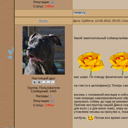
Репутация:
25
Статус:
Offline
Rocky
Дата: Суббота, 14.06.2014, 00:20 | С
Какой замечательный собакаулыбака
вас шире. По поводу физических наг
Настоящий друг
на глиста в целлофане))) Теперь с
Группа: Пользователи
Сообщений:
1443
восемь с половиной месяцев и сейча
Награды:
0
тоже впереди самопроизвольное обр
Репутация:
67
нагружать собаку до года не рекомен
Причем инструктор нашей Дикси сказа
Статус:
Offline
для всех ( и для меня тоже), кому 
утомляем песика на прогулке и, по
питбуль.
Потом все время смот