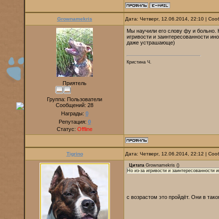
Grownamekris
Дата: Четверг, 12.06.2014, 22:10 | С
Мы научили его слову фу и больно. 
игривости и заинтересованности ино
даже устрашающе)
Кристина Ч.
Приятель
Группа: Пользователи
Сообщений:
28
Награды:
0
Репутация:
0
Статус:
Offline
Tigrino
Дата: Четверг, 12.06.2014, 22:12 | С
Цитата
Grownamekris
(
)
Но из-за игривости и заинтересованности и
с возрастом это пройдёт. Они в та