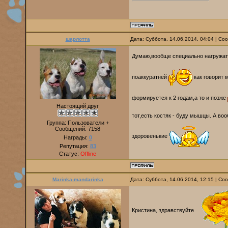
шарлотта
Дата: Суббота, 14.06.2014, 04:04 | С
Думаю,вообще специально нагружат
поаккуратней
как говорит 
формируется к 2 годам,а то и позже
Настоящий друг
тот,есть костяк - буду мышцы. А во
Группа: Пользователи +
Сообщений:
7158
здоровенькие
Награды:
0
Репутация:
83
Статус:
Offline
Marinka-mandarinka
Дата: Суббота, 14.06.2014, 12:15 | С
Кристина, здравствуйте