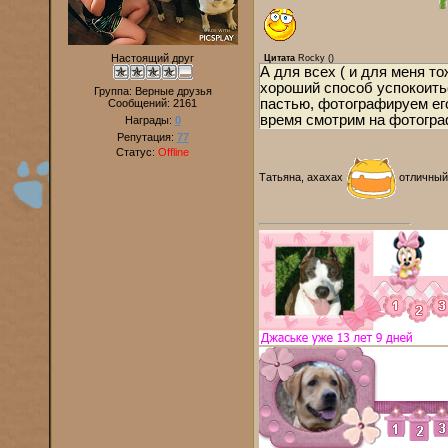
Настоящий друг
Цитата
Rocky
(
)
А для всех ( и для меня т
хороший способ успокоитьс
Группа: Верные друзья
пастью, фотографируем ег
Сообщений:
2161
время смотрим на фотогра
Награды:
0
Репутация:
77
Статус:
Offline
Татьяна, ахахах
отличный