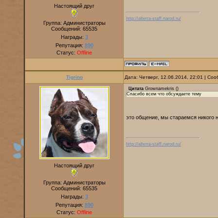
Настоящий друг
http://alterra-staff.narod.ru/
Группа: Администраторы
Сообщений:
65535
Награды:
3
Репутация:
890
Статус:
Offline
Tigrino
Дата: Четверг, 12.06.2014, 22:01 | С
Цитата
Grownamekris
(
)
Спасибо всем что обсуждаете тему
это общение, мы стараемся никого 
http://alterra-staff.narod.ru/
Настоящий друг
Группа: Администраторы
Сообщений:
65535
Награды:
3
Репутация:
890
Статус:
Offline