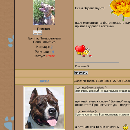
Всем Здравствуйте!
пару моментов на фото показать вам
прыгает царапая когтями)
Приятель
Группа: Пользователи
Сообщений:
28
Награды:
0
Репутация:
0
Статус:
Offline
Кристина Ч.
Tigrino
Дата: Четверг, 12.06.2014, 22:00 | С
Цитата
Grownamekris
(
)
амп очень игривый но ещё больно кусает за
приучайте его к слову " Больно" ког
относится! Про ногти это да... подст
Цитата
sinilga
(
)
Купите капли типа Бриллиантовые глазки и 
а вот нам как то они не очень