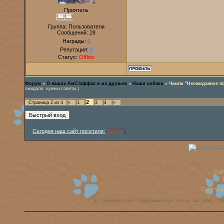
Приятель
Группа: Пользователи
Сообщений:
28
Награды:
0
Репутация:
0
Статус:
Offline
Форум
»
О наших АмСтаффах и их друзьях
»
Наши собаки
»
Чампи "Неожиданное п
ожидали, нужны советы.)
2
Страница
2
из
4
«
1
3
4
»
Сегодня наш сайт посетили:
Tigrino
,
Cop
Сайт уп
аст, американский стаффордширский терьер, амстафф, ста