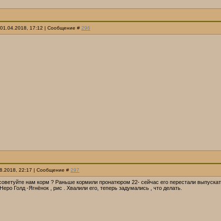
 01.04.2018, 17:12 | Сообщение #
296
08.2018, 22:17 | Сообщение #
297
оветуйте нам корм ? Раньше кормили пронатюром 22- сейчас его перестали выпускать ,
Неро Голд -Ягнёнок , рис . Хвалили его, теперь задумались , что делать.