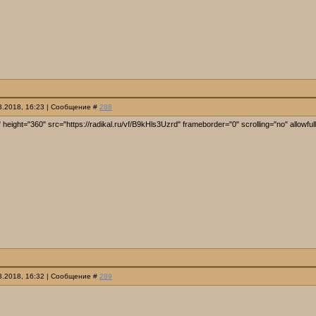
03.2018, 16:23 | Сообщение #
288
 height="360" src="https://radikal.ru/vf/B9kHls3Uzrd" frameborder="0" scrolling="no" allowfu
03.2018, 16:32 | Сообщение #
289