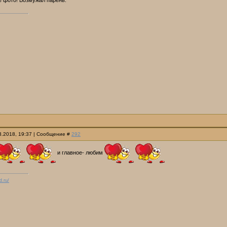
е фото! Возмужал парень.
03.2018, 19:37 | Сообщение #
292
и главное- любим
d.ru/