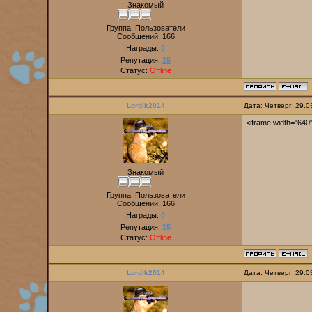
Знакомый
Группа: Пользователи
Сообщений:
166
Награды:
0
Репутация:
15
Статус:
Offline
Lordik2014
Дата: Четверг, 29.
<iframe width="640"
Знакомый
Группа: Пользователи
Сообщений:
166
Награды:
0
Репутация:
15
Статус:
Offline
Lordik2014
Дата: Четверг, 29.