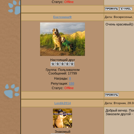
Статус:
Offline
ЕкатеринаФ
Дата: Воскресенье,
Очень красивый))
Настоящий друг
Группа: Пользователи
Сообщений:
17799
Награды:
0
Репутация:
150
Статус:
Offline
Lordik2014
Дата: Вторник, 28.
Добрый вечер. Пос
Заказали другой - 
Знакомый