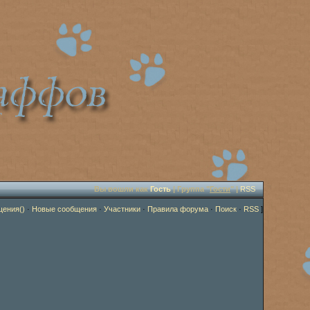
Вы вошли как
Гость
| Группа "
Гости
" |
RSS
щения()
·
Новые сообщения
·
Участники
·
Правила форума
·
Поиск
·
RSS
]