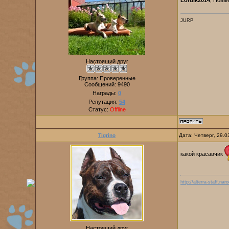
Lordik2014
, Новы
JURP
Настоящий друг
Группа: Проверенные
Сообщений:
9490
Награды:
0
Репутация:
54
Статус:
Offline
Tigrino
Дата: Четверг, 29.
какой красавчик
http://alterra-staff.naro
Настоящий друг