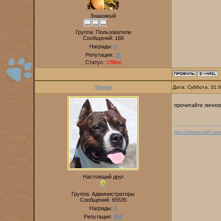
Знакомый
Группа: Пользователи
Сообщений:
166
Награды:
0
Репутация:
15
Статус:
Offline
Tigrino
Дата: Суббота, 31.
прочитайте лично
http://alterra-staff.naro
Настоящий друг
Группа: Администраторы
Сообщений:
65535
Награды:
3
Репутация:
890