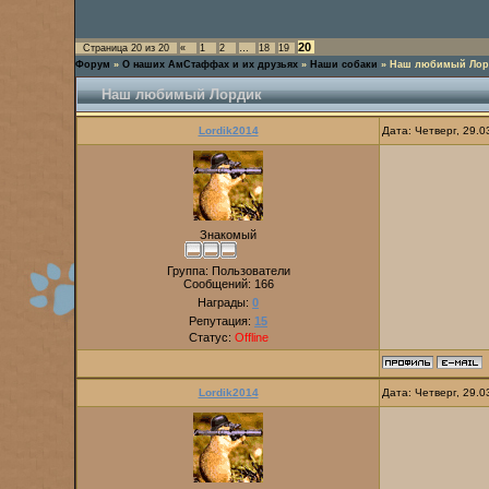
20
Страница
20
из
20
«
1
2
…
18
19
Форум
»
О наших АмСтаффах и их друзьях
»
Наши собаки
»
Наш любимый Лор
Наш любимый Лордик
Lordik2014
Дата: Четверг, 29.
Знакомый
Группа: Пользователи
Сообщений:
166
Награды:
0
Репутация:
15
Статус:
Offline
Lordik2014
Дата: Четверг, 29.