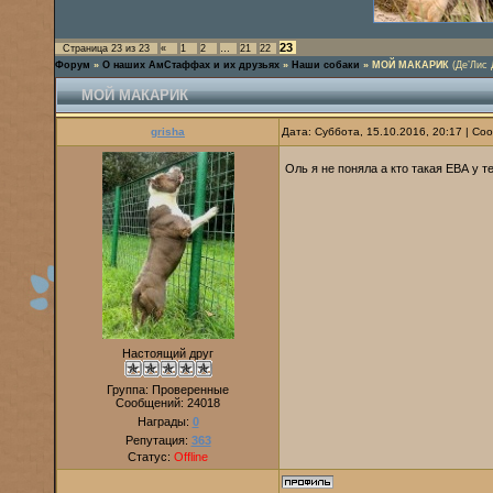
23
Страница
23
из
23
«
1
2
…
21
22
Форум
»
О наших АмСтаффах и их друзьях
»
Наши собаки
»
МОЙ МАКАРИК
(Де’Лис 
МОЙ МАКАРИК
grisha
Дата: Суббота, 15.10.2016, 20:17 | С
Оль я не поняла а кто такая ЕВА у 
Настоящий друг
Группа: Проверенные
Сообщений:
24018
Награды:
0
Репутация:
363
Статус:
Offline