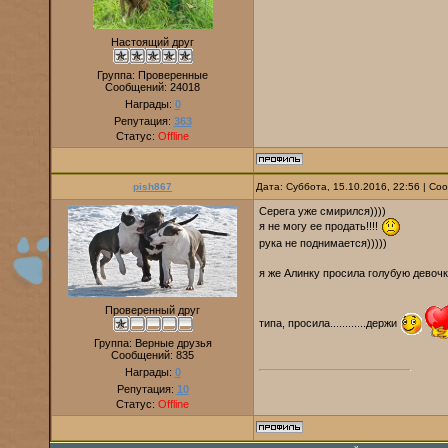
Настоящий друг
Группа: Проверенные
Сообщений:
24018
Награды:
0
Репутация:
363
Статус:
Offline
pish867
Дата: Суббота, 15.10.2016, 22:56 | С
Серега уже смирился))))
я не могу ее продать!!!!
рука не поднимается)))))
я же Алинку просила голубую девочк
Проверенный друг
типа, просила............держи
Группа: Верные друзья
Сообщений:
835
Награды:
0
Репутация:
10
Статус:
Offline