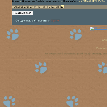
Форум
»
О наших АмСтаффах и их друзьях
»
Наши собаки
»
МОЙ МАКАРИК
(Де’Лис 
23
Страница
23
из
23
«
1
2
…
21
22
Сегодня наш сайт посетили:
Tigrino
,
Cop
Сайт уп
аст, американский стаффордширский терьер, амстафф, ста