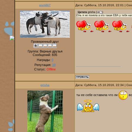
pish867
Дата: Суббота, 15.10.2016, 22:01 | С
Цитата
grisha
(
)
Оль я не поняла а кто такая ЕВА у тебя на
Проверенный друг
Группа: Верные друзья
Сообщений:
835
Награды:
0
Репутация:
10
Статус:
Offline
grisha
Дата: Суббота, 15.10.2016, 22:34 | С
ты ее себе оставила что ли
во