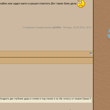
чайно или задел както и решил ответить.Вот такие блин дела
grisha
Сообщение отредактировал
-
Пятница, 26.04.2019, 19:37
 Кондрата две глубокие дыры в голове-и под глазом и на лбу полосы от клыков Гриши.У