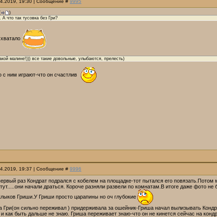
04.2019, 19:30 | Сообщение #
9995
(
)
 А что так тусовка без Гри?
е хватало
акой малине!))) все такие довольные, улыбаются, прелесть)
о с ним играют-что он счастлив
04.2019, 19:37 | Сообщение #
9996
первый раз Кондрат подрался с кобелем на площадке-тот пытался его повязать.Потом
 тут.....они начали драться. Короче разняли развели по комнатам.В итоге даже фото не
клыков Гриши.У Гриши просто царапины но оч глубокие
 Гри(он сильно переживал ) придерживала за ошейник-Гриша начал вылизывать Кондра
и как быть дальше не знаю. Гриша переживает знаю-что он не кинется сейчас на кондра