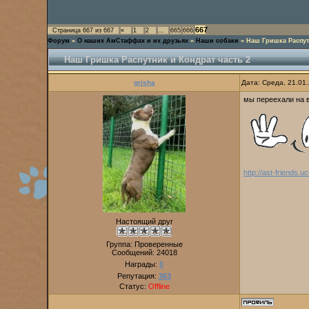
667
Страница
667
из
667
«
1
2
…
665
666
Форум
»
О наших АмСтаффах и их друзьях
»
Наши собаки
»
Наш Гришка Распут
Наш Гришка Распутник и Кондрат часть 2
grisha
Дата: Среда, 21.01
мы переехали на 
http://ast-friends.
Настоящий друг
Группа: Проверенные
Сообщений:
24018
Награды:
0
Репутация:
363
Статус:
Offline