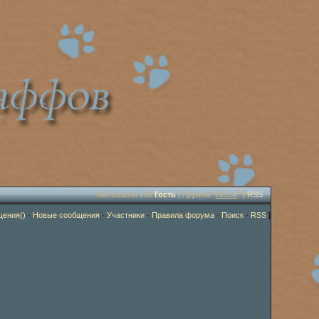
Вы вошли как
Гость
| Группа "
Гости
" |
RSS
щения()
·
Новые сообщения
·
Участники
·
Правила форума
·
Поиск
·
RSS
]