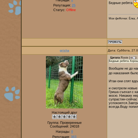
Награды:
0
Бедные ребята
Репутация:
25
Статус:
Offline
Мои феФочки: Ёлка, 
grisha
Дата: Суббота, 27.
Цитата
Roxie
(
)
Бедные ребята Хорошо
Вообщем не до на
до наказания было
Итак-они спят вдо
и смотрели новые 
Гриша съехал с ка
мосю. Никаких нер
супрастин-сейчас 
успокоются.Завтра
всегда.Воду попил
Настоящий друг
Группа: Проверенные
Сообщений:
24018
Награды:
0
Репутация:
363