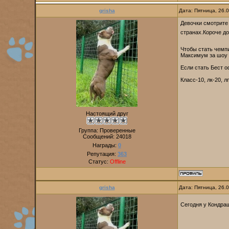
grisha
Дата: Пятница, 26.
Девочки смотрите 
странах.Короче до
Чтобы стать чемп
Максимум за шоу 
Если стать Бест 
Класс-10, лк-20, л
Настоящий друг
Группа: Проверенные
Сообщений:
24018
Награды:
0
Репутация:
363
Статус:
Offline
grisha
Дата: Пятница, 26.
Сегодня у Кондра