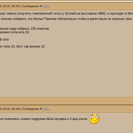
04.2019, 00:43 | Сообщение #
9991
как тяжело получить чемпионский титул у буллей на выставках АВКС-а проходят в Москв
 пенсии собирать эти баллы! Причем обязательно чтобы в ринге было не меньше трех
ионом надо набрать 150 поинтов
можно получить 50
оф шоу
пп типа 10, бест оф виннер 10
04.2019, 00:48 | Сообщение #
9992
ши появились новые подружки Айза овчарка и Сара хаски