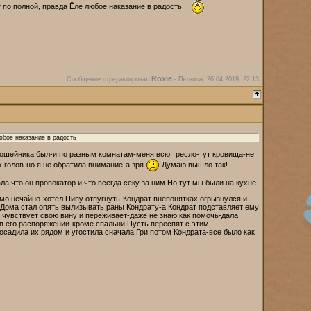
 по полной, правда Ёле любое наказание в радость
Roxie
Сообщение отредактировал
-
Пятница, 26.04.2019, 22:13
юбое наказание в радость
з ошейника был-и по разным комнатам-меня всю тресло-тут кровища-не
х голов-но я не обратила внимание-а зря
Думаю вышло так!
ала что он провокатор и что всегда секу за ним.Но тут мы были на кухне
имо нечайно-хотел Пипу отпугнуть-Кондрат внепонятках огрызнулся и
й.Дома стал опять вылизывать раны Кондрату-а Кондрат подставляет ему
а чувствует свою вину и переживает-даже не знаю как помочь-дала
 в его распоряжении-кроме спальни.Пусть переспят с этим
осадила их рядом и угостила сначала Гри потом Кондрата-все было как