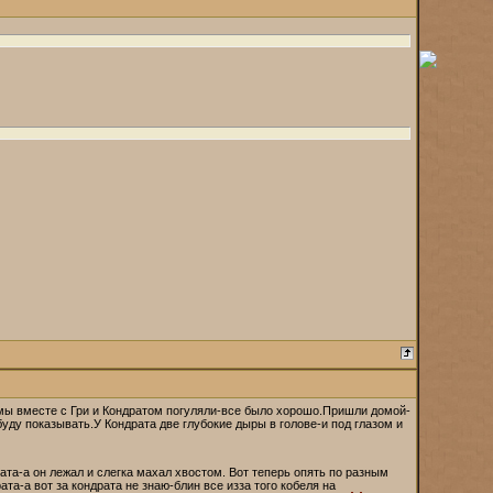
 мы вместе с Гри и Кондратом погуляли-все было хорошо.Пришли домой-
 буду показывать.У Кондрата две глубокие дыры в голове-и под глазом и
та-а он лежал и слегка махал хвостом. Вот теперь опять по разным
та-а вот за кондрата не знаю-блин все изза того кобеля на