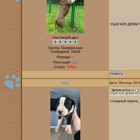
УШАТАЛИ ДЕВКИ
Настоящий друг
Группа: Проверенные
Сообщений:
24018
Награды:
0
Репутация:
363
Статус:
Offline
Асти
Дата: Пятница, 26.
Цитата
grisha
(
)
УШАТАЛИ ДЕВКИ КО
солидный парень, 