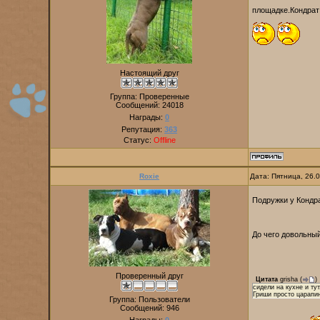
площадке.Кондрат 
Настоящий друг
Группа: Проверенные
Сообщений:
24018
Награды:
0
Репутация:
363
Статус:
Offline
Roxie
Дата: Пятница, 26.
Подружки у Конд
До чего довольны
Проверенный друг
Цитата
grisha
(
)
сидели на кухне и ту
Гриши просто царапин
Группа: Пользователи
Сообщений:
946