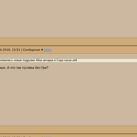
04.2019, 13:51 | Сообщение #
9994
появились новые подружки Айза овчарка и Сара хаски a44
шо. А что так тусовка без Гри?