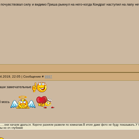
почувствовал силу и видимо Гриша рыкнул на него-когда Кондрат наступил на лапу не
04.2019, 22:05 | Сообщение #
9997
раши замечательные
й мось
т.....они начали драться. Короче разняли развели по комнатам.В итоге даже фото не буду показывать.У
ы но оч глубокие