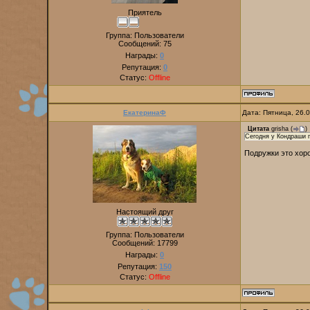
Приятель
Группа: Пользователи
Сообщений:
75
Награды:
0
Репутация:
0
Статус:
Offline
ЕкатеринаФ
Дата: Пятница, 26.
Цитата
grisha
(
)
Сегодня у Кондраши 
Подружки это хоро
Настоящий друг
Группа: Пользователи
Сообщений:
17799
Награды:
0
Репутация:
150
Статус:
Offline