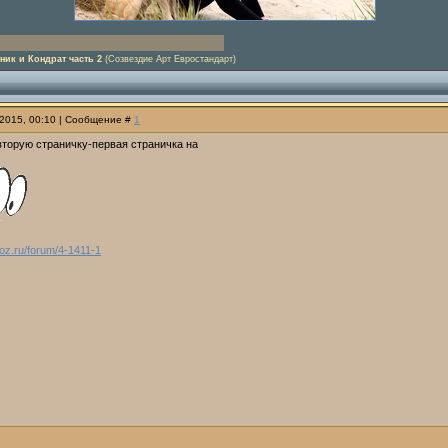
ник и Кондрат часть 2
(Созвездие Арт Евростандарт)
.2015, 00:10 | Сообщение #
1
вторую страничку-первая страничка на
ucoz.ru/forum/4-1411-1