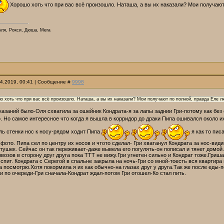
Хорошо хоть что при вас всё произошло. Наташа, а вы их наказали? Мои получают
Аля, Рокси, Дюша, Мега
04.2019, 00:41 | Сообщение #
9998
 хоть что при вас всё произошло. Наташа, а вы их наказали? Мои получают по полной, правда Ёле л
казаний было-Оля схватила за ошейник Кондрата-я за лапы заднии Гри-потому как бе
. Но самое интересное что когда я вышла в корридор до драки Пипа ошивался около и
ль стенки нос к носу-рядом ходит Пипа
я как то пис
фото. Пипа сел по центру их носов и чтото сделал- Гри хватанул Кондрата за нос-вид
тушек. Сейчас он так переживает-даже вывела его погулять-он пописал и тянет домо
возов в сторону друг друга пока ТТТ не вижу.Гри угнетен сильно и Кондрат тоже.Гриш
спит. Кондрата с Серегой в спальне закрыла на ночь-Гри со мной-тоесть вся квартира
 посмотрю.Хотя покормила я их как обычно-на глазах друг у друга.Так же после еды-п
и по очереди-Гри сначала-Кондрат ждал-потом Гри отошел-Ко стал пить.