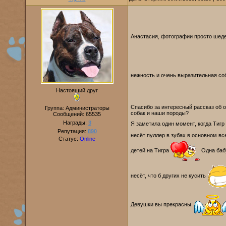
Анастасия, фотографии просто шед
нежность и очень выразительная со
Настоящий друг
Спасибо за интересный рассказ об о
Группа: Администраторы
собак и наши породы?
Сообщений:
65535
Награды:
3
Я заметила один момент, когда Тиг
Репутация:
890
несёт пуллер в зубах в основном в
Статус:
Online
детей на Тигра
Одна баб
несёт, что б других не кусить
Девушки вы прекрасны