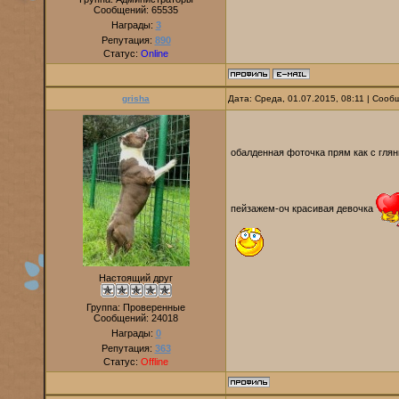
Сообщений:
65535
Награды:
3
Репутация:
890
Статус:
Online
grisha
Дата: Среда, 01.07.2015, 08:11 | Соо
обалденная фоточка прям как с гля
пейзажем-оч красивая девочка
Настоящий друг
Группа: Проверенные
Сообщений:
24018
Награды:
0
Репутация:
363
Статус:
Offline