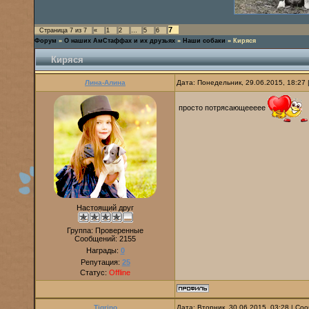
7
Страница
7
из
7
«
1
2
…
5
6
Форум
»
О наших АмСтаффах и их друзьях
»
Наши собаки
»
Киряся
Киряся
Лина-Алина
Дата: Понедельник, 29.06.2015, 18:27
просто потрясающеееее
Настоящий друг
Группа: Проверенные
Сообщений:
2155
Награды:
0
Репутация:
25
Статус:
Offline
Tigrino
Дата: Вторник, 30.06.2015, 03:28 | С