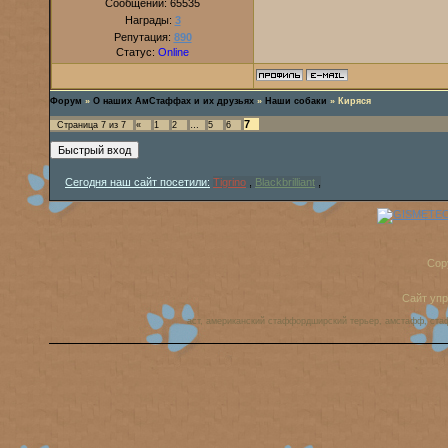
Сообщений:
65535
Награды:
3
Репутация:
890
Статус:
Online
Форум
»
О наших АмСтаффах и их друзьях
»
Наши собаки
»
Киряся
7
Страница
7
из
7
«
1
2
…
5
6
Сегодня наш сайт посетили:
Tigrino
,
Blackbrilliant
,
Cop
Сайт уп
аст, американский стаффордширский терьер, амстафф, ста