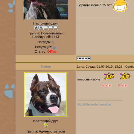
Верните меня в 25 лет
Настоящий друг
Группа: Пользователи
Сообщений:
1443
Награды:
0
Репутация:
67
Статус:
Offline
Tigrino
Дата: Среда, 01.07.2015, 15:23 | Соо
классный полёт
http://alterra-staff.narod.ru/
Настоящий друг
Группа: Администраторы