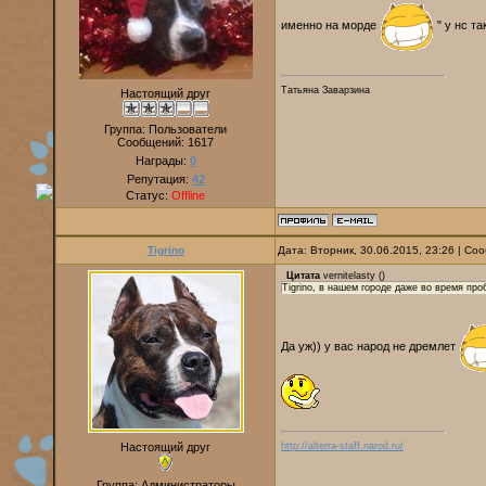
именно на морде
" у нс т
Татьяна Заварзина
Настоящий друг
Группа: Пользователи
Сообщений:
1617
Награды:
0
Репутация:
42
Статус:
Offline
Tigrino
Дата: Вторник, 30.06.2015, 23:26 | С
Цитата
vernitelasty
(
)
Tigrino, в нашем городе даже во время пр
Да уж)) у вас народ не дремлет
Настоящий друг
http://alterra-staff.narod.ru/
Группа: Администраторы