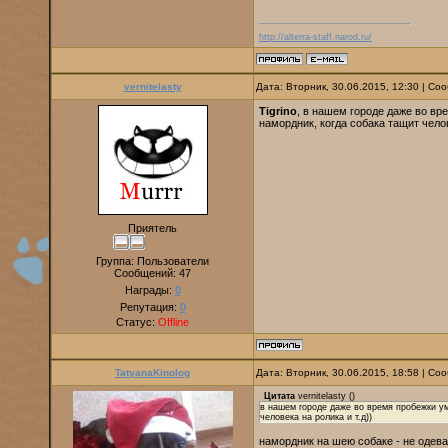
http://alterra-staff.narod.ru/
vernitelasty
Дата: Вторник, 30.06.2015, 12:30 | С
Tigrino
, в нашем городе даже во вр
намордник, когда собака тащит челов
Приятель
Группа: Пользователи
Сообщений:
47
Награды:
0
Репутация:
0
Статус:
Offline
TatyanaKinolog
Дата: Вторник, 30.06.2015, 18:58 | С
Цитата
vernitelasty
(
)
в нашем городе даже во время пробежки ум
человека на ролика и т.д))
намордник на шею собаке - не одевая