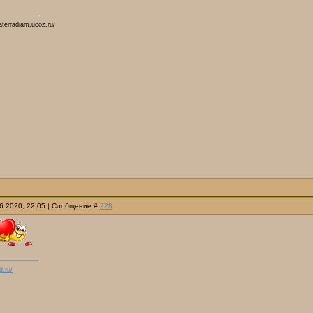
katerradiam.ucoz.ru/
06.2020, 22:05 | Сообщение #
228
d.ru/