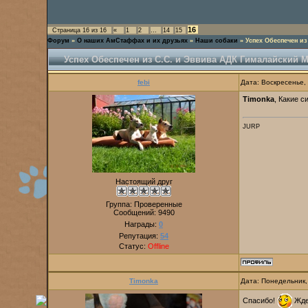
16
Страница
16
из
16
«
1
2
…
14
15
Форум
»
О наших АмСтаффах и их друзьях
»
Наши собаки
»
Успех Обеспечен и
Успех Обеспечен из С.С. и Эввива АДК Гималайский 
febi
Дата: Воскресенье,
Timonka
, Какие 
JURP
Настоящий друг
Группа: Проверенные
Сообщений:
9490
Награды:
0
Репутация:
54
Статус:
Offline
Timonka
Дата: Понедельник,
Спасибо!
Жде