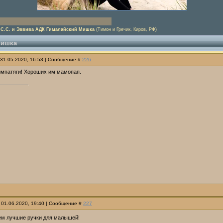
з С.С. и Эввива АДК Гималайский Мишка
(Тимон и Гречик, Киров, РФ)
Мишка
 31.05.2020, 16:53 | Сообщение #
226
симпатяги! Хороших им мамопап.
 01.06.2020, 19:40 | Сообщение #
227
м лучшие ручки для малышей!