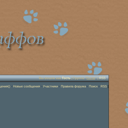
Вы вошли как
Гость
| Группа "
Гости
" |
RSS
щения()
·
Новые сообщения
·
Участники
·
Правила форума
·
Поиск
·
RSS
]