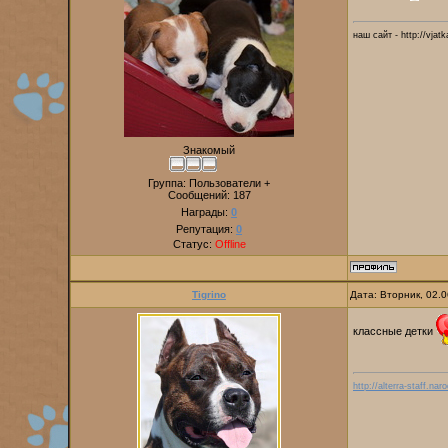
наш сайт - http://vjat
Знакомый
Группа: Пользователи +
Сообщений:
187
Награды:
0
Репутация:
0
Статус:
Offline
Tigrino
Дата: Вторник, 02.
классные детки
http://alterra-staff.naro