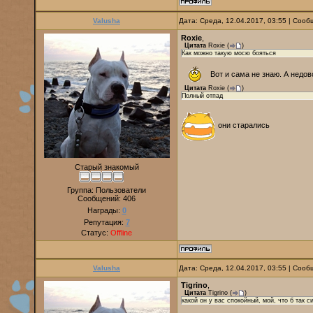
Valusha
Дата: Среда, 12.04.2017, 03:55 | Соо
Roxie
,
Цитата
Roxie
(
)
Как можно такую мосю бояться
Вот и сама не знаю. А недов
Цитата
Roxie
(
)
Полный отпад
они старались
Старый знакомый
Группа: Пользователи
Сообщений:
406
Награды:
0
Репутация:
7
Статус:
Offline
Valusha
Дата: Среда, 12.04.2017, 03:55 | Соо
Tigrino
,
Цитата
Tigrino
(
)
какой он у вас спокойный, мой, что б так 