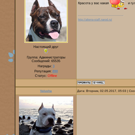
Красота у вас какая
и гу
http://alterra-staff.narod.ru/
Настоящий друг
Группа: Администраторы
Сообщений:
65535
Награды:
3
Репутация:
890
Статус:
Offline
Valusha
Дата: Вторник, 02.05.2017, 05:03 | С