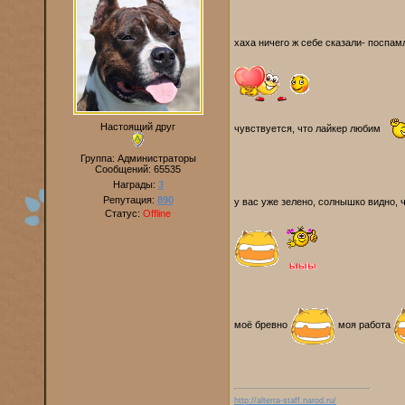
хаха ничего ж себе сказали- поспа
Настоящий друг
чувствуется, что лайкер любим
Группа: Администраторы
Сообщений:
65535
Награды:
3
Репутация:
890
у вас уже зелено, солнышко видно, 
Статус:
Offline
моё бревно
моя работа
http://alterra-staff.narod.ru/