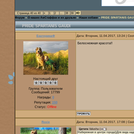
40
Страница
40
из
40
«
1
2
…
38
39
Форум
»
О наших АмСтаффах и их друзьях
»
Наши собаки
»
PRIDE SPARTANIS GAU
PRIDE SPARTANIS GAUDI
ЕкатеринаФ
Дата: Вторник, 11.04.2017, 13:24 | С
Белоснежная красота!!
Настоящий друг
Группа: Пользователи
Сообщений:
17799
Награды:
0
Репутация:
150
Статус:
Offline
Roxie
Дата: Вторник, 11.04.2017, 17:08 | С
Цитата
Valusha
(
)
Набережная в центре города))Для вида над