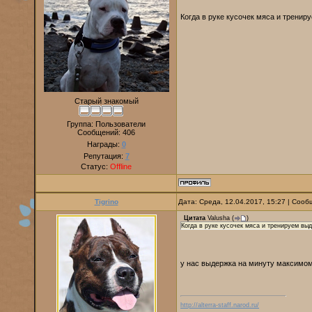
Когда в руке кусочек мяса и трени
Старый знакомый
Группа: Пользователи
Сообщений:
406
Награды:
0
Репутация:
7
Статус:
Offline
Tigrino
Дата: Среда, 12.04.2017, 15:27 | Соо
Цитата
Valusha
(
)
Когда в руке кусочек мяса и тренируем вы
у нас выдержка на минуту максимом
http://alterra-staff.narod.ru/