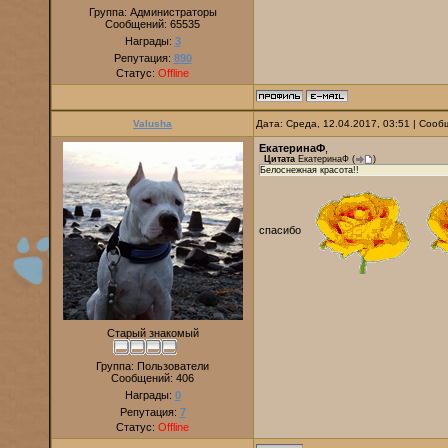
Группа: Администраторы
Сообщений:
65535
Награды:
3
Репутация:
890
Статус:
Offline
Valusha
Дата: Среда, 12.04.2017, 03:51 | Соо
ЕкатеринаФ
,
Цитата
ЕкатеринаФ
(
)
Белоснежная красота!!
спасибо
Старый знакомый
Группа: Пользователи
Сообщений:
406
Награды:
0
Репутация:
7
Статус:
Offline