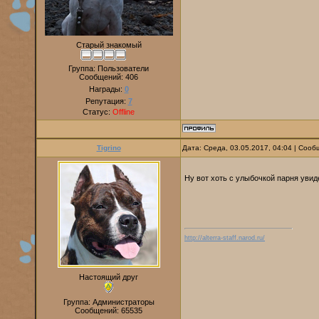
Старый знакомый
Группа: Пользователи
Сообщений:
406
Награды:
0
Репутация:
7
Статус:
Offline
Tigrino
Дата: Среда, 03.05.2017, 04:04 | Соо
Ну вот хоть с улыбочкой парня уви
http://alterra-staff.narod.ru/
Настоящий друг
Группа: Администраторы
Сообщений:
65535