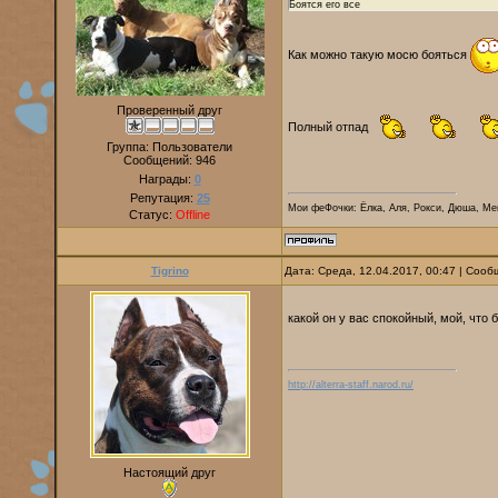
Боятся его все
Как можно такую мосю бояться
Проверенный друг
Полный отпад
Группа: Пользователи
Сообщений:
946
Награды:
0
Репутация:
25
Мои феФочки: Ёлка, Аля, Рокси, Дюша, Ме
Статус:
Offline
Tigrino
Дата: Среда, 12.04.2017, 00:47 | Соо
какой он у вас спокойный, мой, что
http://alterra-staff.narod.ru/
Настоящий друг