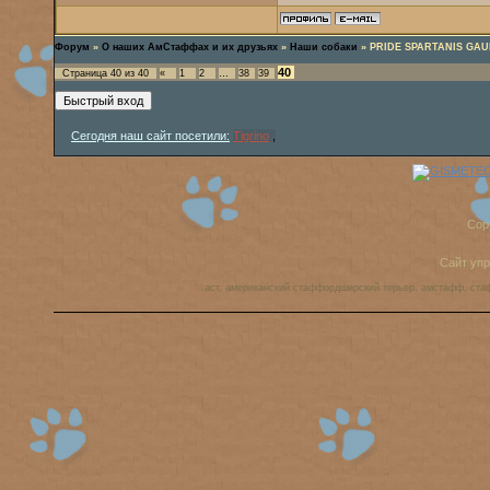
Форум
»
О наших АмСтаффах и их друзьях
»
Наши собаки
»
PRIDE SPARTANIS GAU
40
Страница
40
из
40
«
1
2
…
38
39
Сегодня наш сайт посетили:
Tigrino
,
Cop
Сайт уп
аст, американский стаффордширский терьер, амстафф, ста