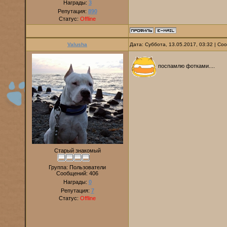
Награды:
3
Репутация:
890
Статус:
Offline
Valusha
Дата: Суббота, 13.05.2017, 03:32 | С
поспамлю фотками....
Старый знакомый
Группа: Пользователи
Сообщений:
406
Награды:
0
Репутация:
7
Статус:
Offline