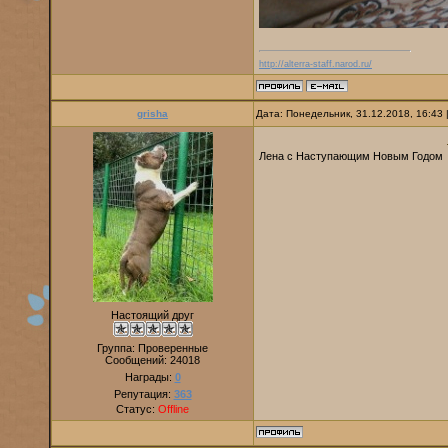
http://alterra-staff.narod.ru/
grisha
Дата: Понедельник, 31.12.2018, 16:43
Лена с Наступающим Новым Годом
Настоящий друг
Группа: Проверенные
Сообщений:
24018
Награды:
0
Репутация:
363
Статус:
Offline