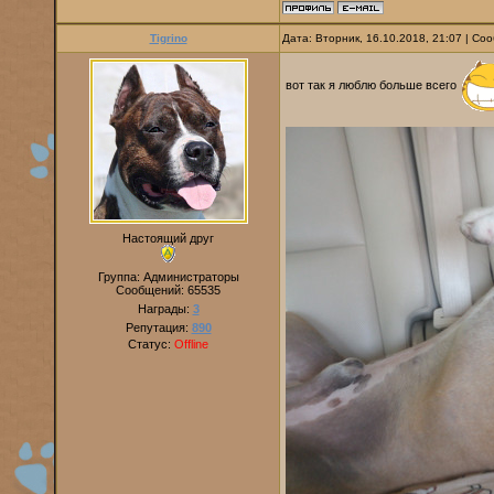
Tigrino
Дата: Вторник, 16.10.2018, 21:07 | С
вот так я люблю больше всего
Настоящий друг
Группа: Администраторы
Сообщений:
65535
Награды:
3
Репутация:
890
Статус:
Offline