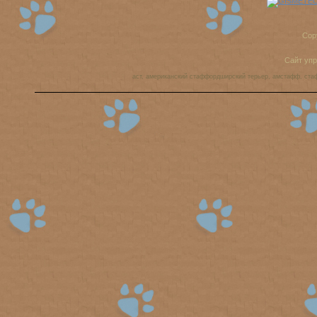
Cop
Сайт уп
аст, американский стаффордширский терьер, амстафф, ста