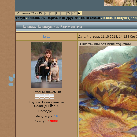
45
Страница
45
из
45
«
1
2
…
43
44
Форум
»
О наших АмСтаффах и их друзьях
»
Наши собаки
»
Клима, Климушка, Кли
Клима, Климушка, Климентий
LeLu
Дата: Четверг, 11.10.2018, 14:12 | Со
А вот так они без меня отдыхали...
Старый знакомый
Группа: Пользователи
Сообщений:
450
Награды:
0
Репутация:
16
Статус:
Offline