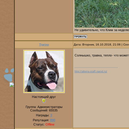
Не удивительно, что Клим за неделю 
Tigrino
Дата: Вторник, 16.10.2018, 21:06 | С
Солнышко, травка, тепло- что може
http://alterra-staff.narod.ru/
Настоящий друг
Группа: Администраторы
Сообщений:
65535
Награды:
3
Репутация:
890
Статус:
Offline