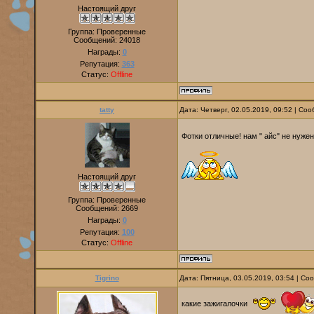
Настоящий друг
Группа: Проверенные
Сообщений:
24018
Награды:
0
Репутация:
363
Статус:
Offline
tatty
Дата: Четверг, 02.05.2019, 09:52 | С
Фотки отличные! нам " айс" не нуже
Настоящий друг
Группа: Проверенные
Сообщений:
2669
Награды:
0
Репутация:
100
Статус:
Offline
Tigrino
Дата: Пятница, 03.05.2019, 03:54 | С
какие зажигалочки