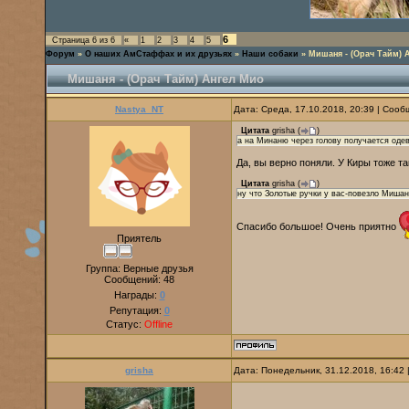
6
Страница
6
из
6
«
1
2
3
4
5
Форум
»
О наших АмСтаффах и их друзьях
»
Наши собаки
»
Мишаня - (Орач Тайм) 
Мишаня - (Орач Тайм) Ангел Мио
Nastya_NT
Дата: Среда, 17.10.2018, 20:39 | Соо
Цитата
grisha
(
)
а на Минаню через голову получается одев
Да, вы верно поняли. У Киры тоже та
Цитата
grisha
(
)
ну что Золотые ручки у вас-повезло Мишан
Спасибо большое! Очень приятно
Приятель
Группа: Верные друзья
Сообщений:
48
Награды:
0
Репутация:
0
Статус:
Offline
grisha
Дата: Понедельник, 31.12.2018, 16:42