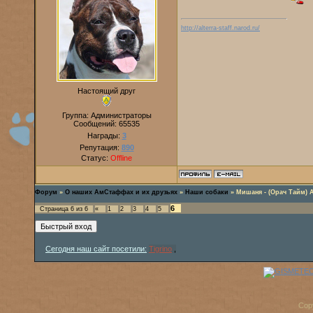
http://alterra-staff.narod.ru/
Настоящий друг
Группа: Администраторы
Сообщений:
65535
Награды:
3
Репутация:
890
Статус:
Offline
Форум
»
О наших АмСтаффах и их друзьях
»
Наши собаки
»
Мишаня - (Орач Тайм) 
6
Страница
6
из
6
«
1
2
3
4
5
Сегодня наш сайт посетили:
Tigrino
,
Cop