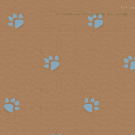
Сайт уп
аст, американский стаффордширский терьер, амстафф, ста