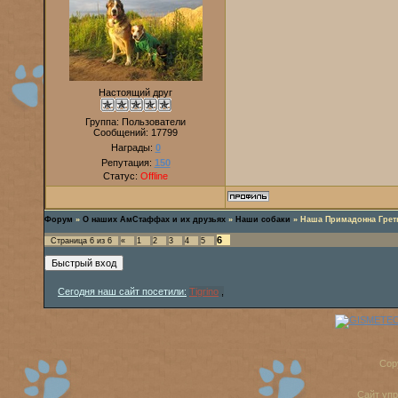
Настоящий друг
Группа: Пользователи
Сообщений:
17799
Награды:
0
Репутация:
150
Статус:
Offline
Форум
»
О наших АмСтаффах и их друзьях
»
Наши собаки
»
Наша Примадонна Грет
6
Страница
6
из
6
«
1
2
3
4
5
Сегодня наш сайт посетили:
Tigrino
,
Cop
Сайт уп