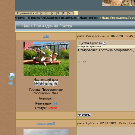
6
Страница
6
из
6
«
1
2
3
4
5
Форум
»
О наших АмСтаффах и их друзьях
»
Наши собаки
»
Наша Примадонна Грет
Наша Примадонна Гретка
febi
Дата: Воскресенье, 28.06.2020, 09:45
Цитата
Tigrino
(
)
когда ты красотка
Статуэточка! Греточка оформилась, 
JURP
Настоящий друг
Группа: Проверенные
Сообщений:
9490
Награды:
0
Репутация:
54
Статус:
Offline
ЕкатеринаФ
Дата: Суббота, 02.01.2021, 15:49 | С