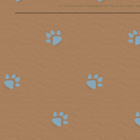
аст, американский стаффордширский терьер, амстафф, ста