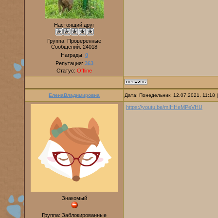
Настоящий друг
Группа: Проверенные
Сообщений:
24018
Награды:
0
Репутация:
363
Статус:
Offline
ЕленаВладимировна
Дата: Понедельник, 12.07.2021, 11:18
https://youtu.be/mIHHeMPeVHU
Знакомый
Группа: Заблокированные