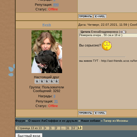
Репутация:
890
Статус:
Offline
Kysik
Дата: Четверг, 22.07.2021, 11:59 | Со
Цитата
ЕленаВладимировна
(
)
Померила вчера , 50 см.и 18 кг )
Вы серьезно?
мы живем ТУТ - http://ast-friends.ucoz.ru/f
Настоящий друг
Группа: Пользователи
Сообщений:
3292
Награды:
0
Репутация:
31
Статус:
Offline
Форум
»
О наших АмСтаффах и их друзьях
»
Наши собаки
»
Тагир из Москвы
13
Страница
13
из
13
«
1
2
…
11
12