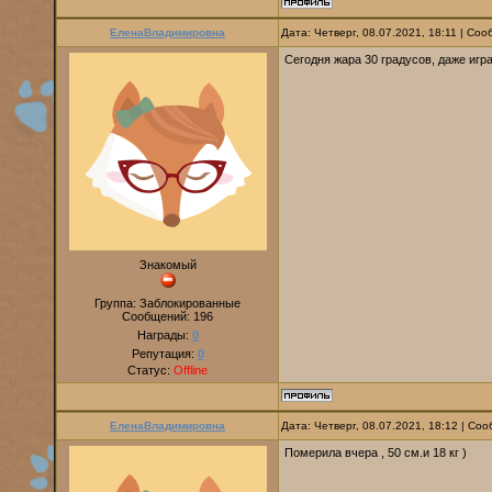
ЕленаВладимировна
Дата: Четверг, 08.07.2021, 18:11 | Со
Сегодня жара 30 градусов, даже игра
Знакомый
Группа: Заблокированные
Сообщений:
196
Награды:
0
Репутация:
0
Статус:
Offline
ЕленаВладимировна
Дата: Четверг, 08.07.2021, 18:12 | С
Померила вчера , 50 см.и 18 кг )