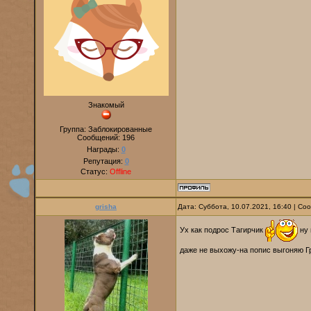
Знакомый
Группа: Заблокированные
Сообщений:
196
Награды:
0
Репутация:
0
Статус:
Offline
grisha
Дата: Суббота, 10.07.2021, 16:40 | С
Ух как подрос Тагирчик
ну 
даже не выхожу-на попис выгоняю Гр