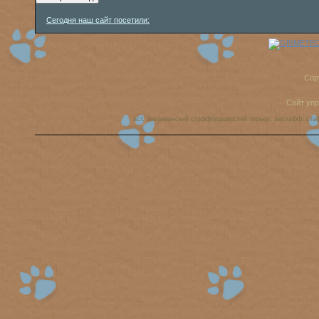
Сегодня наш сайт посетили:
Cop
Сайт уп
аст, американский стаффордширский терьер, амстафф, ста