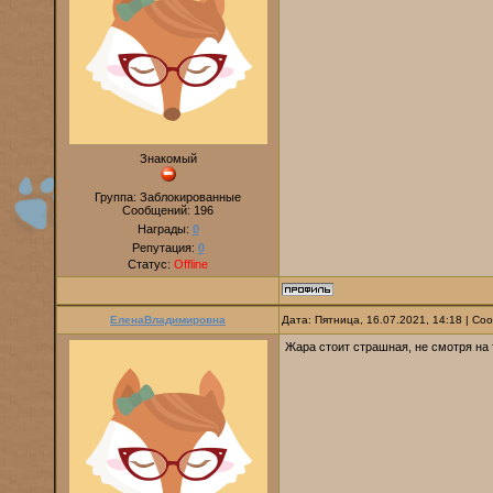
Знакомый
Группа: Заблокированные
Сообщений:
196
Награды:
0
Репутация:
0
Статус:
Offline
ЕленаВладимировна
Дата: Пятница, 16.07.2021, 14:18 | С
Жара стоит страшная, не смотря на 