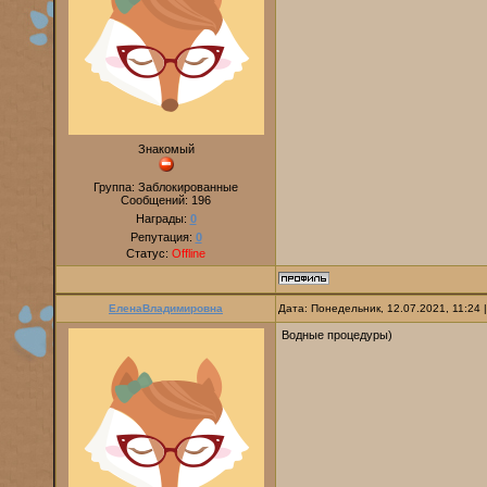
Знакомый
Группа: Заблокированные
Сообщений:
196
Награды:
0
Репутация:
0
Статус:
Offline
ЕленаВладимировна
Дата: Понедельник, 12.07.2021, 11:24
Водные процедуры)