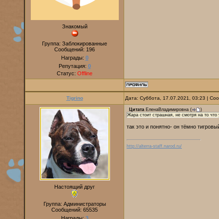
Знакомый
Группа: Заблокированные
Сообщений:
196
Награды:
0
Репутация:
0
Статус:
Offline
Tigrino
Дата: Суббота, 17.07.2021, 03:23 | С
Цитата
ЕленаВладимировна
(
)
Жара стоит страшная, не смотря на то что 
так это и понятно- он тёмно тигровы
http://alterra-staff.narod.ru/
Настоящий друг
Группа: Администраторы
Сообщений:
65535
Награды:
3