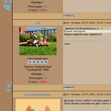
Награды:
0
Репутация:
363
Статус:
Offline
febi
Дата: Четверг, 15.07.2021, 12:02 | С
Цитата
ЕленаВладимировна
(
)
Водные процедуры)
Видно водичка ему нравится!
JURP
Настоящий друг
Группа: Проверенные
Сообщений:
9490
Награды:
0
Репутация:
54
Статус:
Offline
ЕленаВладимировна
Дата: Четверг, 15.07.2021, 12:19 | С
Да,воду очень любит) сегодня даже п
было можно лапками на дне стоять и 