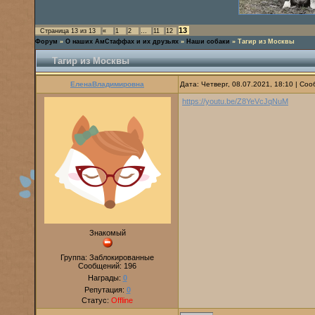
13
Страница
13
из
13
«
1
2
…
11
12
Форум
»
О наших АмСтаффах и их друзьях
»
Наши собаки
»
Тагир из Москвы
Тагир из Москвы
ЕленаВладимировна
Дата: Четверг, 08.07.2021, 18:10 | С
https://youtu.be/Z8YeVcJqNuM
Знакомый
Группа: Заблокированные
Сообщений:
196
Награды:
0
Репутация:
0
Статус:
Offline