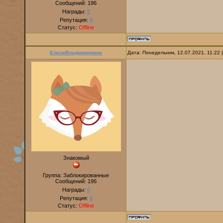
Сообщений:
196
Награды:
0
Репутация:
0
Статус:
Offline
ЕленаВладимировна
Дата: Понедельник, 12.07.2021, 11:22
Знакомый
Группа: Заблокированные
Сообщений:
196
Награды:
0
Репутация:
0
Статус:
Offline