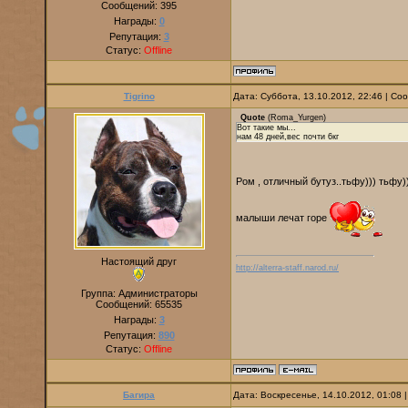
Сообщений:
395
Награды:
0
Репутация:
3
Статус:
Offline
Tigrino
Дата: Суббота, 13.10.2012, 22:46 | С
Quote
(
Roma_Yurgen
)
Вот такие мы...
нам 48 дней,вес почти 6кг
Ром , отличный бутуз..тьфу))) тьфу)
малыши лечат горе
Настоящий друг
http://alterra-staff.narod.ru/
Группа: Администраторы
Сообщений:
65535
Награды:
3
Репутация:
890
Статус:
Offline
Багира
Дата: Воскресенье, 14.10.2012, 01:08