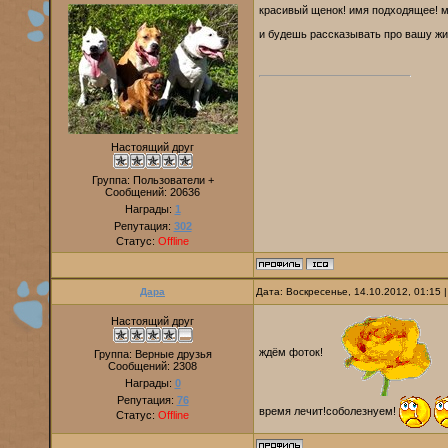
красивый щенок! имя подходящее! м
и будешь рассказывать про вашу ж
Настоящий друг
Группа: Пользователи +
Сообщений:
20636
Награды:
1
Репутация:
302
Статус:
Offline
Дара
Дата: Воскресенье, 14.10.2012, 01:15
Настоящий друг
ждём фоток!
Группа: Верные друзья
Сообщений:
2308
Награды:
0
Репутация:
76
время лечит!соболезнуем!
Статус:
Offline