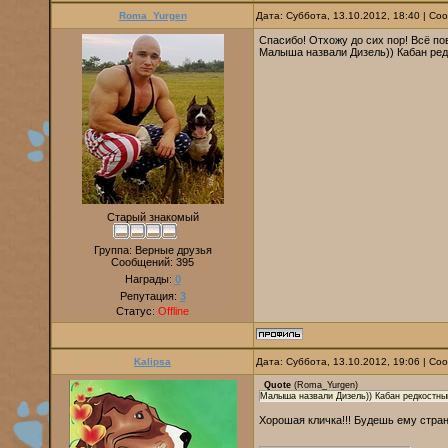
Roma_Yurgen
Дата: Суббота, 13.10.2012, 18:40 | С
Спасибо! Отхожу до сих пор! Всё пов
Малыша назвали Дизель)) Кабан ре
Старый знакомый
Группа: Верные друзья
Сообщений:
395
Награды:
0
Репутация:
3
Статус:
Offline
Kalipsa
Дата: Суббота, 13.10.2012, 19:06 | С
Quote
(
Roma_Yurgen
)
Малыша назвали Дизель)) Кабан редкостны
Хорошая кличка!!! Будешь ему стра