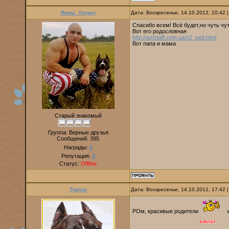
Roma_Yurgen
Дата: Воскресенье, 14.10.2012, 10:42
Спасибо всем! Всё будет,но чуть чут
Вот его родословная
http://amstaff.com.ua/n2_ped.html
Вот папа и мама
Старый знакомый
Группа: Верные друзья
Сообщений:
395
Награды:
0
Репутация:
3
Статус:
Offline
Tigrino
Дата: Воскресенье, 14.10.2012, 17:42
РОм, красивые родители
х