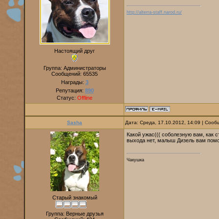
http://alterra-staff.narod.ru/
Настоящий друг
Группа: Администраторы
Сообщений:
65535
Награды:
3
Репутация:
890
Статус:
Offline
Sasha
Дата: Среда, 17.10.2012, 14:09 | Соо
Какой ужас((( соболезную вам, как с
выхода нет, малыш Дизель вам помож
Чакушка
Старый знакомый
Группа: Верные друзья