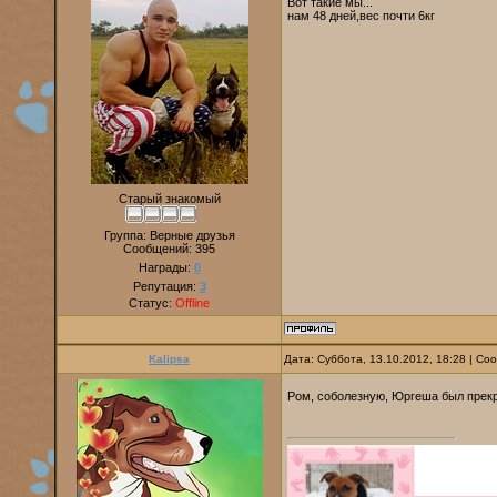
Вот такие мы...
нам 48 дней,вес почти 6кг
Старый знакомый
Группа: Верные друзья
Сообщений:
395
Награды:
0
Репутация:
3
Статус:
Offline
Kalipsa
Дата: Суббота, 13.10.2012, 18:28 | С
Ром, соболезную, Юргеша был прекра