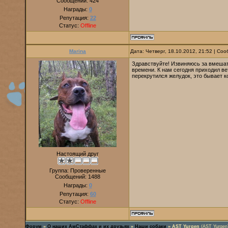
Сообщений:
424
Награды:
0
Репутация:
22
Статус:
Offline
Marina
Дата: Четверг, 18.10.2012, 21:52 | С
Здравствуйте! Извиняюсь за вмешат
времени. К нам сегодня приходил ве
перекрутился желудок, это бывает к
Настоящий друг
Группа: Проверенные
Сообщений:
1488
Награды:
0
Репутация:
60
Статус:
Offline
Форум
»
О наших АмСтаффах и их друзьях
»
Наши собаки
»
AST Yurgen
(AST Yurgen