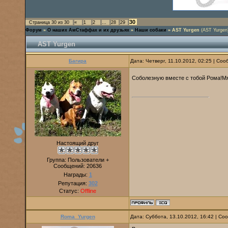
30
Страница
30
из
30
«
1
2
…
28
29
Форум
»
О наших АмСтаффах и их друзьях
»
Наши собаки
»
AST Yurgen
(AST Yurgen
AST Yurgen
Багира
Дата: Четверг, 11.10.2012, 02:25 | Со
Соболезную вместе с тобой Рома!М
Настоящий друг
Группа: Пользователи +
Сообщений:
20636
Награды:
1
Репутация:
302
Статус:
Offline
Roma_Yurgen
Дата: Суббота, 13.10.2012, 16:42 | С