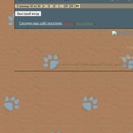
30
Страница
30
из
30
«
1
2
…
28
29
Сегодня наш сайт посетили:
Tigrino
,
Blackbrilliant
,
Cop
Сайт уп
аст, американский стаффордширский терьер, амстафф, ста