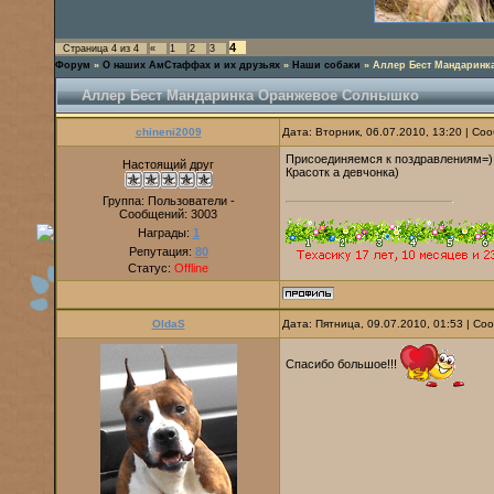
4
Страница
4
из
4
«
1
2
3
Форум
»
О наших АмСтаффах и их друзьях
»
Наши собаки
»
Аллер Бест Мандаринк
Аллер Бест Мандаринка Оранжевое Солнышко
chineni2009
Дата: Вторник, 06.07.2010, 13:20 | С
Присоединяемся к поздравлениям=)
Настоящий друг
Красотк а девчонка)
Группа: Пользователи -
Сообщений:
3003
Награды:
1
Репутация:
80
Статус:
Offline
OldaS
Дата: Пятница, 09.07.2010, 01:53 | С
Спасибо большое!!!