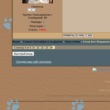
Приятель
Группа: Пользователи +
Сообщений:
80
Награды:
0
Репутация:
0
Статус:
Offline
Форум
»
О наших АмСтаффах и их друзьях
»
Наши собаки
»
Аллер Бест Мандаринк
4
Страница
4
из
4
«
1
2
3
Сегодня наш сайт посетили:
Cop
Сайт уп
аст, американский стаффордширский терьер, амстафф, ста