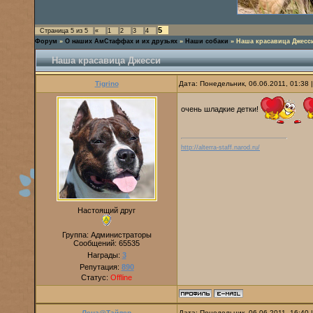
5
Страница
5
из
5
«
1
2
3
4
Форум
»
О наших АмСтаффах и их друзьях
»
Наши собаки
»
Наша красавица Джесс
Наша красавица Джесси
Tigrino
Дата: Понедельник, 06.06.2011, 01:38
очень шладкие детки!
http://alterra-staff.narod.ru/
Настоящий друг
Группа: Администраторы
Сообщений:
65535
Награды:
3
Репутация:
890
Статус:
Offline
Лена@Тайлер
Дата: Понедельник, 06.06.2011, 16:40