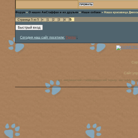
Форум
»
О наших АмСтаффах и их друзьях
»
Наши собаки
»
Наша красавица Джесс
5
Страница
5
из
5
«
1
2
3
4
Сегодня наш сайт посетили:
Tigrino
,
Cop
Сайт уп
аст, американский стаффордширский терьер, амстафф, ста