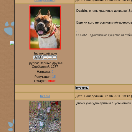
Deablo
, очень красивые детишки! З
Еще ни кого не усыновили/удочери
СОБАКА - единственное существо на этой п
Настоящий друг
Группа: Верные друзья
Сообщений:
1277
Награды:
0
Репутация:
15
Статус:
Offline
Deablo
Дата: Понедельник, 06.06.2011, 19:46
двоих уже удочерили а 1 усыновили 