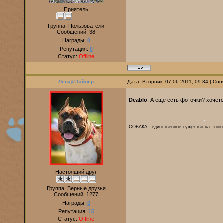
Приятель
Группа: Пользователи
Сообщений:
38
Награды:
0
Репутация:
0
Статус:
Offline
Лена@Тайлер
Дата: Вторник, 07.06.2011, 09:34 | С
Deablo
, А еще есть фоточки? хоче
СОБАКА - единственное существо на этой п
Настоящий друг
Группа: Верные друзья
Сообщений:
1277
Награды:
0
Репутация:
15
Статус:
Offline