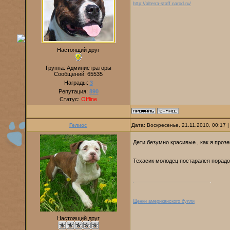
http://alterra-staff.narod.ru/
Настоящий друг
Группа: Администраторы
Сообщений:
65535
Награды:
3
Репутация:
890
Статус:
Offline
Гелиос
Дата: Воскресенье, 21.11.2010, 00:17
Дети безумно красивые , как я проз
Техасик молодец постарался порадо
Щенки американского булли
Настоящий друг