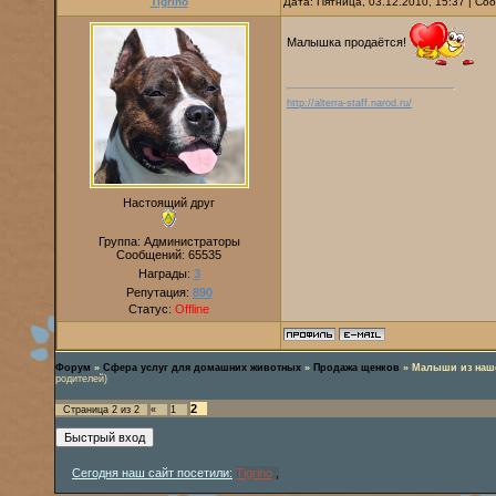
Tigrino
Дата: Пятница, 03.12.2010, 15:37 | С
Малышка продаётся!
http://alterra-staff.narod.ru/
Настоящий друг
Группа: Администраторы
Сообщений:
65535
Награды:
3
Репутация:
890
Статус:
Offline
Форум
»
Сфера услуг для домашних животных
»
Продажа щенков
»
Малыши из наше
родителей)
2
Страница
2
из
2
«
1
Сегодня наш сайт посетили:
Tigrino
,