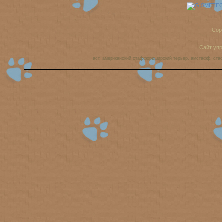
Cop
Сайт уп
аст, американский стаффордширский терьер, амстафф, ста