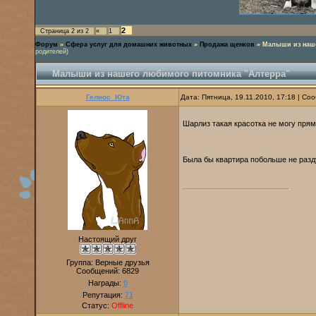
2
Страница
2
из
2
«
1
Форум
»
Сфера услуг для домашних животных
»
Продажа щенков
»
Малыши из наше
родителей)
Малыши из нашего любимого питомника "Алтерра"
Гелиос_Юта
Дата: Пятница, 19.11.2010, 17:18 | С
Шарлиз такая красотка не могу пря
Была бы квартира побольше не раз
Настоящий друг
Группа: Верные друзья
Сообщений:
6829
Награды:
0
Репутация:
71
Статус:
Offline