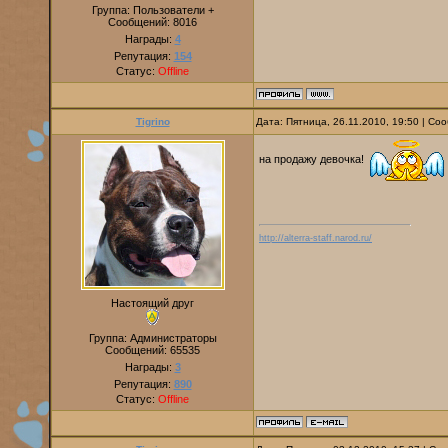
Группа: Пользователи +
Сообщений:
8016
Награды:
4
Репутация:
154
Статус:
Offline
Tigrino
Дата: Пятница, 26.11.2010, 19:50 | С
на продажу девочка!
http://alterra-staff.narod.ru/
Настоящий друг
Группа: Администраторы
Сообщений:
65535
Награды:
3
Репутация:
890
Статус:
Offline