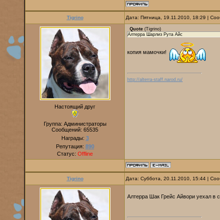
Tigrino
Дата: Пятница, 19.11.2010, 18:29 | С
Quote
(
Tigrino
)
Алтерра Шарлиз Рута Айс
копия мамочки!
http://alterra-staff.narod.ru/
Настоящий друг
Группа: Администраторы
Сообщений:
65535
Награды:
3
Репутация:
890
Статус:
Offline
Tigrino
Дата: Суббота, 20.11.2010, 15:44 | С
Алтерра Шак Грейс Айвори уехал в 