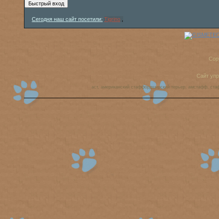
Сегодня наш сайт посетили:
Tigrino
,
Cop
Сайт уп
аст, американский стаффордширский терьер, амстафф, ста