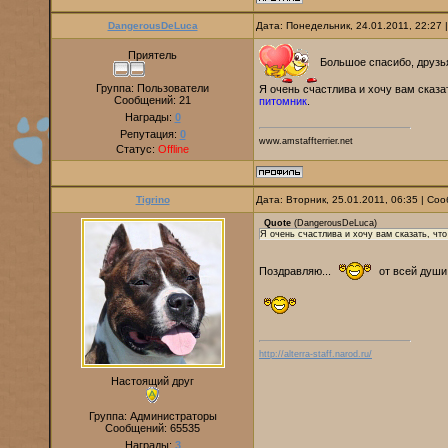
DangerousDeLuca
Дата: Понедельник, 24.01.2011, 22:27
Приятель
Большое спасибо, друзья 
Группа: Пользователи
Я очень счастливa и хочу вам сказа
Сообщений:
21
питомник
.
Награды:
0
Репутация:
0
www.amstaffterrier.net
Статус:
Offline
Tigrino
Дата: Вторник, 25.01.2011, 06:35 | С
Quote
(
DangerousDeLuca
)
Я очень счастливa и хочу вам сказать, чт
Поздравляю...
от всей души
http://alterra-staff.narod.ru/
Настоящий друг
Группа: Администраторы
Сообщений:
65535
Награды:
3