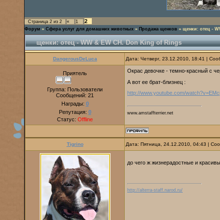
2
Страница
2
из
2
«
1
Форум
»
Сфера услуг для домашних животных
»
Продажа щенков
»
щенки: отец - 
щенки: отец - WW & EW CH. Don King of Rings
DangerousDeLuca
Дата: Четверг, 23.12.2010, 18:41 | С
Oкрас девочке - темно-красный с че
Приятель
А вот ее брат-близнец :
Группа: Пользователи
http://www.youtube.com/watch?v=E
Сообщений:
21
Награды:
0
Репутация:
0
www.amstaffterrier.net
Статус:
Offline
Tigrino
Дата: Пятница, 24.12.2010, 04:43 | С
до чего ж жизнерадостные и красив
http://alterra-staff.narod.ru/