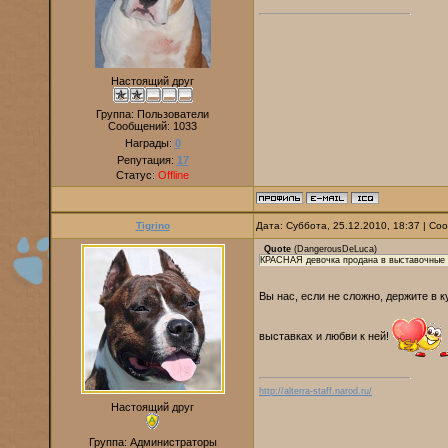
Настоящий друг
Группа: Пользователи
Сообщений:
1033
Награды:
0
Репутация:
17
Статус:
Offline
Tigrino
Дата: Суббота, 25.12.2010, 18:37 | С
Quote
(
DangerousDeLuca
)
КРАСНАЯ девочка продана в выставочные р
Вы нас, если не сложно, держите в 
выставках и любви к ней!
http://alterra-staff.narod.ru/
Настоящий друг
Группа: Администраторы