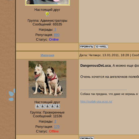
Настоящий друг
Группа: Администраторы
Сообщений:
65535
Награды:
3
Репутация:
890
Статус:
Online
Империя
Дата: Четверг, 13.01.2011, 18:28 | Со
DangerousDeLuca
, А можно еще фо
Очень хочется на ангелочков полю
Собака так предана, что даже не веришь в 
http://sudak-uta.ucoz.ru/
Настоящий друг
Группа: Проверенные
Сообщений:
11536
Награды:
2
Репутация:
170
Статус:
Offline