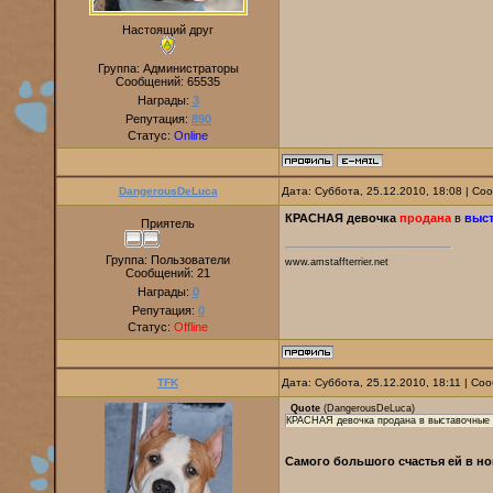
Настоящий друг
Группа: Администраторы
Сообщений:
65535
Награды:
3
Репутация:
890
Статус:
Online
DangerousDeLuca
Дата: Суббота, 25.12.2010, 18:08 | С
КРАСНАЯ девочка
продана
в
выст
Приятель
Группа: Пользователи
www.amstaffterrier.net
Сообщений:
21
Награды:
0
Репутация:
0
Статус:
Offline
TFK
Дата: Суббота, 25.12.2010, 18:11 | С
Quote
(
DangerousDeLuca
)
КРАСНАЯ девочка продана в выставочные р
Самого большого счастья ей в н