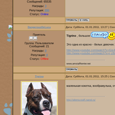
Сообщений:
65535
Награды:
3
Репутация:
890
Статус:
Online
DangerousDeLuca
Дата: Суббота, 01.01.2011, 13:27 | С
Приятель
Tigrino
, большое
Группа: Пользователи
Это однa из красно - белых девочек 
Сообщений:
21
http://www.youtube.com/watch?v=Gi
Награды:
0
http://www.youtube.com/watch?v=r-z8
Репутация:
0
Статус:
Offline
www.amstaffterrier.net
Tigrino
Дата: Суббота, 01.01.2011, 15:25 | С
маленькая кокетка, воображулька, 
http://alterra-staff.narod.ru/