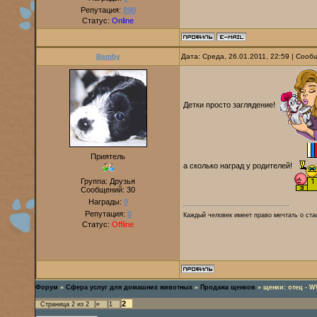
Репутация:
890
Статус:
Online
Bamby
Дата: Среда, 26.01.2011, 22:59 | Соо
Детки просто заглядение!
Приятель
а сколько наград у родителей!
Группа: Друзья
Сообщений:
30
Награды:
0
Репутация:
0
Каждый человек имеет право мечтать о ста
Статус:
Offline
Форум
»
Сфера услуг для домашних животных
»
Продажа щенков
»
щенки: отец - 
2
Страница
2
из
2
«
1