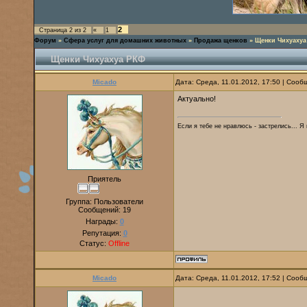
2
Страница
2
из
2
«
1
Форум
»
Сфера услуг для домашних животных
»
Продажа щенков
»
Щенки Чихуаху
Щенки Чихуахуа РКФ
Micado
Дата: Среда, 11.01.2012, 17:50 | Соо
Актуально!
Если я тебе не нравлюсь - застрелись... Я
Приятель
Группа: Пользователи
Сообщений:
19
Награды:
0
Репутация:
0
Статус:
Offline
Micado
Дата: Среда, 11.01.2012, 17:52 | Соо