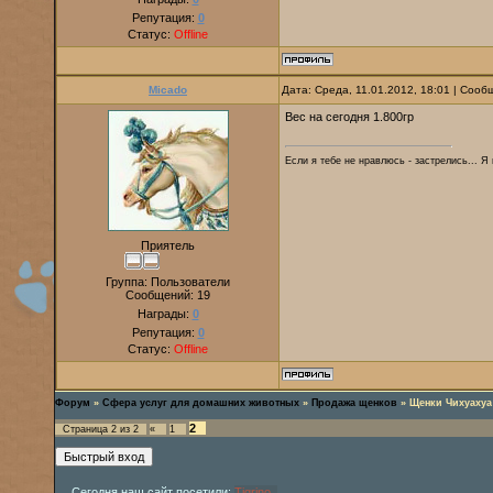
Репутация:
0
Статус:
Offline
Micado
Дата: Среда, 11.01.2012, 18:01 | Соо
Вес на сегодня 1.800гр
Если я тебе не нравлюсь - застрелись... Я
Приятель
Группа: Пользователи
Сообщений:
19
Награды:
0
Репутация:
0
Статус:
Offline
Форум
»
Сфера услуг для домашних животных
»
Продажа щенков
»
Щенки Чихуаху
2
Страница
2
из
2
«
1
Сегодня наш сайт посетили:
Tigrino
,