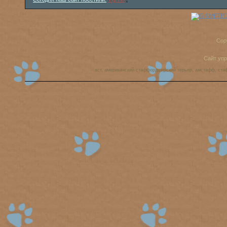
Cop
Сайт уп
аст, американский стаффордширский терьер, амстафф, ста