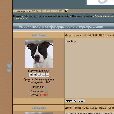
12
Страница
12
из
12
«
1
2
…
10
11
Форум
»
Сфера услуг для домашних животных
»
Продажа щенков
»
Американского
ANIMO ARTE)
Американского стаффордширского терьера щенки
JokerScout
Дата: Четверг, 26.04.2012, 01:12 | С
Кот Барс
Настоящий друг
Группа: Верные друзья
Сообщений:
1166
Награды:
0
Репутация:
16
Статус:
Offline
JokerScout
Дата: Четверг, 26.04.2012, 01:12 | С