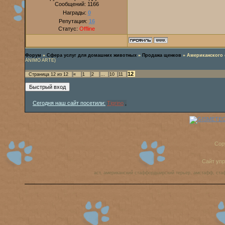
Сообщений:
1166
Награды:
0
Репутация:
16
Статус:
Offline
Форум
»
Сфера услуг для домашних животных
»
Продажа щенков
»
Американского
ANIMO ARTE)
12
Страница
12
из
12
«
1
2
…
10
11
Сегодня наш сайт посетили:
Tigrino
,
Cop
Сайт уп
аст, американский стаффордширский терьер, амстафф, ста