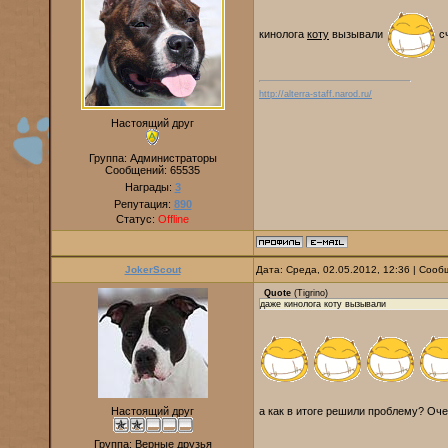
кинолога
коту
вызывали
с
http://alterra-staff.narod.ru/
Настоящий друг
Группа: Администраторы
Сообщений:
65535
Награды:
3
Репутация:
890
Статус:
Offline
JokerScout
Дата: Среда, 02.05.2012, 12:36 | Соо
Quote
(
Tigrino
)
даже кинолога коту вызывали
а как в итоге решили проблему? Оч
Настоящий друг
Группа: Верные друзья