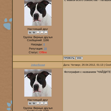
С мамой всего семейства - Наташей 
Настоящий друг
Группа: Верные друзья
Сообщений:
1166
Награды:
0
Репутация:
16
Статус:
Offline
JokerScout
Дата: Четверг, 26.04.2012, 01:13 | С
Фотография с названием "НАЙДИТ
Настоящий друг
Группа: Верные друзья