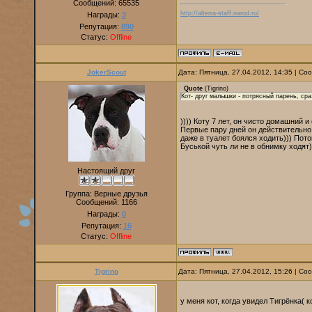
Сообщений:
65535
http://alterra-staff.narod.ru/
Награды:
3
Репутация:
890
Статус:
Offline
JokerScout
Дата: Пятница, 27.04.2012, 14:35 | С
Quote
(
Tigrino
)
Кот- друг малышки - потрясный парень, сра
)))) Коту 7 лет, он чисто домашний 
Первые пару дней он действительно 
даже в туалет боялся ходить))) По
Буськой чуть ли не в обнимку ходят)
Настоящий друг
Группа: Верные друзья
Сообщений:
1166
Награды:
0
Репутация:
16
Статус:
Offline
Tigrino
Дата: Пятница, 27.04.2012, 15:26 | С
у меня кот, когда увидел Тигрёнка( 