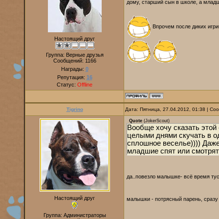
дому, старший сын в школе, а младш
Впрочем после диких игри
Настоящий друг
Группа: Верные друзья
Сообщений:
1166
Награды:
0
Репутация:
16
Статус:
Offline
Tigrino
Дата: Пятница, 27.04.2012, 01:38 | С
Quote
(
JokerScout
)
Вообще хочу сказать этой
целыми днями скучать в о
сплошное веселье)))) Даже
младшие спят или смотрят 
да..повезло малышке- всё время ту
Настоящий друг
малышки - потрясный парень, сразу
Группа: Администраторы