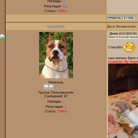
Награды:
3
Репутация:
890
Статус:
Offline
DULSENIYA
Дата: Воскресенье, 
Quote
(
DULSENIYA
)
Замечательный малыш
Спасибо!
наш малыш Брют в
Guardian My Hop
Приятель
Группа: Пользователи
Сообщений:
67
Награды:
0
Репутация:
1
Статус:
Offline