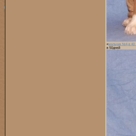
«
мальчик №4,в 40
в 50дней