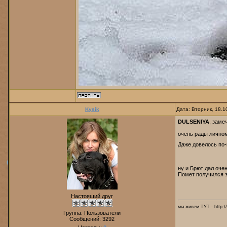
Kysik
Дата: Вторник, 18.1
DULSENIYA
, заме
очень рады личном
Даже довелось по-
ну и Брют дал очен
Помет получился з
Настоящий друг
мы живем ТУТ - http://
Группа: Пользователи
Сообщений:
3292