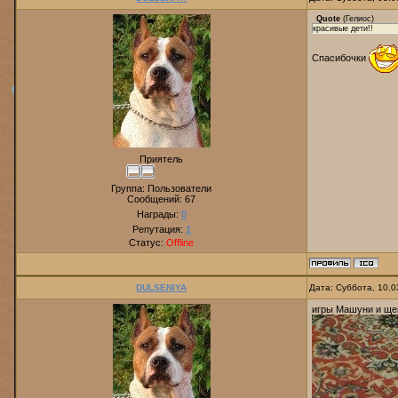
Quote
(
Гелиос
)
красивые дети!!
Спасибочки
Приятель
Группа: Пользователи
Сообщений:
67
Награды:
0
Репутация:
1
Статус:
Offline
DULSENIYA
Дата: Суббота, 10.0
игры Машуни и ще