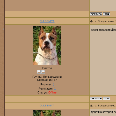
DULSENIYA
Дата: Воскресенье, 
Всем здравствуйте
Приятель
Группа: Пользователи
Сообщений:
67
Награды:
0
Репутация:
1
Статус:
Offline
DULSENIYA
Дата: Воскресенье, 
Девочка которая о