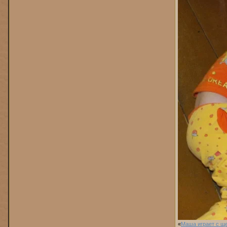
«
Маша играет с щ