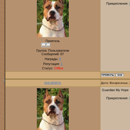
Прикрепления:
Приятель
Группа: Пользователи
Сообщений:
67
Награды:
0
Репутация:
1
Статус:
Offline
DULSENIYA
Дата: Воскресенье, 
Guardian My Hope
Прикрепления: