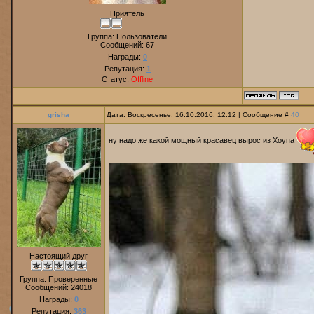
Приятель
Группа: Пользователи
Сообщений:
67
Награды:
0
Репутация:
1
Статус:
Offline
grisha
Дата: Воскресенье, 16.10.2016, 12:12 | Сообщение #
40
ну надо же какой мощный красавец вырос из Хоупа
Настоящий друг
Группа: Проверенные
Сообщений:
24018
Награды:
0
Репутация:
363