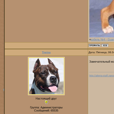
«
кобель №4 - Guar
Tigrino
Дата: Пятница, 06.0
Замечательный ма
http://alterra-staff.naro
Настоящий друг
Группа: Администраторы
Сообщений:
65535