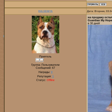
DULSENIYA
Дата: Вторник, 03.0
на продажу оста
Guardian My Hop
в 30 дней
Приятель
Группа: Пользователи
Сообщений:
67
Награды:
0
Репутация:
1
Статус:
Offline