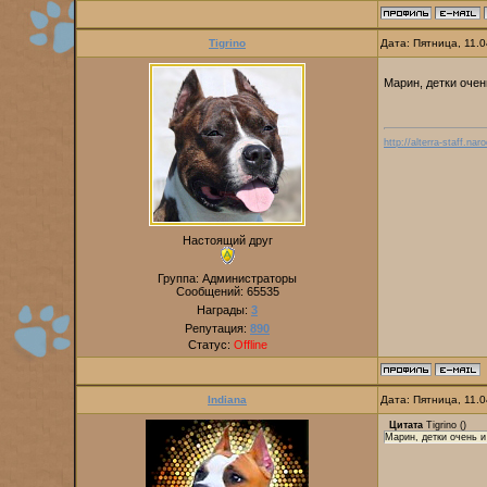
Tigrino
Дата: Пятница, 11.
Марин, детки оче
http://alterra-staff.naro
Настоящий друг
Группа: Администраторы
Сообщений:
65535
Награды:
3
Репутация:
890
Статус:
Offline
Indiana
Дата: Пятница, 11.
Цитата
Tigrino
(
)
Марин, детки очень и