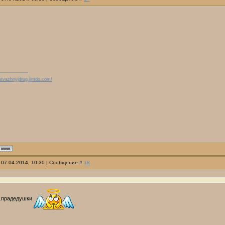
/otvazhnyjdrug.jimdo.com/
 07.04.2014, 10:30 | Сообщение #
18
..прадедушки