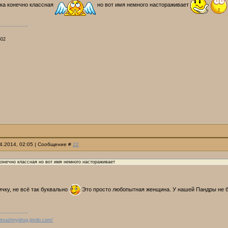
ка конечно классная
но вот имя немного настораживает
802
04.2014, 02:05 | Сообщение #
22
онечно классная но вот имя немного настораживает
ичку, не всё так буквально
Это просто любопытная женщина. У нашей Пандры не б
/otvazhnyjdrug.jimdo.com/