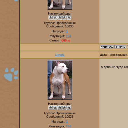
Настоящий друг
Группа: Проверенные
Сообщений:
10036
Награды:
1
Репутация:
154
Статус:
Offline
Elstaf1
Дата: Понедельник,
А девочка чудо ка
Настоящий друг
Группа: Проверенные
Сообщений:
10036
Награды:
1
Репутация:
154