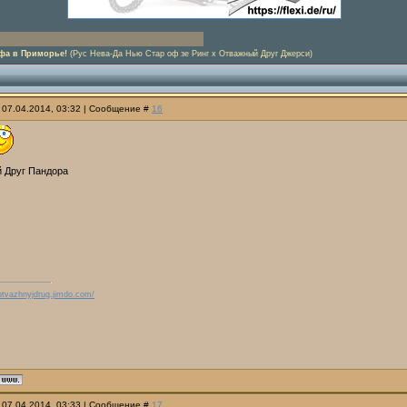
фа в Приморье!
(Рус Нева-Да Нью Стар оф зе Ринг х Отважный Друг Джерси)
 07.04.2014, 03:32 | Сообщение #
16
 Друг Пандора
/otvazhnyjdrug.jimdo.com/
 07.04.2014, 03:33 | Сообщение #
17