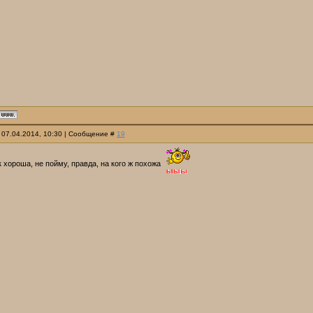
 07.04.2014, 10:30 | Сообщение #
19
к хороша, не пойму, правда, на кого ж похожа