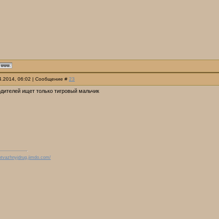
04.2014, 06:02 | Сообщение #
23
одителей ищет только тигровый мальчик
/otvazhnyjdrug.jimdo.com/