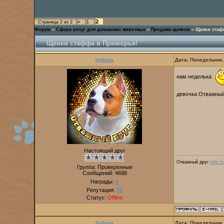
2
Страница
2
из
2
«
1
Форум
»
Сфера услуг для домашних животных
»
Продажа щенков
»
Щенки стаф
Щенки стаффа в Приморье!
Indiana
Дата: Понедельник,
нам неделька
девочка Отважный
Настоящий друг
Отважный друг
http:/
Группа: Проверенные
Сообщений:
4688
Награды:
0
Репутация:
73
Статус:
Offline
Indiana
Дата: Понедельник,