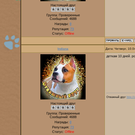
Настоящий друг
Группа: Проверенные
Сообщений:
4688
Награды:
0
Репутация:
73
Статус:
Offline
Indiana
Дата: Четверг, 10.
деткам 10 дней. р
Отважный друг
http:/
Настоящий друг
Группа: Проверенные
Сообщений:
4688
Награды:
0
Репутация:
73
Статус:
Offline