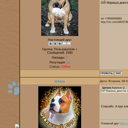
ОЙ Мариша девоч
tel +79500050693
http://vk.com/id42573
Настоящий друг
Группа: Пользователи +
Сообщений:
1580
Награды:
0
Репутация:
16
Статус:
Offline
Indiana
Дата: Вторник, 08.
Цитата
Katerser
(
)
ОЙ Мариша девочка к
Спасибо. А про кл
Отважный друг
http:/