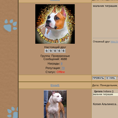
мальчик тиграшик
Отважный друг
http:/
Настоящий друг
Группа: Проверенные
Сообщений:
4688
Награды:
0
Репутация:
73
Статус:
Offline
Elstaf1
Дата: Понедельник,
Цитата
Indiana
(
)
мальчик тиграшик
Копия Альпинеса.