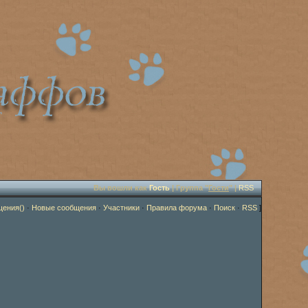
Вы вошли как
Гость
| Группа "
Гости
" |
RSS
щения()
·
Новые сообщения
·
Участники
·
Правила форума
·
Поиск
·
RSS
]