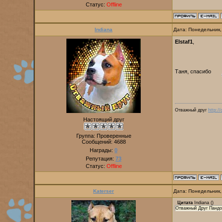
Статус:
Offline
Indiana
Дата: Понедельник,
Elstaf1
,
Таня, спасибо
Отважный друг
http:/
Настоящий друг
Группа: Проверенные
Сообщений:
4688
Награды:
0
Репутация:
73
Статус:
Offline
Katerser
Дата: Понедельник,
Цитата
Indiana
(
)
Отважный Друг Панд