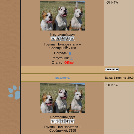
ЮНИТА
Настоящий друг
Группа: Пользователи +
Сообщений:
7158
Награды:
0
Репутация:
83
Статус:
Offline
шарлотта
Дата: Вторник, 29.
ЮНИКА
Настоящий друг
Группа: Пользователи +
Сообщений:
7158