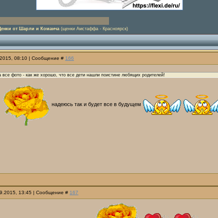
енки от Шарли и Команча
(щенки Амстаффа - Красноярск)
.2015, 08:10 | Сообщение #
166
 все фото - как же хорошо, что все дети нашли поистине любящих родителей!
надеюсь так и будет все в будущем
09.2015, 13:45 | Сообщение #
167