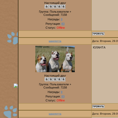
Настоящий друг
Группа: Пользователи +
Сообщений:
7158
Награды:
0
Репутация:
83
Статус:
Offline
шарлотта
Дата: Вторник, 29.
ЮЛАНТА
Настоящий друг
Группа: Пользователи +
Сообщений:
7158
Награды:
0
Репутация:
83
Статус:
Offline
шарлотта
Дата: Вторник, 29.