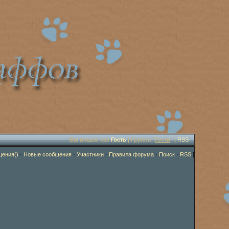
Вы вошли как
Гость
| Группа "
Гости
" |
RSS
щения()
·
Новые сообщения
·
Участники
·
Правила форума
·
Поиск
·
RSS
]