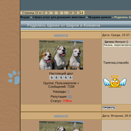
12
Страница
12
из
12
«
1
2
…
10
11
Форум
»
Сфера услуг для домашних животных
»
Продажа щенков
»
Родились Щ
Родились Щенки от Шарли и Команча
шарлотта
Дата: Среда, 15.07
Цитата
Империя
(
)
Ульяна, пересмотрела
Танечка,спасибо
Настоящий друг
Группа: Пользователи +
Сообщений:
7158
Награды:
0
Репутация:
83
Статус:
Offline
шарлотта
Дата: Вторник, 29.