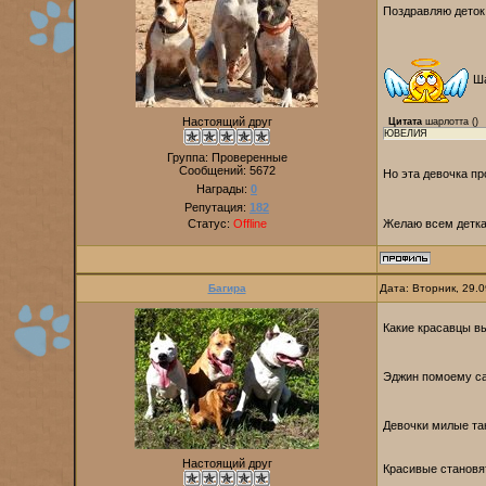
Поздравляю деток 
Ша
Настоящий друг
Цитата
шарлотта
(
)
ЮВЕЛИЯ
Группа: Проверенные
Сообщений:
5672
Но эта девочка про
Награды:
0
Репутация:
182
Статус:
Offline
Желаю всем детка
Багира
Дата: Вторник, 29.
Какие красавцы в
Эджин помоему с
Девочки милые т
Настоящий друг
Красивые становя