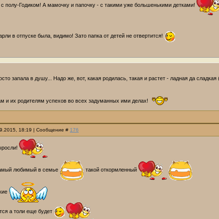
с полу-Годиком! А мамочку и папочку - с такими уже большенькими детками!
рли в отпуске была, видимо! Зато папка от детей не отвертится!
сто запала в душу... Надо же, вот, какая родилась, такая и растет - ладная да сладкая
м и их родителям успехов во всех задуманных ими делах!
09.2015, 18:19 | Сообщение #
176
ыросли!
амый любимый в семье
такой откормленный
акие
тся а толи еще будет