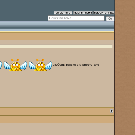
любовь только сильнее станет