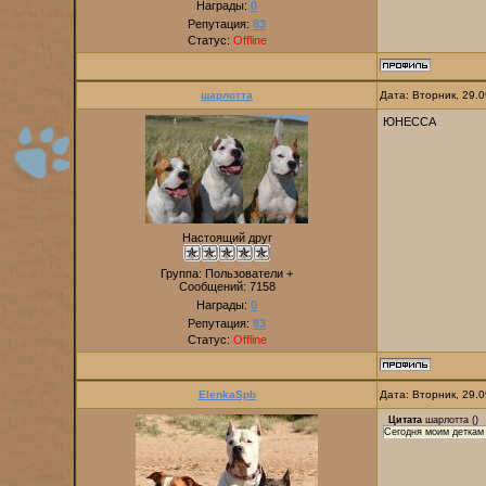
Награды:
0
Репутация:
83
Статус:
Offline
шарлотта
Дата: Вторник, 29.
ЮНЕССА
Настоящий друг
Группа: Пользователи +
Сообщений:
7158
Награды:
0
Репутация:
83
Статус:
Offline
ElenkaSpb
Дата: Вторник, 29.
Цитата
шарлотта
(
)
Сегодня моим деткам