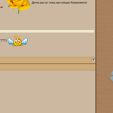
Детки растут пока настоящие Комановичи!
 (ТТТ)