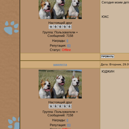
Сегодня моим де
ЮКС
Настоящий друг
Группа: Пользователи +
Сообщений:
7158
Награды:
0
Репутация:
83
Статус:
Offline
шарлотта
Дата: Вторник, 29.
ЮДЖИН
Настоящий друг
Группа: Пользователи +
Сообщений:
7158
Награды:
0
Репутация:
83