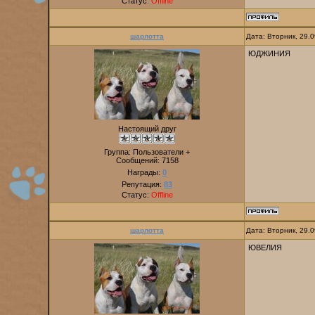
Статус:
Offline
шарлотта
Дата: Вторник, 29.
ЮДЖИНИЯ
Настоящий друг
Группа: Пользователи +
Сообщений:
7158
Награды:
0
Репутация:
83
Статус:
Offline
шарлотта
Дата: Вторник, 29.
ЮВЕЛИЯ