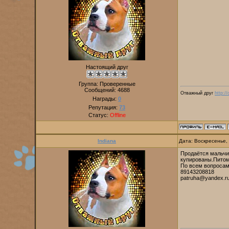
Настоящий друг
Группа: Проверенные
Сообщений:
4688
Отважный друг
http:/
Награды:
0
Репутация:
73
Статус:
Offline
Indiana
Дата: Воскресенье,
Продаётся мальчик
купированы.Питом
По всем вопросам
89143208818
patruha@yandex.r