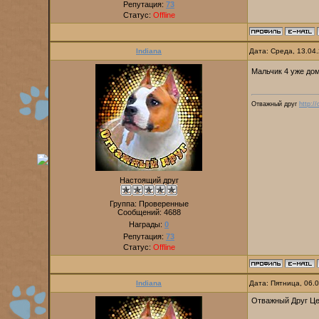
Репутация:
73
Статус:
Offline
Indiana
Дата: Среда, 13.04
Мальчик 4 уже дом
Отважный друг
http:/
Настоящий друг
Группа: Проверенные
Сообщений:
4688
Награды:
0
Репутация:
73
Статус:
Offline
Indiana
Дата: Пятница, 06.
Отважный Друг Цез