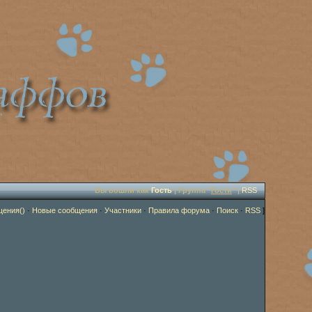
Вы вошли как
Гость
| Группа "
Гости
" |
RSS
щения()
·
Новые сообщения
·
Участники
·
Правила форума
·
Поиск
·
RSS
]