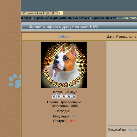
2
Страница
2
из
2
«
1
Форум
»
Сфера услуг для домашних животных
»
Продажа щенков
»
Щенки стаф
Щенки стаффа с документами РКФ
Indiana
Дата: Понедельник,
Настоящий друг
Группа: Проверенные
Сообщений:
4688
Награды:
0
Репутация:
73
Статус:
Offline
Отважный друг
http:/