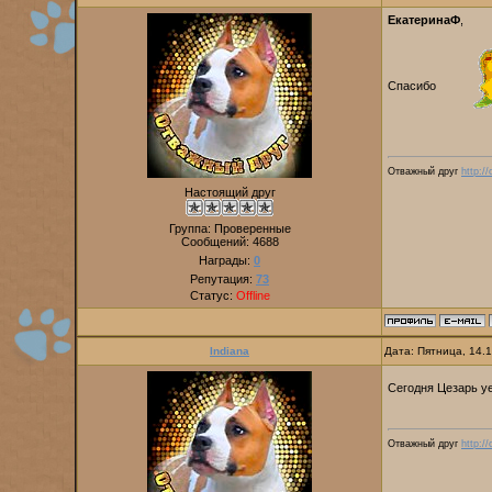
ЕкатеринаФ
,
Спасибо
Отважный друг
http:/
Настоящий друг
Группа: Проверенные
Сообщений:
4688
Награды:
0
Репутация:
73
Статус:
Offline
Indiana
Дата: Пятница, 14.
Сегодня Цезарь у
Отважный друг
http:/