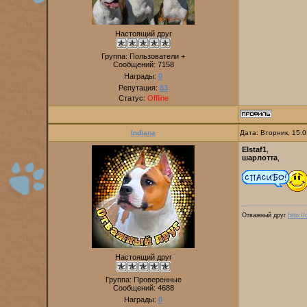
Настоящий друг
Группа: Пользователи +
Сообщений:
7158
Награды:
0
Репутация:
83
Статус:
Offline
Indiana
Дата: Вторник, 15.
Elstaf1
,
шарлотта
,
Отважный друг
http:/
Настоящий друг
Группа: Проверенные
Сообщений:
4688
Награды:
0