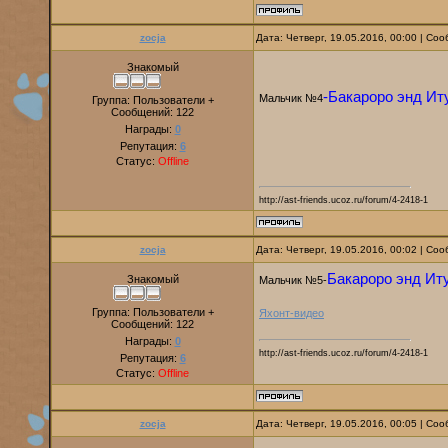
zocja
Дата: Четверг, 19.05.2016, 00:00 | С
Знакомый
-Бакароро энд Ит
Мальчик №4
Группа: Пользователи +
Сообщений:
122
Награды:
0
Репутация:
6
Статус:
Offline
http://ast-friends.ucoz.ru/forum/4-2418-1
zocja
Дата: Четверг, 19.05.2016, 00:02 | С
Бакароро энд Ит
Знакомый
Мальчик №5-
Группа: Пользователи +
Яхонт-видео
Сообщений:
122
Награды:
0
http://ast-friends.ucoz.ru/forum/4-2418-1
Репутация:
6
Статус:
Offline
zocja
Дата: Четверг, 19.05.2016, 00:05 | С