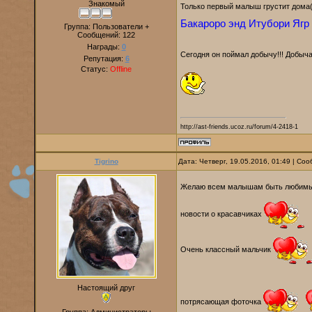
Знакомый
Только первый малыш грустит дома
Бакароро энд Итубори Ягр
Группа: Пользователи +
Сообщений:
122
Награды:
0
Сегодня он поймал добычу!!! Добыча
Репутация:
6
Статус:
Offline
http://ast-friends.ucoz.ru/forum/4-2418-1
Tigrino
Дата: Четверг, 19.05.2016, 01:49 | С
Желаю всем малышам быть любимыми 
новости о красавчиках
Очень классный мальчик
Настоящий друг
потрясающая фоточка