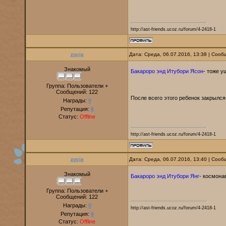
http://ast-friends.ucoz.ru/forum/4-2418-1
zocja
Дата: Среда, 06.07.2016, 13:38 | Соо
Знакомый
Бакароро энд Итубори Ясон
- тоже 
Группа: Пользователи +
Сообщений:
122
После всего этого ребенок закрылся
Награды:
0
Репутация:
6
Статус:
Offline
http://ast-friends.ucoz.ru/forum/4-2418-1
zocja
Дата: Среда, 06.07.2016, 13:40 | Соо
Знакомый
Бакароро энд Итубори Янг
- космона
Группа: Пользователи +
Сообщений:
122
Награды:
0
http://ast-friends.ucoz.ru/forum/4-2418-1
Репутация:
6
Статус:
Offline