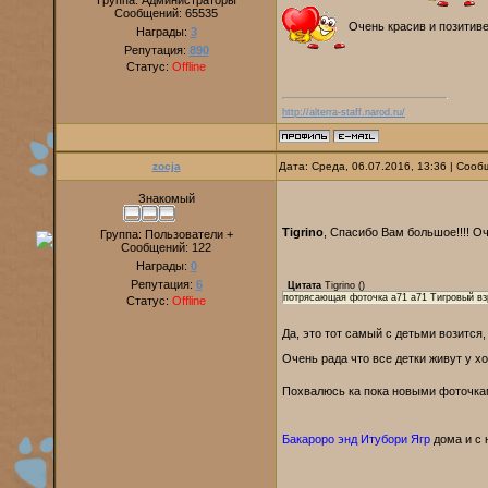
Группа: Администраторы
Сообщений:
65535
Очень красив и позитив
Награды:
3
Репутация:
890
Статус:
Offline
http://alterra-staff.narod.ru/
zocja
Дата: Среда, 06.07.2016, 13:36 | Соо
Знакомый
Tigrino
, Спасибо Вам большое!!!! О
Группа: Пользователи +
Сообщений:
122
Награды:
0
Репутация:
6
Цитата
Tigrino
(
)
потрясающая фоточка a71 a71 Тигровый взр
Статус:
Offline
Да, это тот самый с детьми возится
Очень рада что все детки живут у х
Похвалюсь ка пока новыми фоточка
Бакароро энд Итубори Ягр
дома и с 