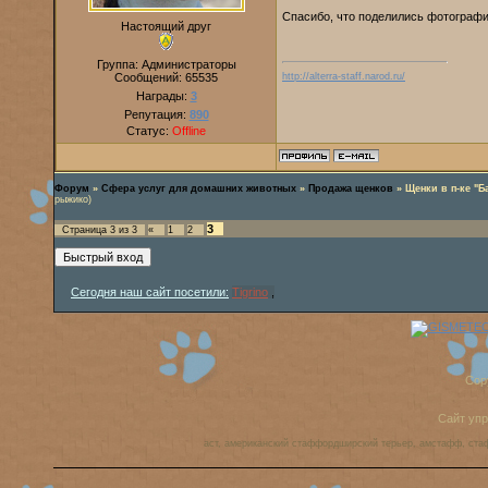
Спасибо, что поделились фотограф
Настоящий друг
Группа: Администраторы
Сообщений:
65535
http://alterra-staff.narod.ru/
Награды:
3
Репутация:
890
Статус:
Offline
Форум
»
Сфера услуг для домашних животных
»
Продажа щенков
»
Щенки в п-ке "Б
рыжико)
3
Страница
3
из
3
«
1
2
Сегодня наш сайт посетили:
Tigrino
,
Cop
Сайт уп
аст, американский стаффордширский терьер, амстафф, ста