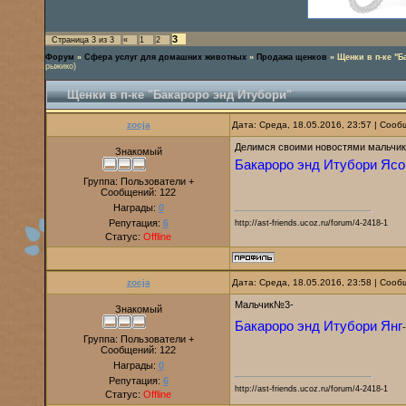
3
Страница
3
из
3
«
1
2
Форум
»
Сфера услуг для домашних животных
»
Продажа щенков
»
Щенки в п-ке "Б
рыжико)
Щенки в п-ке "Бакароро энд Итубори"
zocja
Дата: Среда, 18.05.2016, 23:57 | Соо
Делимся своими новостями мальчи
Знакомый
Бакароро энд Итубори Ясо
Группа: Пользователи +
Сообщений:
122
Награды:
0
Репутация:
6
http://ast-friends.ucoz.ru/forum/4-2418-1
Статус:
Offline
zocja
Дата: Среда, 18.05.2016, 23:58 | Соо
Мальчик№3-
Знакомый
Бакароро энд Итубори Янг
Группа: Пользователи +
Сообщений:
122
Награды:
0
Репутация:
6
http://ast-friends.ucoz.ru/forum/4-2418-1
Статус:
Offline