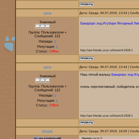
zocja
Дата: Среда, 06.07.2016, 13:43 | Соо
Знакомый
Бакароро энд Итубори Янтарный Ле
Группа: Пользователи +
Сообщений:
122
Награды:
0
Репутация:
6
http://ast-friends.ucoz.ru/forum/4-2418-1
Статус:
Offline
zocja
Дата: Среда, 06.07.2016, 13:44 | Соо
Наш пятый малыш
Бакароро энд Ит
Знакомый
Группа: Пользователи +
очень перспективный, победитель кл
Сообщений:
122
Награды:
0
Репутация:
6
Статус:
Offline
http://ast-friends.ucoz.ru/forum/4-2418-1
Elstaf1
Дата: Среда, 06.07.2016, 16:00 | Соо
Цитата
zocja
(
)