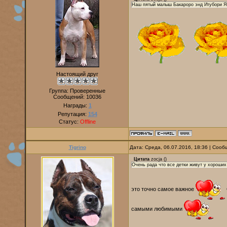
Наш пятый малыш Бакароро энд Итубори Ях
Настоящий друг
Группа: Проверенные
Сообщений:
10036
Награды:
1
Репутация:
154
Статус:
Offline
Tigrino
Дата: Среда, 06.07.2016, 18:36 | Соо
Цитата
zocja
(
)
Очень рада что все детки живут у хороших
это точно самое важное
самыми любимыми