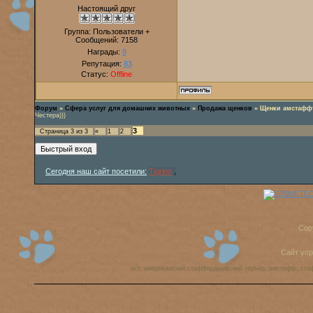
Настоящий друг
Группа: Пользователи +
Сообщений:
7158
Награды:
0
Репутация:
83
Статус:
Offline
Форум
»
Сфера услуг для домашних животных
»
Продажа щенков
»
Щенки амстафф
Честера)))
3
Страница
3
из
3
«
1
2
Сегодня наш сайт посетили:
Tigrino
,
Cop
Сайт уп
аст, американский стаффордширский терьер, амстафф, ста